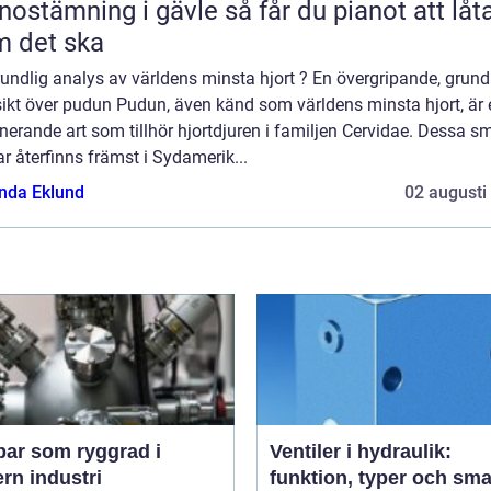
ämning i gävle så får du pianot att låta
 det ska
undlig analys av världens minsta hjort ? En övergripande, grund
sikt över pudun Pudun, även känd som världens minsta hjort, är 
nerande art som tillhör hjortdjuren i familjen Cervidae. Dessa s
ar återfinns främst i Sydamerik...
da Eklund
02 augusti
ar som ryggrad i
Ventiler i hydraulik:
rn industri
funktion, typer och sma