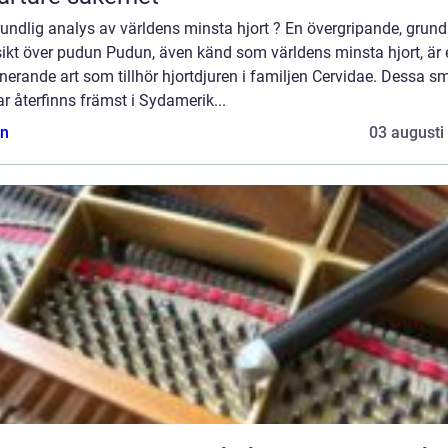
undlig analys av världens minsta hjort ? En övergripande, grund
sikt över pudun Pudun, även känd som världens minsta hjort, är 
nerande art som tillhör hjortdjuren i familjen Cervidae. Dessa s
ar återfinns främst i Sydamerik...
n
03 augusti