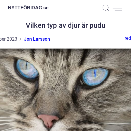
NYTTFÖRIDAG.
se
Vilken typ av djur är pudu
red
ber 2023
Jon Larsson