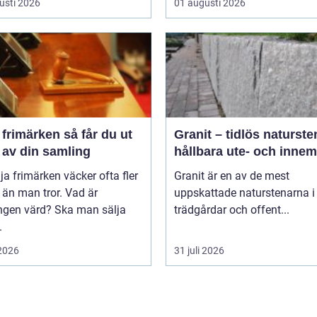
usti 2026
01 augusti 2026
märken så får du ut
Granit – tidlös naturste
 av din samling
hållbara ute- och innem
lja frimärken väcker ofta fler
Granit är en av de mest
 än man tror. Vad är
uppskattade naturstenarna i
ngen värd? Ska man sälja
trädgårdar och offent...
.
 2026
31 juli 2026