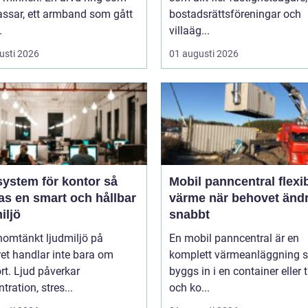
assar, ett armband som gått
bostadsrättsföreningar och
.
villaäg...
usti 2026
01 augusti 2026
ystem för kontor så
Mobil panncentral flexibel
as en smart och hållbar
värme när behovet änd
iljö
snabbt
nomtänkt ljudmiljö på
En mobil panncentral är en
et handlar inte bara om
komplett värmeanläggning 
t. Ljud påverkar
byggs in i en container eller t
tration, stres...
och ko...