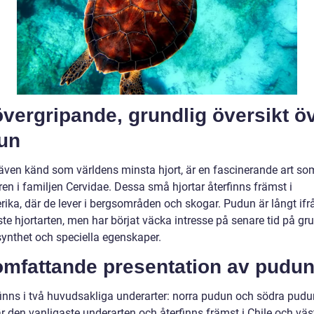
vergripande, grundlig översikt ö
un
även känd som världens minsta hjort, är en fascinerande art som
ren i familjen Cervidae. Dessa små hjortar återfinns främst i
ika, där de lever i bergsområden och skogar. Pudun är långt ifr
te hjortarten, men har börjat väcka intresse på senare tid på gr
synthet och speciella egenskaper.
omfattande presentation av pudu
inns i två huvudsakliga underarter: norra pudun och södra pudu
r den vanligaste underarten och återfinns främst i Chile och väs