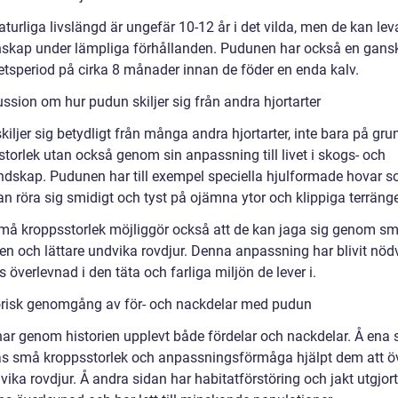
turliga livslängd är ungefär 10-12 år i det vilda, men de kan lev
nskap under lämpliga förhållanden. Pudunen har också en gansk
tetsperiod på cirka 8 månader innan de föder en enda kalv.
ssion om hur pudun skiljer sig från andra hjortarter
iljer sig betydligt från många andra hjortarter, inte bara på gru
a storlek utan också genom sin anpassning till livet i skogs- och
ndskap. Pudunen har till exempel speciella hjulformade hovar 
an röra sig smidigt och tyst på ojämna ytor och klippiga terränge
må kroppsstorlek möjliggör också att de kan jaga sig genom s
n och lättare undvika rovdjur. Denna anpassning har blivit nö
s överlevnad i den täta och farliga miljön de lever i.
orisk genomgång av för- och nackdelar med pudun
ar genom historien upplevt både fördelar och nackdelar. Å ena 
as små kroppsstorlek och anpassningsförmåga hjälpt dem att ö
ika rovdjur. Å andra sidan har habitatförstöring och jakt utgjort