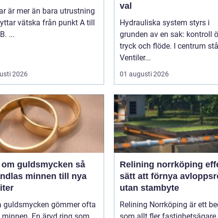
val
r är mer än bara utrustning
yttar vätska från punkt A till
Hydrauliska system styrs i
. ...
grunden av en sak: kontroll 
tryck och flöde. I centrum stå
Ventiler...
usti 2026
01 augusti 2026
 om guldsmycken så
Relining norrköping effektivt
ndlas minnen till nya
sätt att förnya avloppsr
iter
utan stambyte
 guldsmycken gömmer ofta
Relining Norrköping är ett b
a minnen. En ärvd ring som
som allt fler fastighetsägare,