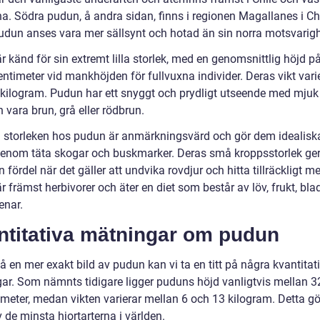
na. Södra pudun, å andra sidan, finns i regionen Magallanes i Ch
udun anses vara mer sällsynt och hotad än sin norra motsvarigh
 känd för sin extremt lilla storlek, med en genomsnittlig höjd p
ntimeter vid mankhöjden för fullvuxna individer. Deras vikt vari
13 kilogram. Pudun har ett snyggt och prydligt utseende med mjuk
vara brun, grå eller rödbrun.
la storleken hos pudun är anmärkningsvärd och gör dem idealiska
igenom täta skogar och buskmarker. Deras små kroppsstorlek ge
 fördel när det gäller att undvika rovdjur och hitta tillräckligt m
 främst herbivorer och äter en diet som består av löv, frukt, bla
enar.
ntitativa mätningar om pudun
få en mer exakt bild av pudun kan vi ta en titt på några kvantitat
ar. Som nämnts tidigare ligger puduns höjd vanligtvis mellan 3
imeter, medan vikten varierar mellan 6 och 13 kilogram. Detta g
av de minsta hjortarterna i världen.