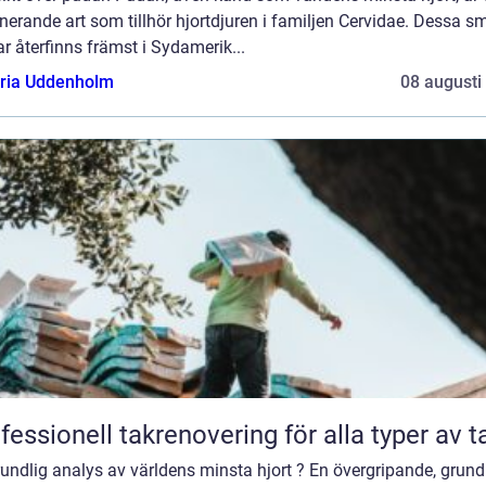
nerande art som tillhör hjortdjuren i familjen Cervidae. Dessa s
ar återfinns främst i Sydamerik...
oria Uddenholm
08 augusti
fessionell takrenovering för alla typer av t
undlig analys av världens minsta hjort ? En övergripande, grund