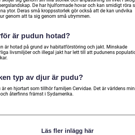
bergslandskap. De har hjulformade hovar och kan smidigt röra s
na ytor. Deras små kroppsstorlek gör också att de kan undvika
jur genom att ta sig genom små utrymmen.
rför är pudun hotad?
n är hotad på grund av habitatförstöring och jakt. Minskade
liga livsmiljöer och illegal jakt har lett till att pudunens populati
kar.
ken typ av djur är pudu?
är en hjortart som tillhör familjen Cervidae. Det är världens mi
 och återfinns främst i Sydamerika.
Läs fler inlägg här