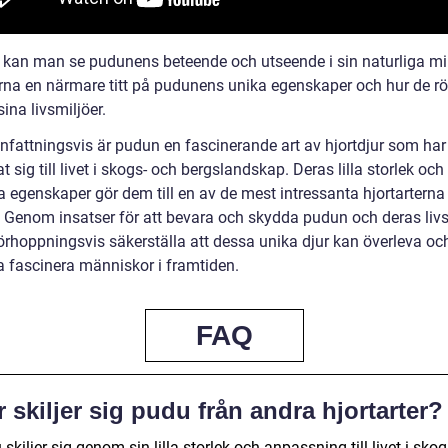
n kan man se pudunens beteende och utseende i sin naturliga mil
tarna en närmare titt på pudunens unika egenskaper och hur de rö
ina livsmiljöer.
attningsvis är pudun en fascinerande art av hjortdjur som har
 sig till livet i skogs- och bergslandskap. Deras lilla storlek och
a egenskaper gör dem till en av de mest intressanta hjortarterna 
. Genom insatser för att bevara och skydda pudun och deras livs
förhoppningsvis säkerställa att dessa unika djur kan överleva oc
ta fascinera människor i framtiden.
FAQ
 skiljer sig pudu från andra hjortarter?
skiljer sig genom sin lilla storlek och anpassning till livet i skog