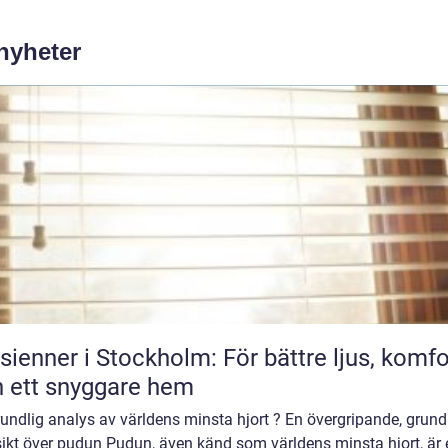
 nyheter
sienner i Stockholm: För bättre ljus, komfo
 ett snyggare hem
undlig analys av världens minsta hjort ? En övergripande, grund
sikt över pudun Pudun, även känd som världens minsta hjort, är 