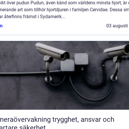
sikt över pudun Pudun, även känd som världens minsta hjort, är 
nerande art som tillhör hjortdjuren i familjen Cervidae. Dessa s
ar återfinns främst i Sydamerik...
n
03 augusti
övervakning trygghet, ansvar och
rtare säkerhet