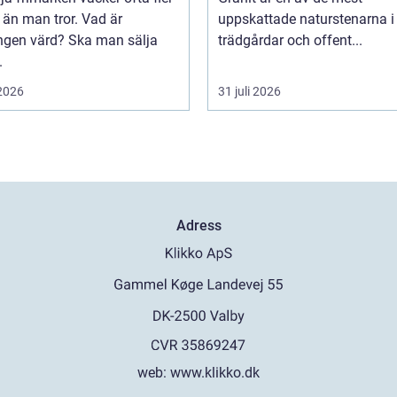
 än man tror. Vad är
uppskattade naturstenarna i
ngen värd? Ska man sälja
trädgårdar och offent...
.
 2026
31 juli 2026
Adress
web:
www.klikko.dk