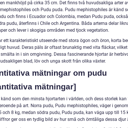
en mankhöjd på cirka 35 cm. Det finns två huvudsakliga arter 
mephistophiles och Pudu puda. Pudu mephistophiles är känd 
udu och finns i Ecuador och Colombia, medan Pudu puda, ocks
ra pudu, återfinns i Chile och Argentina. Båda arterna delar lik
per och lever i skogiga områden med tjock vegetation.
r ett karakteristiskt utseende med stora ögon och öron, korta b
ligt huvud. Deras päls är oftast brunaktig med vita fläckar, vilket
 smälta in i sin omgivning. Dessa fascinerande hjortar är herbiv
udsakligen blad, löv och unga skott från olika växter.
ntitativa mätningar om pudu
ntitativa mätningar]
 känd som den minsta hjortarten i världen, och dess storlek kan 
eroende på art. Norra pudu, Pudu mephistophiles, väger i genom
5 och 8 kg, medan södra pudu, Pudu puda, kan väga upp till 15 
ffror ger oss en tydlig bild av hur små och ömtåliga dessa djur 