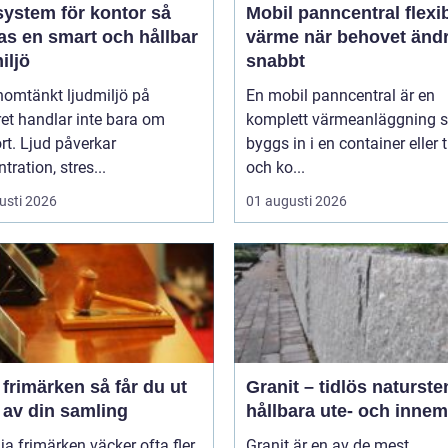
ystem för kontor så
Mobil panncentral flexibel
as en smart och hållbar
värme när behovet änd
iljö
snabbt
nomtänkt ljudmiljö på
En mobil panncentral är en
et handlar inte bara om
komplett värmeanläggning 
t. Ljud påverkar
byggs in i en container eller t
tration, stres...
och ko...
usti 2026
01 augusti 2026
märken så får du ut
Granit – tidlös naturste
 av din samling
hållbara ute- och innem
lja frimärken väcker ofta fler
Granit är en av de mest