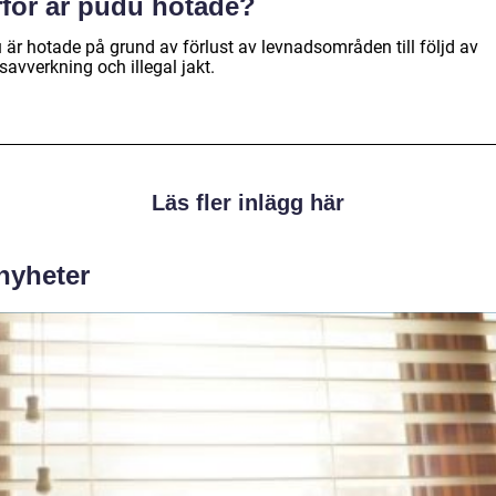
rför är pudu hotade?
 är hotade på grund av förlust av levnadsområden till följd av
avverkning och illegal jakt.
Läs fler inlägg här
 nyheter