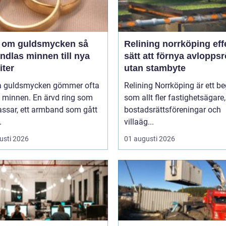
 om guldsmycken så
Relining norrköping effektivt
ndlas minnen till nya
sätt att förnya avloppsr
iter
utan stambyte
 guldsmycken gömmer ofta
Relining Norrköping är ett b
a minnen. En ärvd ring som
som allt fler fastighetsägare,
assar, ett armband som gått
bostadsrättsföreningar och
.
villaäg...
usti 2026
01 augusti 2026