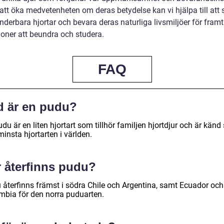
tt öka medvetenheten om deras betydelse kan vi hjälpa till att
derbara hjortar och bevara deras naturliga livsmiljöer för framt
ioner att beundra och studera.
FAQ
d är en pudu?
du är en liten hjortart som tillhör familjen hjortdjur och är kän
insta hjortarten i världen.
r återfinns pudu?
 återfinns främst i södra Chile och Argentina, samt Ecuador och
mbia för den norra puduarten.