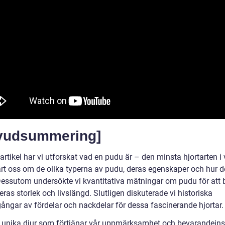
vudsummering]
artikel har vi utforskat vad en pudu är – den minsta hjortarten i 
ärt oss om de olika typerna av pudu, deras egenskaper och hur de
 Dessutom undersökte vi kvantitativa mätningar om pudu för att 
eras storlek och livslängd. Slutligen diskuterade vi historiska
ngar av fördelar och nackdelar för dessa fascinerande hjortar.
 unika djur som förtjänar vår uppmärksamhet och bevarandeins