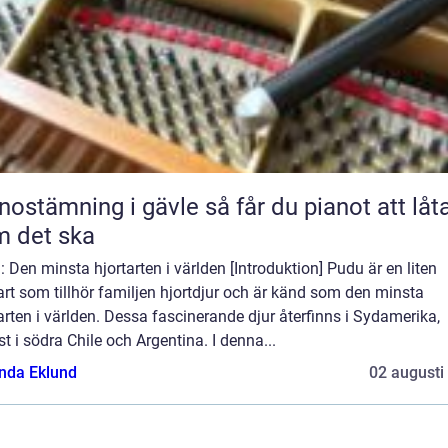
ämning i gävle så får du pianot att låta
 det ska
 Den minsta hjortarten i världen [Introduktion] Pudu är en liten
art som tillhör familjen hjortdjur och är känd som den minsta
arten i världen. Dessa fascinerande djur återfinns i Sydamerika,
t i södra Chile och Argentina. I denna...
da Eklund
02 augusti