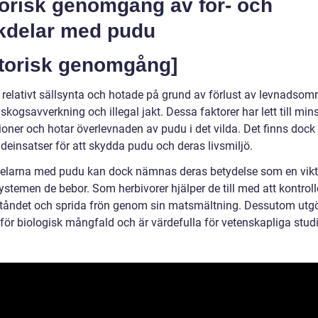
torisk genomgång av för- och
kdelar med pudu
storisk genomgång]
relativt sällsynta och hotade på grund av förlust av levnadsområ
 skogsavverkning och illegal jakt. Dessa faktorer har lett till mi
ioner och hotar överlevnaden av pudu i det vilda. Det finns dock
deinsatser för att skydda pudu och deras livsmiljö.
delarna med pudu kan dock nämnas deras betydelse som en vikt
stemen de bebor. Som herbivorer hjälper de till med att kontroll
tåndet och sprida frön genom sin matsmältning. Dessutom utgö
för biologisk mångfald och är värdefulla för vetenskapliga studi