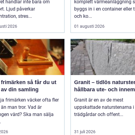
et handlar inte bara om
komplett värmeanläggning 
t. Ljud påverkar
byggs in i en container eller t
tration, stres...
och ko...
usti 2026
01 augusti 2026
märken så får du ut
Granit – tidlös naturste
 av din samling
hållbara ute- och innem
lja frimärken väcker ofta fler
Granit är en av de mest
 än man tror. Vad är
uppskattade naturstenarna i
ngen värd? Ska man sälja
trädgårdar och offent...
.
 2026
31 juli 2026