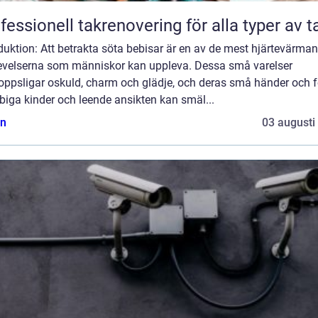
fessionell takrenovering för alla typer av t
duktion: Att betrakta söta bebisar är en av de mest hjärtevärma
evelserna som människor kan uppleva. Dessa små varelser
oppsligar oskuld, charm och glädje, och deras små händer och fö
iga kinder och leende ansikten kan smäl...
n
03 augusti