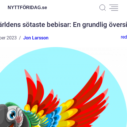
NYTTFÖRIDAG.
se
rldens sötaste bebisar: En grundlig övers
red
ber 2023
Jon Larsson