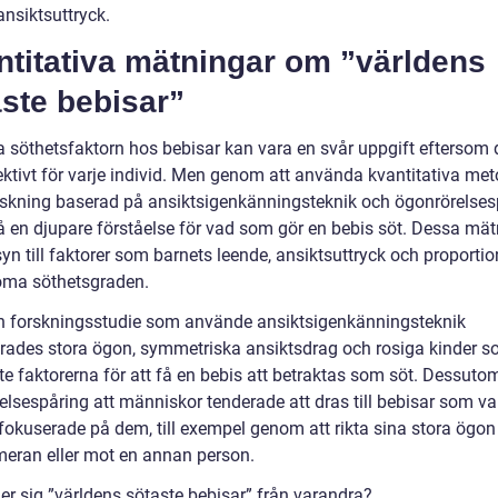
ansiktsuttryck.
ntitativa mätningar om ”världens
ste bebisar”
a söthetsfaktorn hos bebisar kan vara en svår uppgift eftersom 
ektivt för varje individ. Men genom att använda kvantitativa met
skning baserad på ansiktsigenkänningsteknik och ögonrörelses
få en djupare förståelse för vad som gör en bebis söt. Dessa mä
yn till faktorer som barnets leende, ansiktsuttryck och proportio
öma söthetsgraden.
en forskningsstudie som använde ansiktsigenkänningsteknik
ierades stora ögon, symmetriska ansiktsdrag och rosiga kinder 
te faktorerna för att få en bebis att betraktas som söt. Dessuto
elsespåring att människor tenderade att dras till bebisar som va
 fokuserade på dem, till exempel genom att rikta sina stora ögon 
eran eller mot en annan person.
jer sig ”världens sötaste bebisar” från varandra?