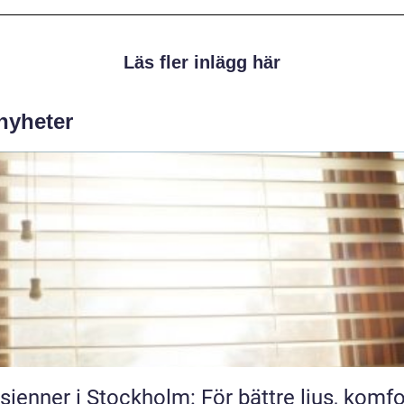
Läs fler inlägg här
 nyheter
sienner i Stockholm: För bättre ljus, komfo