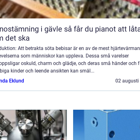
ämning i gävle så får du pianot att låta
 det ska
duktion: Att betrakta söta bebisar är en av de mest hjärtevärma
evelserna som människor kan uppleva. Dessa små varelser
oppsligar oskuld, charm och glädje, och deras små händer och fö
iga kinder och leende ansikten kan smäl...
da Eklund
02 augusti