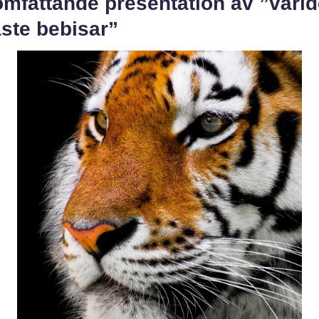
omfattande presentation av ”värl
ste bebisar”