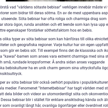
förstå vad ”världens sötaste bebisar” verkligen innebär måste vi 
aktorer som bidrar till deras sötma. En av de mest uppenbara as
s utseende. Söta bebisar har ofta roliga och charmiga drag som
tar stora ögon, runda ansikten och ett leende som kan lysa upp e
ttre egenskaper förstärker söthetsfaktorn hos en bebis.
s olika typer av söta bebisar som kan hänföras till olika etnicitet
iteter och geografiska regioner. Varje kultur har sin egen uppfat
som gör en bebis söt. Till exempel finns det de klassiska och ik
a ”kawai”-barnen som anses vara extremt charmiga med sina s
h små, rundade kroppsformer. Å andra sidan anses vaggande
ska bebiskulturer ha en unik charm genom sina uttrycksfulla ög
ansiktsuttryck.
per av söta bebisar blir också oerhört populära i populärkulturen
ala medier. Fenomenet ”Internetbebisar” har tagit världen med s
tt dela bilder och videor av utomordentligt söta och okonventio
 Dessa bebisar blir i stället för enklare ansiktsdrag kända och ä
r som ovanligt långt hår, ovanliga ögonfärger eller överdrivet ro