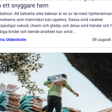
 ett snyggare hem
duktion: Att betrakta söta bebisar är en av de mest hjärtevärma
evelserna som människor kan uppleva. Dessa små varelser
oppsligar oskuld, charm och glädje, och deras små händer och fö
iga kinder och leende ansikten kan smäl...
oria Uddenholm
08 augusti