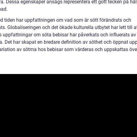
iva. Dessa egenskaper ansågs representera ett gott tecken på hä
nad.
 tiden har uppfattningen om vad som är sött förändrats och
ts. Globaliseringen och det ökade kulturella utbytet har lett till a
rs uppfattningar om söta bebisar har påverkats och influerats av
a. Det har skapat en bredare definition av söthet och öppnat upp
variation av sötma hos bebisar som värderas och uppskattas öve