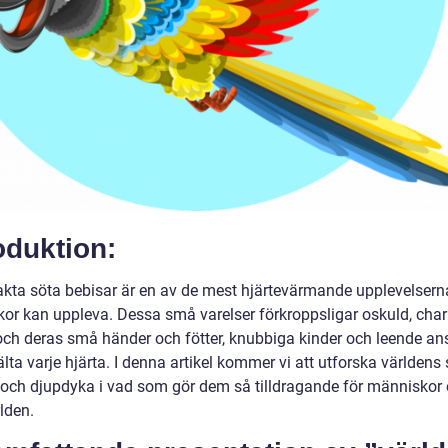
oduktion:
rakta söta bebisar är en av de mest hjärtevärmande upplevelser
or kan uppleva. Dessa små varelser förkroppsligar oskuld, cha
 och deras små händer och fötter, knubbiga kinder och leende an
ta varje hjärta. I denna artikel kommer vi att utforska världens
 och djupdyka i vad som gör dem så tilldragande för människor 
lden.