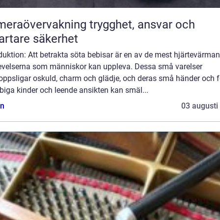
övervakning trygghet, ansvar och
rtare säkerhet
duktion: Att betrakta söta bebisar är en av de mest hjärtevärma
evelserna som människor kan uppleva. Dessa små varelser
oppsligar oskuld, charm och glädje, och deras små händer och fö
iga kinder och leende ansikten kan smäl...
n
03 augusti