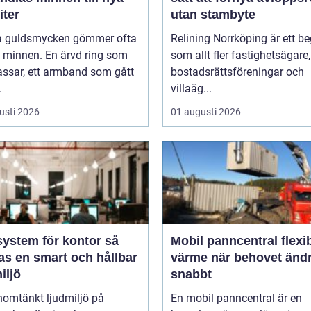
iter
utan stambyte
 guldsmycken gömmer ofta
Relining Norrköping är ett b
a minnen. En ärvd ring som
som allt fler fastighetsägare,
assar, ett armband som gått
bostadsrättsföreningar och
.
villaäg...
usti 2026
01 augusti 2026
ystem för kontor så
Mobil panncentral flexibel
as en smart och hållbar
värme när behovet änd
iljö
snabbt
nomtänkt ljudmiljö på
En mobil panncentral är en