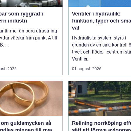
ar som ryggrad i
Ventiler i hydraulik:
rn industri
funktion, typer och sma
val
r är mer än bara utrustning
yttar vätska från punkt A till
Hydrauliska system styrs i
. ...
grunden av en sak: kontroll 
tryck och flöde. I centrum stå
Ventiler...
usti 2026
01 augusti 2026
 om guldsmycken så
Relining norrköping effektivt
ndlas minnen till nya
sätt att förnya avloppsr