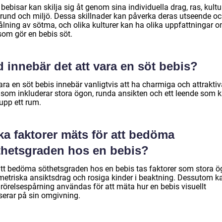
bebisar kan skilja sig åt genom sina individuella drag, ras, kultu
rund och miljö. Dessa skillnader kan påverka deras utseende o
rålning av sötma, och olika kulturer kan ha olika uppfattningar 
som gör en bebis söt.
 innebär det att vara en söt bebis?
ara en söt bebis innebär vanligtvis att ha charmiga och attrakti
 som inkluderar stora ögon, runda ansikten och ett leende som 
upp ett rum.
ka faktorer mäts för att bedöma
thetsgraden hos en bebis?
att bedöma söthetsgraden hos en bebis tas faktorer som stora ö
etriska ansiktsdrag och rosiga kinder i beaktning. Dessutom k
rörelsespårning användas för att mäta hur en bebis visuellt
serar på sin omgivning.