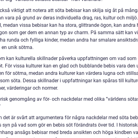
ckså viktigt att notera att söta bebisar kan skilja sig åt på mång
n vara på grund av deras individuella drag, ras, kultur och miljö. 
, medan vissa bebisar kan ha stora, glittrande ögon, kan andra
on som ger dem en annan typ av charm. På samma sätt kan v
 ha runda och fylliga kinder, medan andra har smalare ansiktsd
 en unik sötma.
m kan kulturella skillnader påverka uppfattningen om vad som 
öt. För vissa kulturer kan en glad och bubblande bebis vara den 
n för sötma, medan andra kulturer kan värdera lugna och stil
som söta. Dessa skillnader i uppfattningar kan spåras till kultur
ner, värderingar och normer.
orisk genomgång av för- och nackdelar med olika ”världens söta
”
 det är svårt att argumentera för några nackdelar med söta bebi
 syn på vad som gör en bebis söt förändrats över tid. I historis
ang ansågs bebisar med breda ansikten och höga kindben va