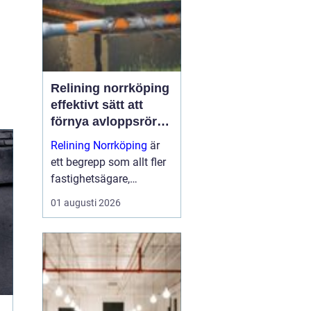
dem till nå...
Relining norrköping
effektivt sätt att
förnya avloppsrör
utan stambyte
Relining Norrköping
är
ett begrepp som allt fler
fastighetsägare,
bostadsrättsföreningar
01 augusti 2026
och villaägare i området
har börjat intressera sig
för. Metoden gör det
möjligt att förlänga
livslängden på gam...