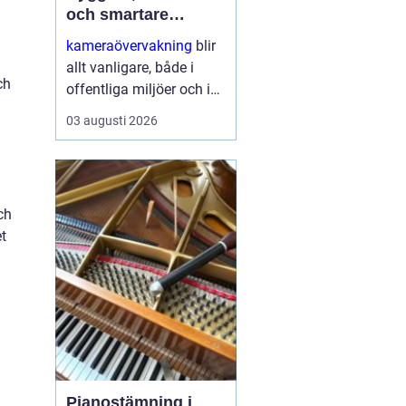
och smartare
säkerhet
kameraövervakning
blir
allt vanligare, både i
ch
offentliga miljöer och i
privata hem. Tekniken
03 augusti 2026
utvecklas snabbt,
priserna sjunker och
möjligheterna ökar.
Samtidigt växer kraven
ch
på ...
t
Pianostämning i