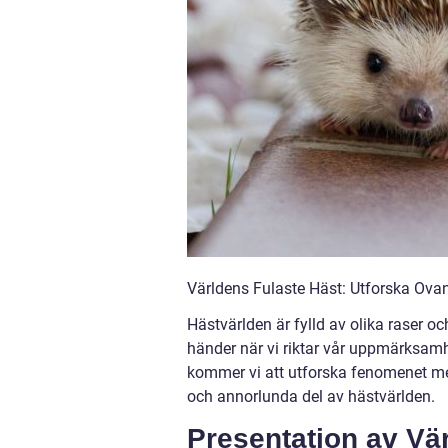
Världens Fulaste Häst: Utforska Ova
Hästvärlden är fylld av olika raser 
händer när vi riktar vår uppmärksamh
kommer vi att utforska fenomenet med
och annorlunda del av hästvärlden.
Presentation av Vä