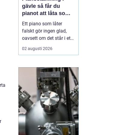
gävle så får du
pianot att låta som
det ska
Ett piano som låter
falskt gör ingen glad,
oavsett om det står i ett
vardagsrum i Gävle eller
02 augusti 2026
på en mindre scen. När
tonerna glider iväg
tappar både spelglädjen
och musiken sin skärpa.
Samtidigt är pianot ett
rta
ganska tåligt instrument,
som med regelbu...
n
r