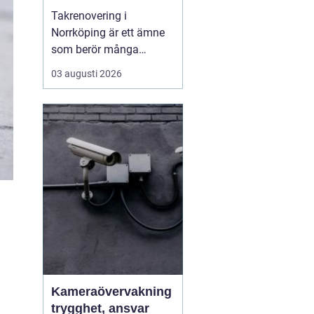
Takrenovering i
Norrköping är ett ämne
som berör många
husägare som vill
03 augusti 2026
skydda sina fastigheter
mot fukt, kyla och
onödigt höga
energikostnader. Ett
välmående tak ger
längre livslängd p&a...
Kameraövervakning
trygghet, ansvar