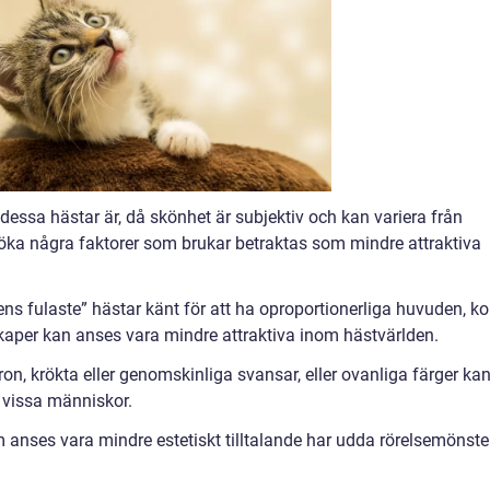
 dessa hästar är, då skönhet är subjektiv och kan variera från
söka några faktorer som brukar betraktas som mindre attraktiva
ens fulaste” hästar känt för att ha oproportionerliga huvuden, ko
kaper kan anses vara mindre attraktiva inom hästvärlden.
n, krökta eller genomskinliga svansar, eller ovanliga färger ka
 vissa människor.
m anses vara mindre estetiskt tilltalande har udda rörelsemönste