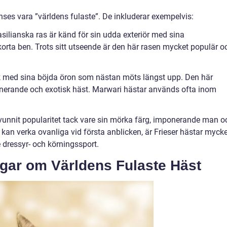
nses vara ”världens fulaste”. De inkluderar exempelvis:
ilianska ras är känd för sin udda exteriör med sina
korta ben. Trots sitt utseende är den här rasen mycket populär o
ik med sina böjda öron som nästan möts längst upp. Den här
cinerande och exotisk häst. Marwari hästar används ofta inom
 vunnit popularitet tack vare sin mörka färg, imponerande man o
an verka ovanliga vid första anblicken, är Frieser hästar mycke
dressyr- och körningssport.
ngar om Världens Fulaste Häst