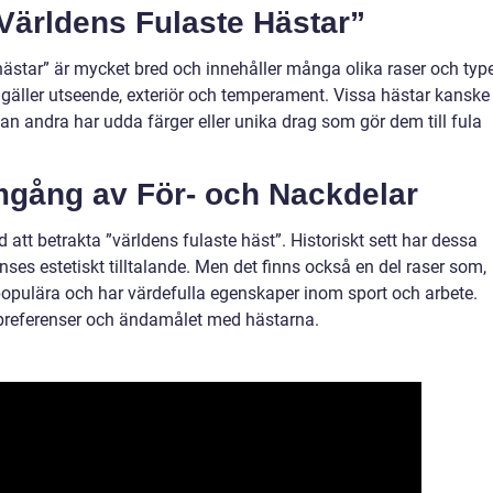
”Världens Fulaste Hästar”
hästar” är mycket bred och innehåller många olika raser och type
t gäller utseende, exteriör och temperament. Vissa hästar kanske
n andra har udda färger eller unika drag som gör dem till fula
mgång av För- och Nackdelar
 att betrakta ”världens fulaste häst”. Historiskt sett har dessa
anses estetiskt tilltalande. Men det finns också en del raser som,
t populära och har värdefulla egenskaper inom sport och arbete.
preferenser och ändamålet med hästarna.