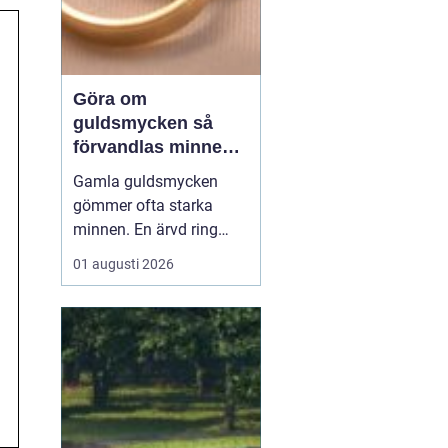
Göra om
guldsmycken så
förvandlas minnen
till nya favoriter
Gamla guldsmycken
gömmer ofta starka
minnen. En ärvd ring
som inte passar, ett
01 augusti 2026
armband som gått
sönder eller en vigselring
som inte längre
används. I stället för att
låta smyckena ligga
längst bak i
smyckeskrinet kan en
guldsmed förvandla