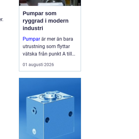
Pumpar som
r.
ryggrad i modern
industri
Pumpar
är mer än bara
utrustning som flyttar
vätska från punkt A till
punkt B. I många
01 augusti 2026
fabriker är de lika viktiga
som blodomloppet i...