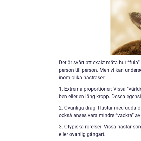
Det är svårt att exakt mäta hur ”fula”
person till person. Men vi kan under
inom olika hästraser:
1. Extrema proportioner: Vissa ”värld
ben eller en lång kropp. Dessa egens
2. Ovanliga drag: Hästar med udda öro
också anses vara mindre ”vackra” av
3. Otypiska rörelser: Vissa hästar so
eller ovanlig gångart.