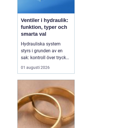
Ventiler i hydraulik:
funktion, typer och
smarta val
Hydrauliska system
styrs i grunden av en
sak: kontroll över tryck
och flöde. I centrum står
01 augusti 2026
Ventiler
, som avgör när
oljan ska flöda, åt vilket
håll och med vilket tryck.
a
Utan rätt ventiler blir
även den m...