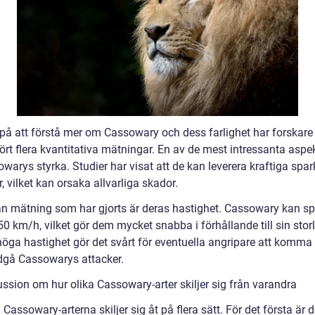
n på att förstå mer om Cassowary och dess farlighet har forskare
rt flera kvantitativa mätningar. En av de mest intressanta aspe
warys styrka. Studier har visat att de kan leverera kraftiga spa
r, vilket kan orsaka allvarliga skador.
n mätning som har gjorts är deras hastighet. Cassowary kan sp
 50 km/h, vilket gör dem mycket snabba i förhållande till sin storl
öga hastighet gör det svårt för eventuella angripare att komma 
ndgå Cassowarys attacker.
ussion om hur olika Cassowary-arter skiljer sig från varandra
 Cassowary-arterna skiljer sig åt på flera sätt. För det första är d