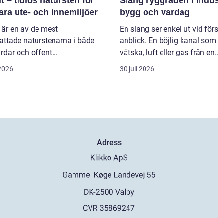
t – tidlös natursten för
Slang ryggraden i industri,
ara ute- och innemiljöer
bygg och vardag
 är en av de mest
En slang ser enkel ut vid för
attade naturstenarna i både
anblick. En böjlig kanal som 
rdar och offent...
vätska, luft eller gas från en..
 2026
30 juli 2026
Adress