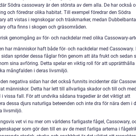
, där Södra cassowary är den största av dem alla. De har också o
ng och föredrar olika habitat. Till exempel föredrar den Södra
ry att vistas i regnskogar och träskmarker, medan Dubbelbant
ry ofta finns i skogen och gräsområden.
orisk genomgång av för- och nackdelar med olika Cassowary-art
rien har människor haft både för- och nackdelar med Cassowary.
a sidan sprider dessa fåglar frön genom att äta frukt och sedan 
m sina avföring. Detta spelar en viktig roll för att upprätthålla
ska mångfalden i deras livsmiljö.
den negativa sidan har det också funnits incidenter där Casso
at människor. Detta har lett till allvarliga skador och till och me
 i vissa fall. För att undvika sådana tragedier är det viktigt att
era dessa djurs naturliga beteenden och inte dra för nära dem i 
a livsmiljö.
ingsvis vet vi nu mer om världens farligaste fågel, Cassowary, o
enskaper som gör den till en av de mest farliga arterna i fågelr