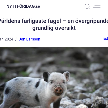
NYTTFÖRIDAG.
se
Världens farligaste fågel – en övergripande
grundlig översikt
red
ari 2024
Jon Larsson