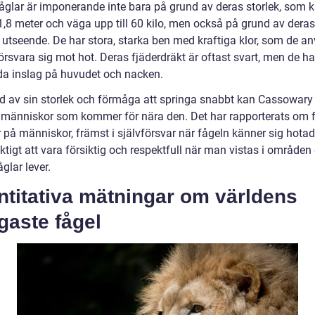
åglar är imponerande inte bara på grund av deras storlek, som 
 1,8 meter och väga upp till 60 kilo, men också på grund av deras
 utseende. De har stora, starka ben med kraftiga klor, som de a
försvara sig mot hot. Deras fjäderdräkt är oftast svart, men de h
da inslag på huvudet och nacken.
d av sin storlek och förmåga att springa snabbt kan Cassowary
r människor som kommer för nära den. Det har rapporterats om f
 på människor, främst i självförsvar när fågeln känner sig hotad
iktigt att vara försiktig och respektfull när man vistas i områden
glar lever.
ntitativa mätningar om världens
igaste fågel