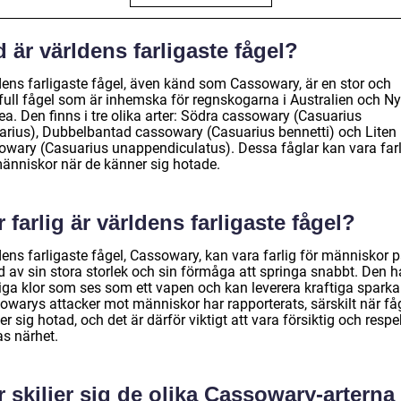
 är världens farligaste fågel?
dens farligaste fågel, även känd som Cassowary, är en stor och
tfull fågel som är inhemska för regnskogarna i Australien och N
a. Den finns i tre olika arter: Södra cassowary (Casuarius
arius), Dubbelbantad cassowary (Casuarius bennetti) och Liten
owary (Casuarius unappendiculatus). Dessa fåglar kan vara far
människor när de känner sig hotade.
 farlig är världens farligaste fågel?
dens farligaste fågel, Cassowary, kan vara farlig för människor 
d av sin stora storlek och sin förmåga att springa snabbt. Den h
iga klor som ses som ett vapen och kan leverera kraftiga sparkar
owarys attacker mot människor har rapporterats, särskilt när få
r sig hotad, och det är därför viktigt att vara försiktig och respe
as närhet.
 skiljer sig de olika Cassowary-arterna