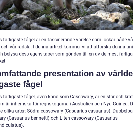
s farligaste fågel är en fascinerande varelse som lockar både vå
 och vår rädsla. I denna artikel kommer vi att utforska denna un
ch belysa dess egenskaper som gör den till en av de mest farliga
ket.
omfattande presentation av värld
igaste fågel
 farligaste fågel, även känd som Cassowary, är en stor och kraft
om är inhemska för regnskogarna i Australien och Nya Guinea. 
 tre olika arter: Södra cassowary (Casuarius casuarius), Dubbelb
ry (Casuarius bennetti) och Liten cassowary (Casuarius
diculatus).