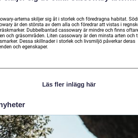
?
wary-arterna skiljer sig åt i storlek och föredragna habitat. Söd
owary är den största av dem alla och föredrar att vistas i regns
träskmarker. Dubbelbantad cassowary är mindre och finns oftare
en och gräsområden. Liten cassowary är den minsta arten och tr
marker. Dessa skillnader i storlek och livsmiljö påverkar deras
enden och egenskaper.
Läs fler inlägg här
 nyheter