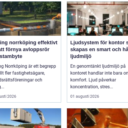
g norrköping effektivt
Ljudsystem för kontor så
att förnya avloppsrör
skapas en smart och hå
 stambyte
ljudmiljö
ng Norrköping är ett begrepp
En genomtänkt ljudmiljö på
lt fler fastighetsägare,
kontoret handlar inte bara o
dsrättsföreningar och
komfort. Ljud påverkar
...
koncentration, stres...
usti 2026
01 augusti 2026