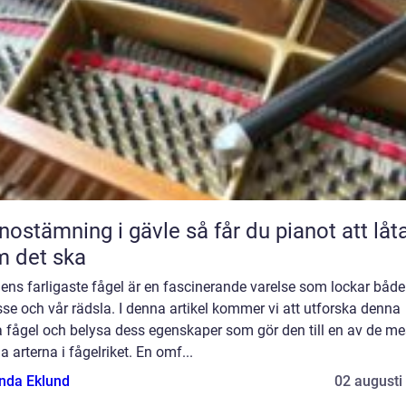
ämning i gävle så får du pianot att låta
 det ska
ens farligaste fågel är en fascinerande varelse som lockar både
sse och vår rädsla. I denna artikel kommer vi att utforska denna
 fågel och belysa dess egenskaper som gör den till en av de me
ga arterna i fågelriket. En omf...
da Eklund
02 augusti