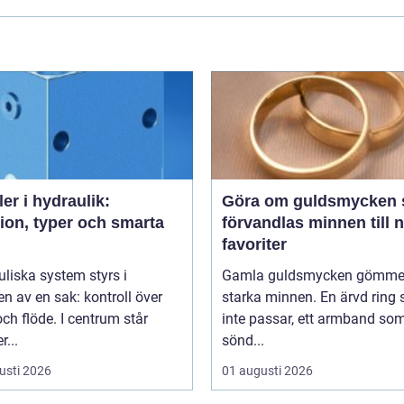
ler i hydraulik:
Göra om guldsmycken så
ion, typer och smarta
förvandlas minnen till 
favoriter
liska system styrs i
Gamla guldsmycken gömmer
n av en sak: kontroll över
starka minnen. En ärvd ring
och flöde. I centrum står
inte passar, ett armband som
r...
sönd...
usti 2026
01 augusti 2026