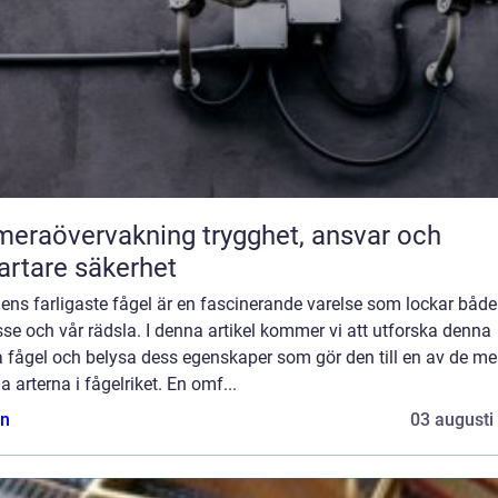
övervakning trygghet, ansvar och
rtare säkerhet
ens farligaste fågel är en fascinerande varelse som lockar både
sse och vår rädsla. I denna artikel kommer vi att utforska denna
 fågel och belysa dess egenskaper som gör den till en av de me
ga arterna i fågelriket. En omf...
n
03 augusti