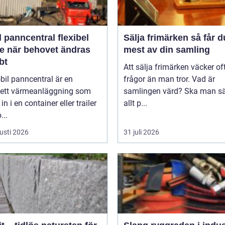
anncentral flexibel
Sälja frimärken så får du ut
e när behovet ändras
mest av din samling
bt
Att sälja frimärken väcker oft
il panncentral är en
frågor än man tror. Vad är
ett värmeanläggning som
samlingen värd? Ska man sä
in i en container eller trailer
allt p...
...
usti 2026
31 juli 2026