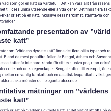
a vad som gör en katt så värdefull. Det kan vara allt från rasens
het till dess unika utseende eller ärvda gener. Det finns flera fakt
erkar priset på en katt, inklusive dess härkomst, stamtavla och 
ttvärlden.
omfattande presentation av ”värl
ste katt”
ratar om ”världens dyraste katt” finns det flera olika typer och r
 ut. Bland de mest populära fallen är Bengal, Ashera och Savann
Dessa katter är inte bara kända för sitt exklusiva pris, utan också 
utseende och unika egenskaper. Bengal-katten till exempel, är en
 mellan en vanlig tamkatt och en asiatisk leopardkatt, vilket ge
rakteristiska mönster och eleganta utseende.
ntitativa mätningar om ”världens
ste katt”
förstå priset på ”världens dyraste katt” är det viktigt att titta på d