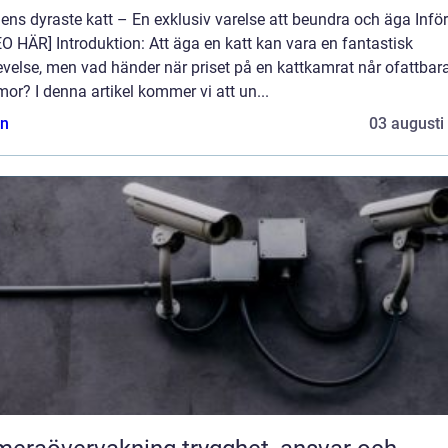
ens dyraste katt – En exklusiv varelse att beundra och äga Inför
O HÄR] Introduktion: Att äga en katt kan vara en fantastisk
velse, men vad händer när priset på en kattkamrat når ofattbar
r? I denna artikel kommer vi att un...
n
03 augusti