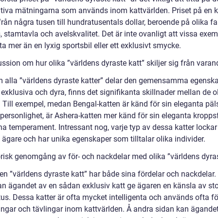
ativa mätningarna som används inom kattvärlden. Priset på en k
från några tusen till hundratusentals dollar, beroende på olika fa
 stamtavla och avelskvalitet. Det är inte ovanligt att vissa exem
a mer än en lyxig sportsbil eller ett exklusivt smycke.
ssion om hur olika ”världens dyraste katt” skiljer sig från varan
 alla ”världens dyraste katter” delar den gemensamma egensk
 exklusiva och dyra, finns det signifikanta skillnader mellan de o
. Till exempel, medan Bengal-katten är känd för sin eleganta päl
a personlighet, är Ashera-katten mer känd för sin eleganta kropp
na temperament. Intressant nog, varje typ av dessa katter lockar
 ägare och har unika egenskaper som tilltalar olika individer.
orisk genomgång av för- och nackdelar med olika ”världens dyras
en ”världens dyraste katt” har både sina fördelar och nackdelar.
an ägandet av en sådan exklusiv katt ge ägaren en känsla av sto
us. Dessa katter är ofta mycket intelligenta och används ofta fö
ningar och tävlingar inom kattvärlden. Å andra sidan kan ägande