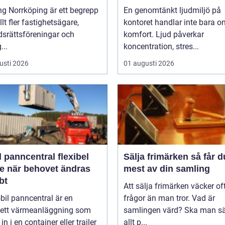
ng Norrköping är ett begrepp
En genomtänkt ljudmiljö på
lt fler fastighetsägare,
kontoret handlar inte bara o
dsrättsföreningar och
komfort. Ljud påverkar
...
koncentration, stres...
usti 2026
01 augusti 2026
anncentral flexibel
Sälja frimärken så får du ut
e när behovet ändras
mest av din samling
bt
Att sälja frimärken väcker oft
il panncentral är en
frågor än man tror. Vad är
ett värmeanläggning som
samlingen värd? Ska man sä
in i en container eller trailer
allt p...