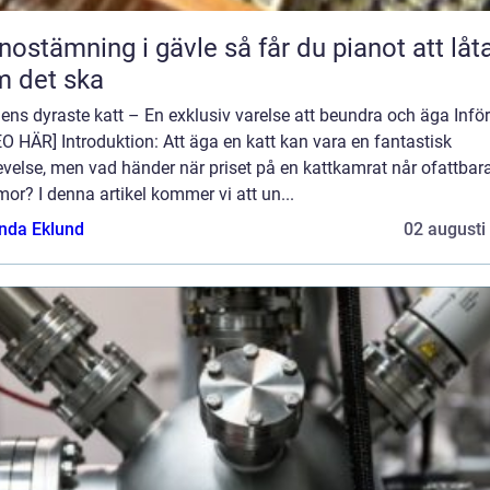
ämning i gävle så får du pianot att låta
 det ska
ens dyraste katt – En exklusiv varelse att beundra och äga Inför
O HÄR] Introduktion: Att äga en katt kan vara en fantastisk
velse, men vad händer när priset på en kattkamrat når ofattbar
r? I denna artikel kommer vi att un...
da Eklund
02 augusti