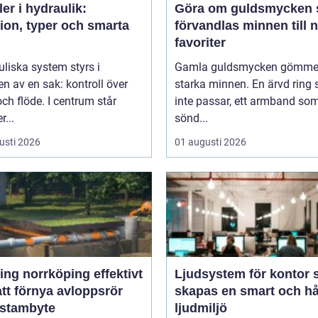
ler i hydraulik:
Göra om guldsmycken så
ion, typer och smarta
förvandlas minnen till 
favoriter
liska system styrs i
Gamla guldsmycken gömmer
n av en sak: kontroll över
starka minnen. En ärvd ring
och flöde. I centrum står
inte passar, ett armband som
r...
sönd...
usti 2026
01 augusti 2026
g norrköping effektivt
Ljudsystem för kontor så
att förnya avloppsrör
skapas en smart och hå
 stambyte
ljudmiljö