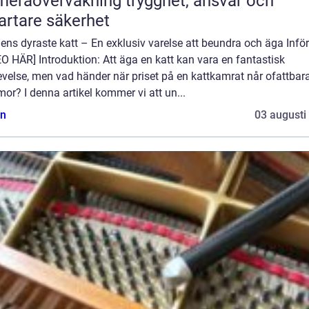
övervakning trygghet, ansvar och
rtare säkerhet
ens dyraste katt – En exklusiv varelse att beundra och äga Inför
O HÄR] Introduktion: Att äga en katt kan vara en fantastisk
velse, men vad händer när priset på en kattkamrat når ofattbar
r? I denna artikel kommer vi att un...
n
03 augusti