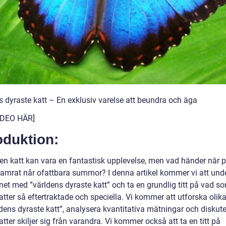
s dyraste katt – En exklusiv varelse att beundra och äga
VIDEO HÄR]
oduktion:
 en katt kan vara en fantastisk upplevelse, men vad händer när p
kamrat når ofattbara summor? I denna artikel kommer vi att un
et med ”världens dyraste katt” och ta en grundlig titt på vad s
tter så eftertraktade och speciella. Vi kommer att utforska olika
dens dyraste katt”, analysera kvantitativa mätningar och diskute
tter skiljer sig från varandra. Vi kommer också att ta en titt på