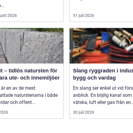
...
usti 2026
31 juli 2026
t – tidlös natursten för
Slang ryggraden i industri,
ara ute- och innemiljöer
bygg och vardag
 är en av de mest
En slang ser enkel ut vid för
attade naturstenarna i både
anblick. En böjlig kanal som 
rdar och offent...
vätska, luft eller gas från en..
 2026
30 juli 2026