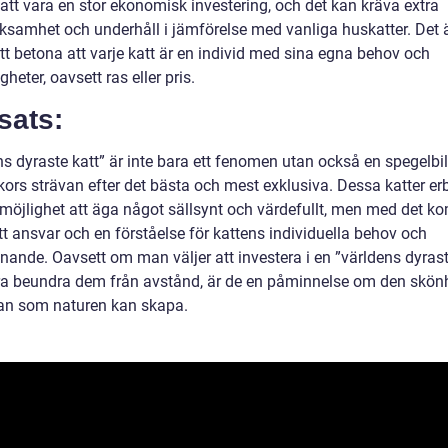
att vara en stor ekonomisk investering, och det kan kräva extra
samhet och underhåll i jämförelse med vanliga huskatter. Det 
att betona att varje katt är en individ med sina egna behov och
gheter, oavsett ras eller pris.
sats:
ns dyraste katt” är inte bara ett fenomen utan också en spegelbi
ors strävan efter det bästa och mest exklusiva. Dessa katter er
 möjlighet att äga något sällsynt och värdefullt, men med det 
t ansvar och en förståelse för kattens individuella behov och
nande. Oavsett om man väljer att investera i en ”världens dyrast
ara beundra dem från avstånd, är de en påminnelse om den skön
n som naturen kan skapa.