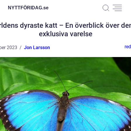
NYTTFÖRIDAG.
se
rldens dyraste katt – En överblick över de
exklusiva varelse
red
ber 2023
Jon Larsson