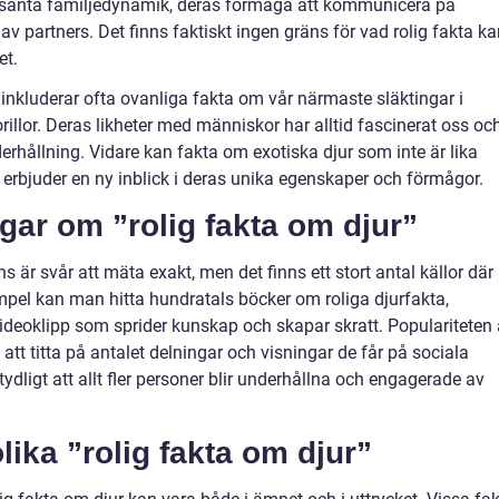
ressanta familjedynamik, deras förmåga att kommunicera på
 av partners. Det finns faktiskt ingen gräns för vad rolig fakta k
et.
 inkluderar ofta ovanliga fakta om vår närmaste släktingar i
llor. Deras likheter med människor har alltid fascinerat oss oc
nderhållning. Vidare kan fakta om exotiska djur som inte är lika
erbjuder en ny inblick i deras unika egenskaper och förmågor.
gar om ”rolig fakta om djur”
 är svår att mäta exakt, men det finns ett stort antal källor där
mpel kan man hitta hundratals böcker om roliga djurfakta,
 videoklipp som sprider kunskap och skapar skratt. Populariteten
t titta på antalet delningar och visningar de får på sociala
ydligt att allt fler personer blir underhållna och engagerade av
lika ”rolig fakta om djur”