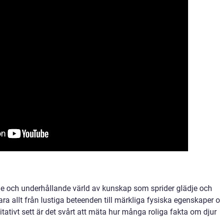
de och underhållande värld av kunskap som sprider glädje och
ara allt från lustiga beteenden till märkliga fysiska egenskaper 
itativt sett är det svårt att mäta hur många roliga fakta om djur