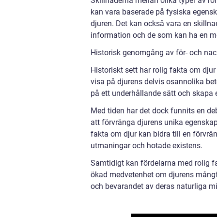
Skillnaderna mellan olika typer av ro
kan vara baserade på fysiska egens
djuren. Det kan också vara en skilln
information och de som kan ha en mer
Historisk genomgång av för- och nack
Historiskt sett har rolig fakta om dju
visa på djurens delvis osannolika bet
på ett underhållande sätt och skapa 
Med tiden har det dock funnits en deb
att förvränga djurens unika egenskape
fakta om djur kan bidra till en förvrä
utmaningar och hotade existens.
Samtidigt kan fördelarna med rolig fak
ökad medvetenhet om djurens mångfald
och bevarandet av deras naturliga mil