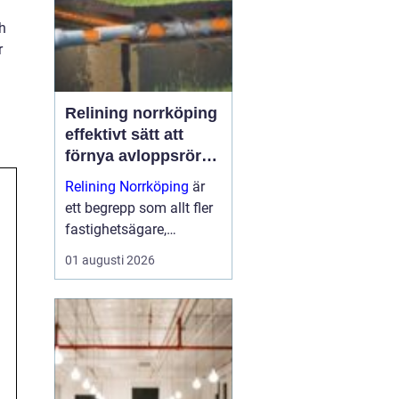
dem till nå...
h
r
Relining norrköping
effektivt sätt att
förnya avloppsrör
utan stambyte
Relining Norrköping
är
ett begrepp som allt fler
fastighetsägare,
bostadsrättsföreningar
01 augusti 2026
och villaägare i området
har börjat intressera sig
för. Metoden gör det
möjligt att förlänga
livslängden på gam...