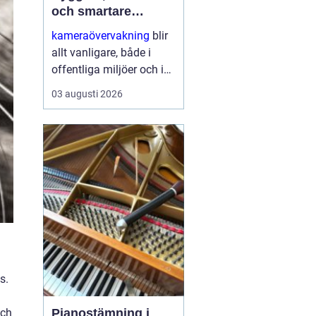
och smartare
säkerhet
kameraövervakning
blir
allt vanligare, både i
offentliga miljöer och i
privata hem. Tekniken
03 augusti 2026
utvecklas snabbt,
priserna sjunker och
möjligheterna ökar.
Samtidigt växer kraven
på ...
s.
och
Pianostämning i