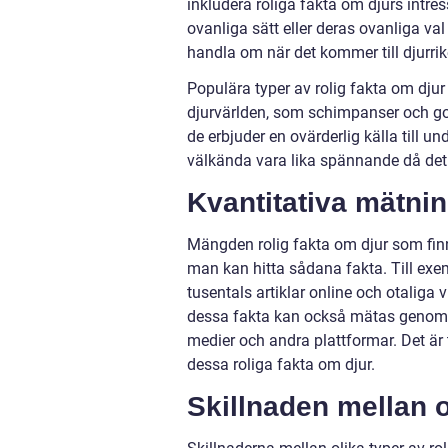
inkludera roliga fakta om djurs int
ovanliga sätt eller deras ovanliga val
handla om när det kommer till djurrik
Populära typer av rolig fakta om djur
djurvärlden, som schimpanser och gori
de erbjuder en ovärderlig källa till u
välkända vara lika spännande då det 
Kvantitativa mätnin
Mängden rolig fakta om djur som finns
man kan hitta sådana fakta. Till exe
tusentals artiklar online och otaliga
dessa fakta kan också mätas genom at
medier och andra plattformar. Det är t
dessa roliga fakta om djur.
Skillnaden mellan o