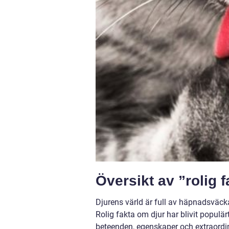
Översikt av ”rolig 
Djurens värld är full av häpnadsväc
Rolig fakta om djur har blivit populär
beteenden, egenskaper och extraordi