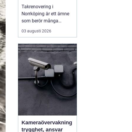
Takrenovering i
Norrköping är ett ämne
som berör många
husägare som vill
03 augusti 2026
skydda sina fastigheter
mot fukt, kyla och
onödigt höga
energikostnader. Ett
välmående tak ger
längre livslängd p&a...
Kameraövervakning
trygghet, ansvar