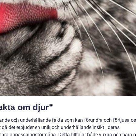
fakta om djur”
kande och underhållande fakta som kan förundra och förtjusa os
t då det erbjuder en unik och underhållande insikt i deras
nära anpassningsförmåga. Detta tilltalar både vuxna och barn 