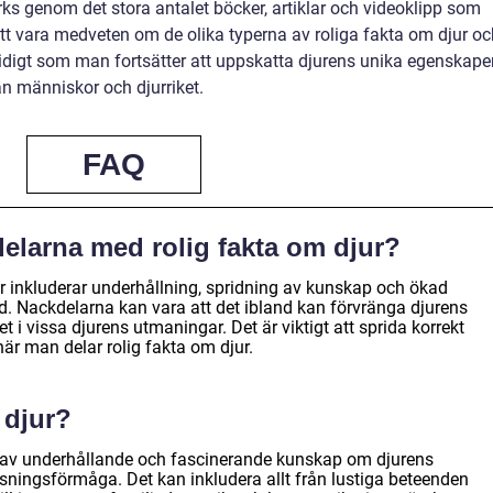
ks genom det stora antalet böcker, artiklar och videoklipp som
att vara medveten om de olika typerna av roliga fakta om djur oc
idigt som man fortsätter att uppskatta djurens unika egenskape
n människor och djurriket.
FAQ
delarna med rolig fakta om djur?
r inkluderar underhållning, spridning av kunskap och ökad
 Nackdelarna kan vara att det ibland kan förvränga djurens
 i vissa djurens utmaningar. Det är viktigt att sprida korrekt
är man delar rolig fakta om djur.
 djur?
g av underhållande och fascinerande kunskap om djurens
ningsförmåga. Det kan inkludera allt från lustiga beteenden