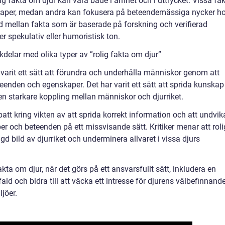
lig fakta om djur kan vara både i ämnet och i uttrycket. Vissa fa
kaper, medan andra kan fokusera på beteendemässiga nycker h
ad mellan fakta som är baserade på forskning och verifierad
 spekulativ eller humoristisk ton.
delar med olika typer av ”rolig fakta om djur”
r varit ett sätt att förundra och underhålla människor genom att
eenden och egenskaper. Det har varit ett sätt att sprida kunskap
en starkare koppling mellan människor och djurriket.
att kring vikten av att sprida korrekt information och att undvik
r och beteenden på ett missvisande sätt. Kritiker menar att roli
ngd bild av djurriket och underminera allvaret i vissa djurs
ta om djur, när det görs på ett ansvarsfullt sätt, inkludera en
 och bidra till att väcka ett intresse för djurens välbefinnand
jöer.