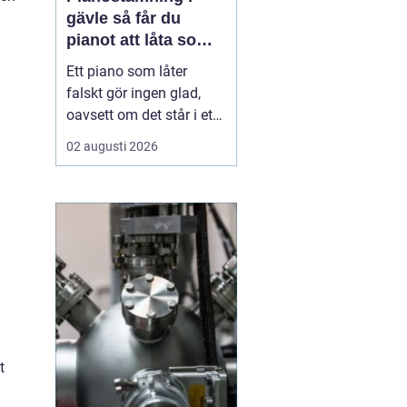
gävle så får du
pianot att låta som
det ska
Ett piano som låter
falskt gör ingen glad,
oavsett om det står i ett
vardagsrum i Gävle eller
02 augusti 2026
på en mindre scen. När
tonerna glider iväg
tappar både spelglädjen
och musiken sin skärpa.
Samtidigt är pianot ett
ganska tåligt instrument,
som med regelbu...
t