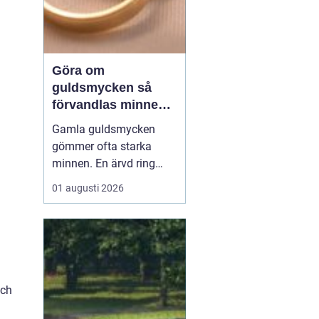
Göra om
guldsmycken så
förvandlas minnen
till nya favoriter
Gamla guldsmycken
gömmer ofta starka
minnen. En ärvd ring
som inte passar, ett
01 augusti 2026
armband som gått
sönder eller en vigselring
som inte längre
används. I stället för att
låta smyckena ligga
längst bak i
och
smyckeskrinet kan en
guldsmed förvandla