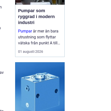
an
Pumpar som
ryggrad i modern
industri
h
Pumpar
är mer än bara
utrustning som flyttar
vätska från punkt A till
punkt B. I många
01 augusti 2026
fabriker är de lika viktiga
som blodomloppet i...
 av