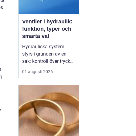
kta
os
Ventiler i hydraulik:
funktion, typer och
smarta val
Hydrauliska system
styrs i grunden av en
sak: kontroll över tryck
och flöde. I centrum står
a
01 augusti 2026
Ventiler
, som avgör när
g
oljan ska flöda, åt vilket
håll och med vilket tryck.
Utan rätt ventiler blir
även den m...
e