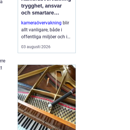
na
trygghet, ansvar
och smartare
säkerhet
kameraövervakning
blir
allt vanligare, både i
offentliga miljöer och i
privata hem. Tekniken
03 augusti 2026
utvecklas snabbt,
priserna sjunker och
rre
möjligheterna ökar.
tt
Samtidigt växer kraven
på ...