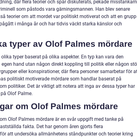
ning, där flera teorier och spår diskuterats, pekade misstankar
 kriminell som påstods vara gärningsmannen. Han blev senare
så teorier om att mordet var politiskt motiverat och att en grupp
pågått i många år och har tidvis väckt starka känslor och
ika typer av Olof Palmes mördare
olika typer baserat på olika aspekter. En typ kan vara den
egen hand utan någon direkt koppling till politik eller någon stö
rupper eller konspirationer, där flera personer samarbetar för a
as politiskt motiverade mördare som handlar baserat på
m politiker. Det är viktigt att notera att inga av dessa typer har
 på Olof Palme.
ngar om Olof Palmes mördare
n om Olof Palmes mördare är en svår uppgift med tanke på
astställda fakta. Det har genom åren gjorts flera
ör att undersöka allmänhetens ståndpunkter och teorier kring