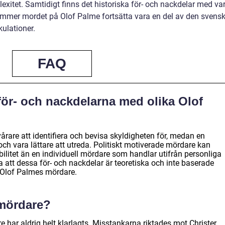
lexitet. Samtidigt finns det historiska för- och nackdelar med va
kommer mordet på Olof Palme fortsätta vara en del av den svens
ulationer.
FAQ
 för- och nackdelarna med olika Olof
årare att identifiera och bevisa skyldigheten för, medan en
ch vara lättare att utreda. Politiskt motiverade mördare kan
abilitet än en individuell mördare som handlar utifrån personliga
ra att dessa för- och nackdelar är teoretiska och inte baserade
d Olof Palmes mördare.
mördare?
 har aldrig helt klarlagts. Misstankarna riktades mot Christer