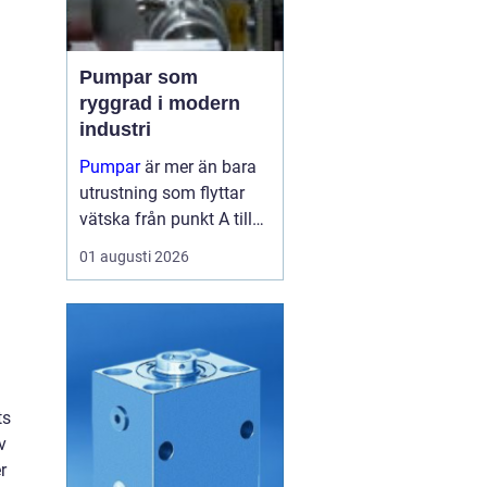
Pumpar som
ryggrad i modern
industri
Pumpar
är mer än bara
utrustning som flyttar
vätska från punkt A till
punkt B. I många
01 augusti 2026
fabriker är de lika viktiga
som blodomloppet i...
ts
v
r