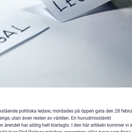
mstående politiska ledare, mördades på öppen gata den 28 febru
rige, utan även resten av världen. En huvudmisstänkt
n ärendet har aldrig helt klarlagts. I den här artikeln kommer vi a