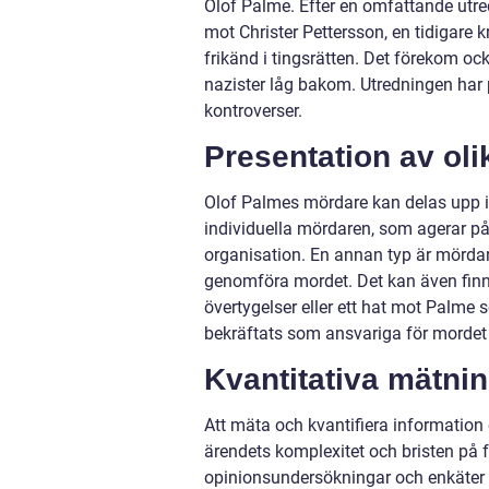
Olof Palme. Efter en omfattande utred
mot Christer Pettersson, en tidigare
frikänd i tingsrätten. Det förekom ock
nazister låg bakom. Utredningen har 
kontroverser.
Presentation av ol
Olof Palmes mördare kan delas upp i 
individuella mördaren, som agerar på 
organisation. En annan typ är mördarg
genomföra mordet. Det kan även finn
övertygelser eller ett hat mot Palme so
bekräftats som ansvariga för mordet
Kvantitativa mätni
Att mäta och kvantifiera informatio
ärendets komplexitet och bristen på f
opinionsundersökningar och enkäter f