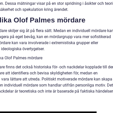
 Dessa mätningar visar på en stor spridning i åsikter och teorie
 osäkerhet och spekulation kring ärendet.
olika Olof Palmes mördare
re skiljer sig åt på flera sätt. Medan en individuell mördare ka
agera på eget bevåg, kan en mördargrupp vara mer sofistikerad
rdare kan vara involverade i extremistiska grupper eller
 ideologiska övertygelser.
lika Olof Palmes mördare
e finns det också historiska för- och nackdelar kopplade till d
re att identifiera och bevisa skyldigheten för, medan en
vara lättare att utreda. Politiskt motiverade mördare kan skapa
n en individuell mördare som handlar utifrån personliga motiv. Det
nackdelar är teoretiska och inte är baserade på faktiska händelser