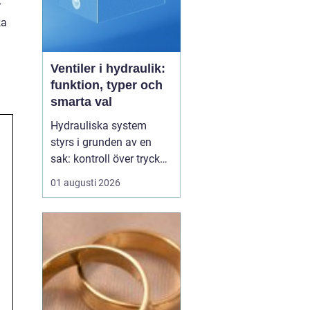
r
ka
Ventiler i hydraulik:
funktion, typer och
smarta val
Hydrauliska system
styrs i grunden av en
sak: kontroll över tryck
och flöde. I centrum står
01 augusti 2026
Ventiler
, som avgör när
oljan ska flöda, åt vilket
håll och med vilket tryck.
Utan rätt ventiler blir
även den m...