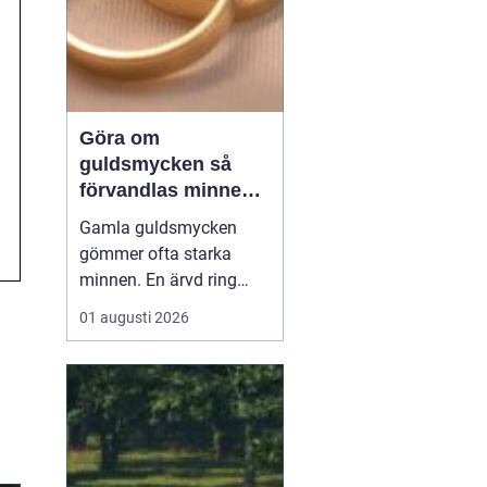
Göra om
guldsmycken så
förvandlas minnen
till nya favoriter
Gamla guldsmycken
gömmer ofta starka
minnen. En ärvd ring
som inte passar, ett
01 augusti 2026
armband som gått
sönder eller en vigselring
som inte längre
används. I stället för att
låta smyckena ligga
längst bak i