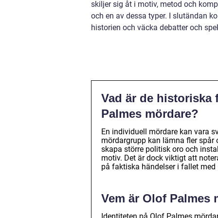
skiljer sig åt i motiv, metod och komp
och en av dessa typer. I slutändan 
historien och väcka debatter och spek
Vad är de historiska
Palmes mördare?
En individuell mördare kan vara sv
mördargrupp kan lämna fler spår o
skapa större politisk oro och inst
motiv. Det är dock viktigt att note
på faktiska händelser i fallet me
Vem är Olof Palmes 
Identiteten på Olof Palmes mördare