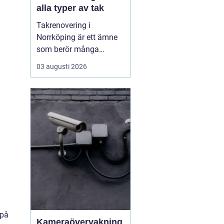
alla typer av tak
Takrenovering i
Norrköping är ett ämne
som berör många
husägare som vill
03 augusti 2026
skydda sina fastigheter
mot fukt, kyla och
onödigt höga
energikostnader. Ett
välmående tak ger
längre livslängd p&a...
 på
Kameraövervakning