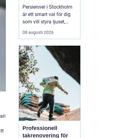
och ett snyggare
Persienner i Stockholm
hem
är ett smart val för dig
som vill styra ljuset,
förbättra
08 augusti 2026
inomhusklimatet och
samtidigt skapa ett mer
genomtänkt uttryck i
hemmet eller på
kontoret. Med rätt
lösning kan du minska
bl&aum...
ari
Professionell
tt
takrenovering för