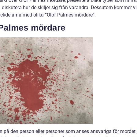
sikt över Olof Palmes mördare, presentera olika typer som finns,
 diskutera hur de skiljer sig från varandra. Dessutom kommer vi
 nackdelarna med olika ”Olof Palmes mördare”.
 Palmes mördare
 på den person eller personer som anses ansvariga för mordet