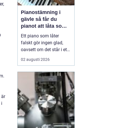
r,
Pianostämning i
gävle så får du
pianot att låta som
det ska
n
Ett piano som låter
falskt gör ingen glad,
oavsett om det står i ett
vardagsrum i Gävle eller
02 augusti 2026
på en mindre scen. När
tonerna glider iväg
em.
tappar både spelglädjen
och musiken sin skärpa.
Samtidigt är pianot ett
 är
ganska tåligt instrument,
 i
som med regelbu...