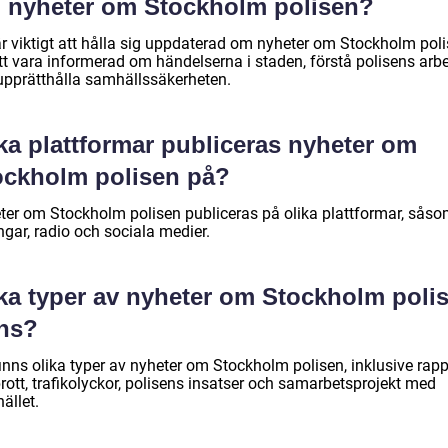
 nyheter om Stockholm polisen?
är viktigt att hålla sig uppdaterad om nyheter om Stockholm pol
att vara informerad om händelserna i staden, förstå polisens arb
upprätthålla samhällssäkerheten.
ka plattformar publiceras nyheter om
ockholm polisen på?
ter om Stockholm polisen publiceras på olika plattformar, såso
ngar, radio och sociala medier.
lka typer av nyheter om Stockholm poli
nns?
inns olika typer av nyheter om Stockholm polisen, inklusive rapp
rott, trafikolyckor, polisens insatser och samarbetsprojekt med
ället.