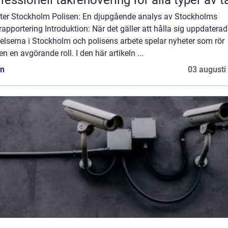
fessionell takrenovering för alla typer av t
ter Stockholm Polisen: En djupgående analys av Stockholms
rapportering Introduktion: När det gäller att hålla sig uppdatera
elserna i Stockholm och polisens arbete spelar nyheter som rör
en en avgörande roll. I den här artikeln ...
n
03 augusti