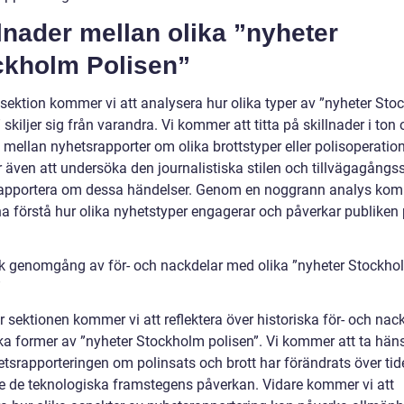
lnader mellan olika ”nyheter
ckholm Polisen”
 sektion kommer vi att analysera hur olika typer av ”nyheter St
 skiljer sig från varandra. Vi kommer att titta på skillnader i ton
 mellan nyhetsrapporter om olika brottstyper eller polisoperation
även att undersöka den journalistiska stilen och tillvägagångss
 rapportera om dessa händelser. Genom en noggrann analys kom
na förstå hur olika nyhetstyper engagerar och påverkar publiken 
sk genomgång av för- och nackdelar med olika ”nyheter Stockho
”
r sektionen kommer vi att reflektera över historiska för- och nac
ka former av ”nyheter Stockholm polisen”. Vi kommer att ta hänsy
etsrapporteringen om polinsats och brott har förändrats över tid
ve de teknologiska framstegens påverkan. Vidare kommer vi att