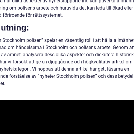
ra hur olika aspekter av nyhetsrapportering kan påverka allmän
ing om polisens arbete och huruvida det kan leda till ökad eller
 förtroende för rättssystemet.
utning:
 Stockholm polisen” spelar en väsentlig roll i att hålla allmänhe
rad om händelserna i Stockholm och polisens arbete. Genom at
t av ämnet, analysera dess olika aspekter och diskutera historis
 har vi försökt att ge en djupgående och högkvalitativ artikel o
nyhetskategori. Vi hoppas att denna artikel har gett läsarna en
nde förståelse av ”nyheter Stockholm polisen” och dess betydel
et.