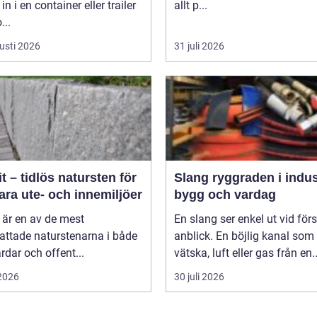
in i en container eller trailer
allt p...
...
usti 2026
31 juli 2026
t – tidlös natursten för
Slang ryggraden i industri,
ara ute- och innemiljöer
bygg och vardag
 är en av de mest
En slang ser enkel ut vid för
attade naturstenarna i både
anblick. En böjlig kanal som 
rdar och offent...
vätska, luft eller gas från en..
 2026
30 juli 2026