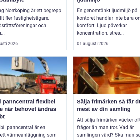
ng Norrköping är ett begrepp
En genomtänkt ljudmiljö på
lt fler fastighetsägare,
kontoret handlar inte bara o
dsrättsföreningar och
komfort. Ljud påverkar
...
koncentration, stres...
usti 2026
01 augusti 2026
anncentral flexibel
Sälja frimärken så får du ut
e när behovet ändras
mest av din samling
bt
Att sälja frimärken väcker oft
il panncentral är en
frågor än man tror. Vad är
ett värmeanläggning som
samlingen värd? Ska man sä