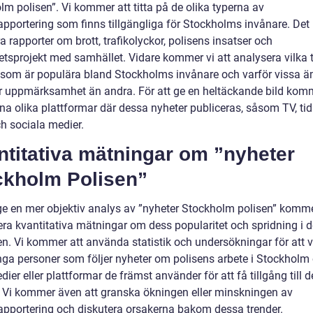
m polisen”. Vi kommer att titta på de olika typerna av
apportering som finns tillgängliga för Stockholms invånare. Det
a rapporter om brott, trafikolyckor, polisens insatser och
tsprojekt med samhället. Vidare kommer vi att analysera vilka 
 som är populära bland Stockholms invånare och varför vissa 
r uppmärksamhet än andra. För att ge en heltäckande bild komm
na olika plattformar där dessa nyheter publiceras, såsom TV, tid
ch sociala medier.
ntitativa mätningar om ”nyheter
ckholm Polisen”
 ge en mer objektiv analys av ”nyheter Stockholm polisen” kommer
era kvantitativa mätningar om dess popularitet och spridning i 
en. Vi kommer att använda statistik och undersökningar för att v
ga personer som följer nyheter om polisens arbete i Stockholm
dier eller plattformar de främst använder för att få tillgång till 
. Vi kommer även att granska ökningen eller minskningen av
apportering och diskutera orsakerna bakom dessa trender.