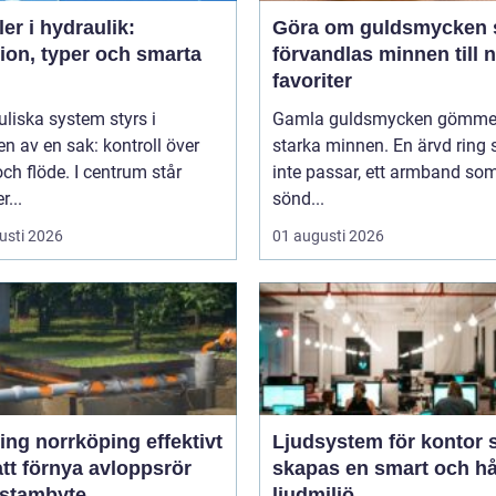
ler i hydraulik:
Göra om guldsmycken så
ion, typer och smarta
förvandlas minnen till 
favoriter
liska system styrs i
Gamla guldsmycken gömmer
n av en sak: kontroll över
starka minnen. En ärvd ring
och flöde. I centrum står
inte passar, ett armband som
r...
sönd...
usti 2026
01 augusti 2026
g norrköping effektivt
Ljudsystem för kontor så
att förnya avloppsrör
skapas en smart och hå
 stambyte
ljudmiljö