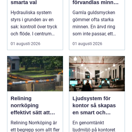
smarta val
förvandlas minnen
till nya favoriter
Hydrauliska system
Gamla guldsmycken
styrs i grunden av en
gömmer ofta starka
sak: kontroll över tryck
minnen. En ärvd ring
och flöde. I centrum
som inte passar, ett
står Ventiler...
armband som gått
01 augusti 2026
01 augusti 2026
sönd...
Relining
Ljudsystem för
norrköping
kontor så skapas
effektivt sätt att
en smart och
förnya avloppsrör
hållbar ljudmiljö
Relining Norrköping är
En genomtänkt
utan stambyte
ett begrepp som allt fler
ljudmiljö på kontoret