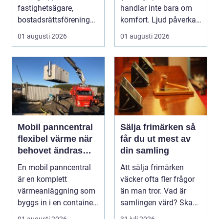
fastighetsägare,
handlar inte bara om
bostadsrättsföreningar
komfort. Ljud påverkar
och villaäg...
koncentration, stres...
01 augusti 2026
01 augusti 2026
Mobil panncentral
Sälja frimärken så
flexibel värme när
får du ut mest av
behovet ändras
din samling
snabbt
En mobil panncentral
Att sälja frimärken
är en komplett
väcker ofta fler frågor
värmeanläggning som
än man tror. Vad är
byggs in i en container
samlingen värd? Ska
eller trailer och ko...
man sälja allt p...