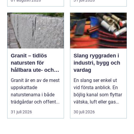
01 augusti 2026
31 juli 2026
Granit – tidlös
Slang ryggraden i
natursten för
industri, bygg och
hållbara ute- och
vardag
innemiljöer
Granit är en av de mest
En slang ser enkel ut
uppskattade
vid första anblick. En
naturstenarna i både
böjlig kanal som flyttar
trädgårdar och offent...
vätska, luft eller gas
från en...
31 juli 2026
30 juli 2026