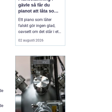
gävle så får du
pianot att låta som
det ska
Ett piano som låter
falskt gör ingen glad,
oavsett om det står i ett
vardagsrum i Gävle eller
02 augusti 2026
på en mindre scen. När
tonerna glider iväg
tappar både spelglädjen
och musiken sin skärpa.
Samtidigt är pianot ett
ganska tåligt instrument,
som med regelbu...
de
de