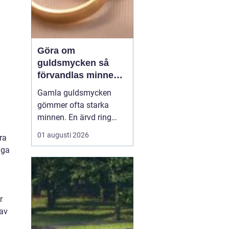
Göra om
guldsmycken så
förvandlas minnen
till nya favoriter
Gamla guldsmycken
gömmer ofta starka
minnen. En ärvd ring
som inte passar, ett
01 augusti 2026
ra
armband som gått
iga
sönder eller en vigselring
som inte längre
används. I stället för att
låta smyckena ligga
r
längst bak i
 av
smyckeskrinet kan en
guldsmed förvandla