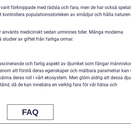
d varit förknippade med rädsla och fara, men de har också spelat
t kontrollera populationsstorleken av smådjur och hålla naturen 
r använts medicinskt sedan urminnes tider. Många moderna
studier av giftet från farliga ormar.
fascinerande och farlig aspekt av djurriket som fångar människo
enom att förstå deras egenskaper och mätbara parametrar kan 
änna deras roll i vårt ekosystem. Men glöm aldrig att dessa dju
ånd, då de kan innebära en verklig fara för vår hälsa och
FAQ