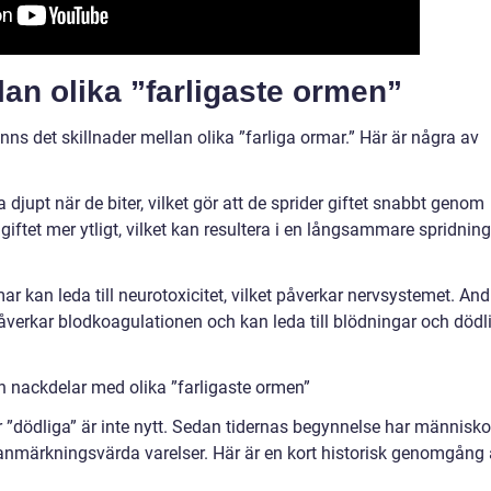
lan olika ”farligaste ormen”
s det skillnader mellan olika ”farliga ormar.” Här är några av
djupt när de biter, vilket gör att de sprider giftet snabbt genom
iftet mer ytligt, vilket kan resultera i en långsammare spridning
mar kan leda till neurotoxicitet, vilket påverkar nervsystemet. And
påverkar blodkoagulationen och kan leda till blödningar och dödl
h nackdelar med olika ”farligaste ormen”
r ”dödliga” är inte nytt. Sedan tidernas begynnelse har människo
anmärkningsvärda varelser. Här är en kort historisk genomgång