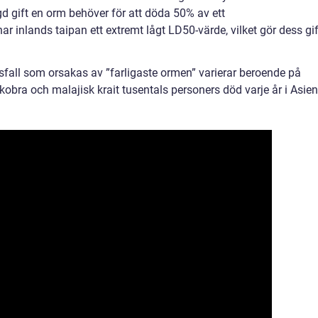
 gift en orm behöver för att döda 50% av ett
r inlands taipan ett extremt lågt LD50-värde, vilket gör dess gif
dsfall som orsakas av ”farligaste ormen” varierar beroende på
 kobra och malajisk krait tusentals personers död varje år i Asien