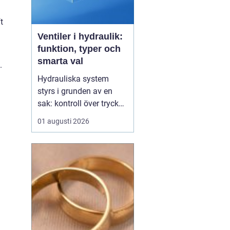
t
Ventiler i hydraulik:
funktion, typer och
smarta val
.
Hydrauliska system
styrs i grunden av en
sak: kontroll över tryck
och flöde. I centrum står
01 augusti 2026
Ventiler
, som avgör när
oljan ska flöda, åt vilket
håll och med vilket tryck.
Utan rätt ventiler blir
även den m...