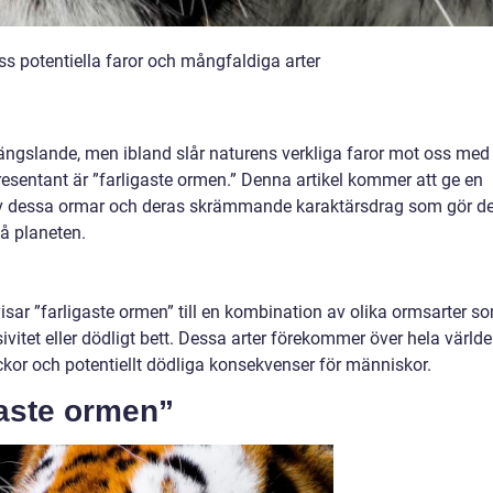
ss potentiella faror och mångfaldiga arter
fängslande, men ibland slår naturens verkliga faror mot oss med
esentant är ”farligaste ormen.” Denna artikel kommer att ge en
 av dessa ormar och deras skrämmande karaktärsdrag som gör 
på planeten.
isar ”farligaste ormen” till en kombination av olika ormsarter s
sivitet eller dödligt bett. Dessa arter förekommer över hela värld
ckor och potentiellt dödliga konsekvenser för människor.
gaste ormen”