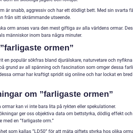
är snabb, aggressiv och har ett dödligt bett. Med sin svarta f
amn från sitt skrämmande utseende.
ska orm anses vara den mest giftiga av alla världens ormar. Des
tals människor inom bara några minuter.
 ”farligaste ormen”
vit en populär sökfras bland djurälskare, naturvetare och nyfikna
 på grund av all spänning och fascination som omger dessa farl
ssa ormar har kraftigt spridit sig online och har lockat en bred
ningar om ”farligaste ormen”
rmar kan vi inte bara lita på rykten eller spekulationer.
ningar ger oss objektiva data om bettstyrka, dödlig effekt och
e med en ”farligaste orm.”
het som kallas ”LD50” för att mäta giftets styrka hos olika orma