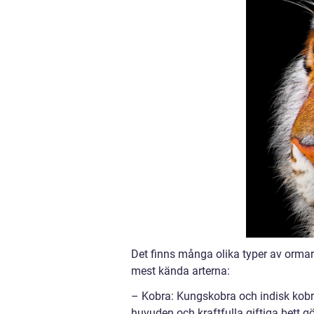
Det finns många olika typer av ormar
mest kända arterna:
– Kobra: Kungskobra och indisk kobra
huvuden och kraftfulla giftiga bett gö