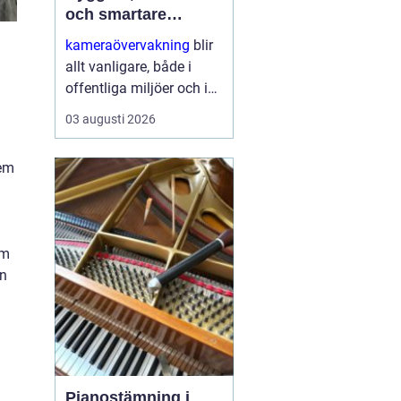
och smartare
säkerhet
kameraövervakning
blir
allt vanligare, både i
offentliga miljöer och i
privata hem. Tekniken
03 augusti 2026
utvecklas snabbt,
priserna sjunker och
dem
möjligheterna ökar.
Samtidigt växer kraven
på ...
om
en
Pianostämning i