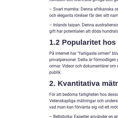
– Svart mamba: Denna afrikanska orm 
och eleganta rörelser får den sitt n
– Inlands taipan: Denna australiensi
gift har potentialen att döda hundra
1.2 Popularitet hos
På internet har ”farligaste ormen” bli
privatpersoner. Detta är förmodligen
ormar. Videor och dokumentärer om de
publik.
2. Kvantitativa mät
För att bedöma farligheten hos dessa o
Vetenskapliga mätningar och undersök
vad man kan förvänta sig vid ett möt
– Bettstyrka: Experter använder en en