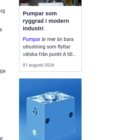
ärg
Pumpar som
ryggrad i modern
industri
s
Pumpar
är mer än bara
utrustning som flyttar
vätska från punkt A till
punkt B. I många
01 augusti 2026
fabriker är de lika viktiga
iga
som blodomloppet i...
r.