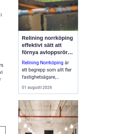
dem till nå...
i
Relining norrköping
effektivt sätt att
förnya avloppsrör
utan stambyte
Relining Norrköping
är
rs
ett begrepp som allt fler
vi
fastighetsägare,
r
bostadsrättsföreningar
01 augusti 2026
och villaägare i området
har börjat intressera sig
för. Metoden gör det
möjligt att förlänga
livslängden på gam...