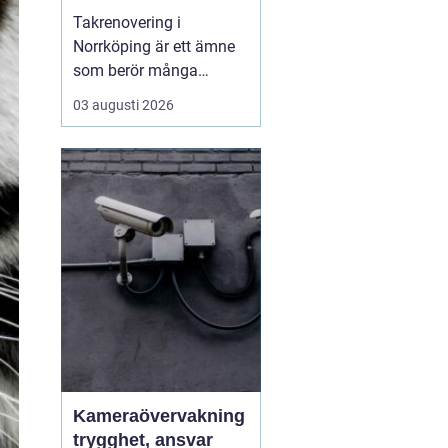
Takrenovering i
Norrköping är ett ämne
som berör många
husägare som vill
03 augusti 2026
skydda sina fastigheter
mot fukt, kyla och
onödigt höga
energikostnader. Ett
välmående tak ger
längre livslängd p&a...
Kameraövervakning
trygghet, ansvar