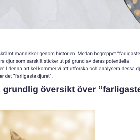
ch skrämt människor genom historien. Medan begreppet ”farligaste
gra djur som särskilt sticker ut på grund av deras potentiella
er. I denna artikel kommer vi att utforska och analysera dessa d
r det ”farligaste djuret”.
 grundlig översikt över ”farligast