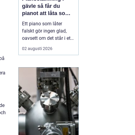
gävle så får du
pianot att låta som
det ska
Ett piano som låter
falskt gör ingen glad,
oavsett om det står i ett
vardagsrum i Gävle eller
02 augusti 2026
på en mindre scen. När
 på
tonerna glider iväg
tappar både spelglädjen
era
och musiken sin skärpa.
Samtidigt är pianot ett
ganska tåligt instrument,
som med regelbu...
 de
och