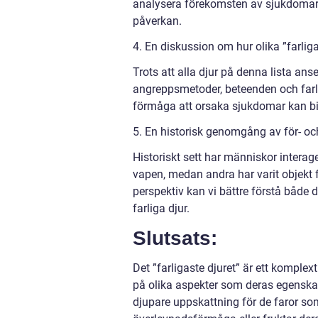
analysera förekomsten av sjukdomar s
påverkan.
4. En diskussion om hur olika ”farligas
Trots att alla djur på denna lista anse
angreppsmetoder, beteenden och farlig
förmåga att orsaka sjukdomar kan bidra
5. En historisk genomgång av för- och
Historiskt sett har människor interag
vapen, medan andra har varit objekt 
perspektiv kan vi bättre förstå både
farliga djur.
Slutsats:
Det ”farligaste djuret” är ett kompl
på olika aspekter som deras egenskape
djupare uppskattning för de faror so