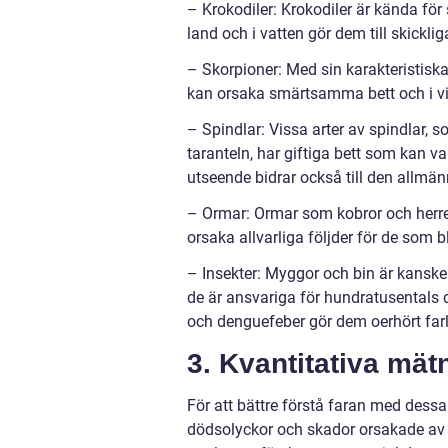
– Krokodiler: Krokodiler är kända för
land och i vatten gör dem till skicklig
– Skorpioner: Med sin karakteristisk
kan orsaka smärtsamma bett och i vis
– Spindlar: Vissa arter av spindlar
taranteln, har giftiga bett som kan v
utseende bidrar också till den allmän
– Ormar: Ormar som kobror och herrel
orsaka allvarliga följder för de som bl
– Insekter: Myggor och bin är kanske 
de är ansvariga för hundratusentals 
och denguefeber gör dem oerhört farl
3. Kvantitativa mät
För att bättre förstå faran med dessa 
dödsolyckor och skador orsakade av d