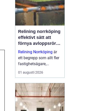
dem till nå...
Relining norrköping
effektivt sätt att
förnya avloppsrör
utan stambyte
Relining Norrköping
är
ett begrepp som allt fler
fastighetsägare,
bostadsrättsföreningar
01 augusti 2026
och villaägare i området
har börjat intressera sig
för. Metoden gör det
möjligt att förlänga
livslängden på gam...