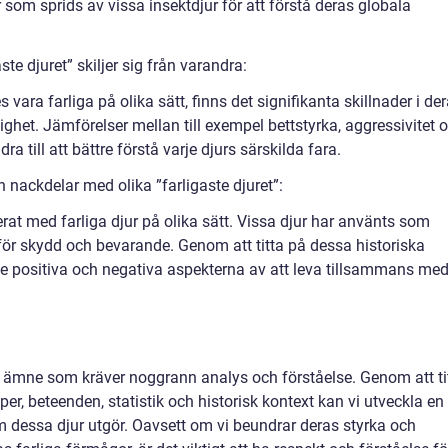
om sprids av vissa insektdjur för att förstå deras globala
te djuret” skiljer sig från varandra:
s vara farliga på olika sätt, finns det signifikanta skillnader i de
het. Jämförelser mellan till exempel bettstyrka, aggressivitet 
 till att bättre förstå varje djurs särskilda fara.
 nackdelar med olika ”farligaste djuret”:
erat med farliga djur på olika sätt. Vissa djur har använts som
för skydd och bevarande. Genom att titta på dessa historiska
 de positiva och negativa aspekterna av att leva tillsammans me
ext ämne som kräver noggrann analys och förståelse. Genom att ti
r, beteenden, statistik och historisk kontext kan vi utveckla en
m dessa djur utgör. Oavsett om vi beundrar deras styrka och