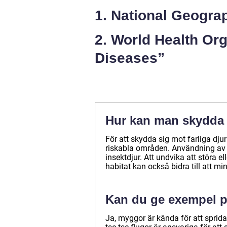
1. National Geogra
2. World Health Or
Diseases”
Hur kan man skydda s
För att skydda sig mot farliga dju
riskabla områden. Användning av 
insektdjur. Att undvika att störa e
habitat kan också bidra till att min
Kan du ge exempel p
Ja, myggor är kända för att sprid