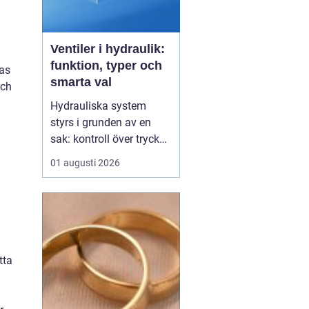
Ventiler i hydraulik:
funktion, typer och
ras
smarta val
och
Hydrauliska system
styrs i grunden av en
sak: kontroll över tryck
och flöde. I centrum står
01 augusti 2026
Ventiler
, som avgör när
d
oljan ska flöda, åt vilket
håll och med vilket tryck.
Utan rätt ventiler blir
även den m...
tta