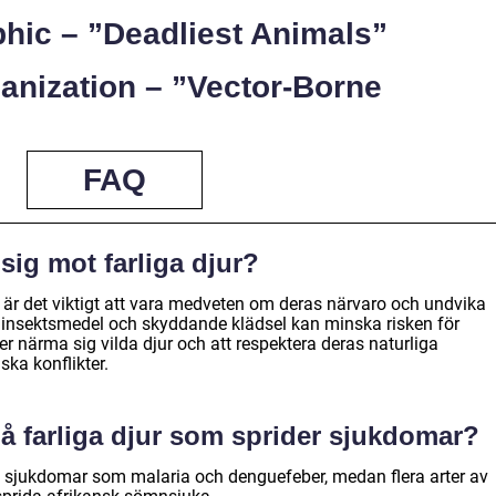
phic – ”Deadliest Animals”
ganization – ”Vector-Borne
FAQ
ig mot farliga djur?
r är det viktigt att vara medveten om deras närvaro och undvika
insektsmedel och skyddande klädsel kan minska risken för
ller närma sig vilda djur och att respektera deras naturliga
ska konflikter.
å farliga djur som sprider sjukdomar?
a sjukdomar som malaria och denguefeber, medan flera arter av