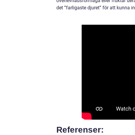
överlevnadsförmåga eller fruktar deras
det ”farligaste djuret” för att kunna 
Referenser: