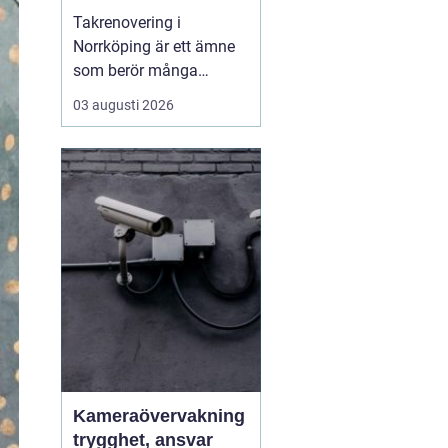
Takrenovering i
Norrköping är ett ämne
som berör många
husägare som vill
03 augusti 2026
skydda sina fastigheter
mot fukt, kyla och
onödigt höga
energikostnader. Ett
välmående tak ger
längre livslängd p&a...
Kameraövervakning
trygghet, ansvar