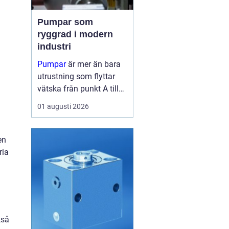
Pumpar som
ryggrad i modern
industri
Pumpar
är mer än bara
a
utrustning som flyttar
vätska från punkt A till
punkt B. I många
01 augusti 2026
fabriker är de lika viktiga
som blodomloppet i...
en
ria
kså