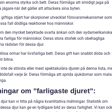
 sin enorma styrka och bett. Deras förmåga att smidigt jaga på
a jägare när det gäller att attackera sina byten.
a giftiga stjärt har skorpioner utvecklat försvarsmekanismer som
sa fall dödliga reaktioner hos människor.
, som den mycket beryktade svarta änkan och den sydamerikansk
ara farliga för människor. Deras stora storlek och obehagliga
na rädslan för dessa djur.
ösa ormar har livsfarliga bett. Deras gift kan snabbt döda och
ir bitna.
inte de största eller mest spektakulära djuren på denna lista, m
dödsfall varje år. Deras förmåga att sprida sjukdomar som mala
iga.
ningar om ”farligaste djuret”:
djur kan vi titta på några kvantitativa mätningar. Statistik om
essa djur kan ge en tydligare bild av deras farlighet. Vi kan oc