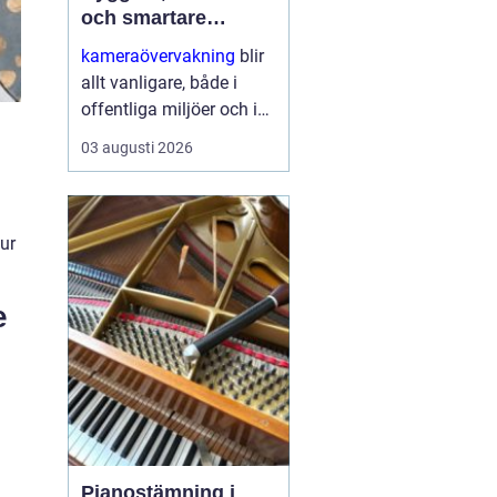
och smartare
säkerhet
kameraövervakning
blir
allt vanligare, både i
offentliga miljöer och i
privata hem. Tekniken
03 augusti 2026
utvecklas snabbt,
priserna sjunker och
möjligheterna ökar.
Samtidigt växer kraven
jur
på ...
e
Pianostämning i