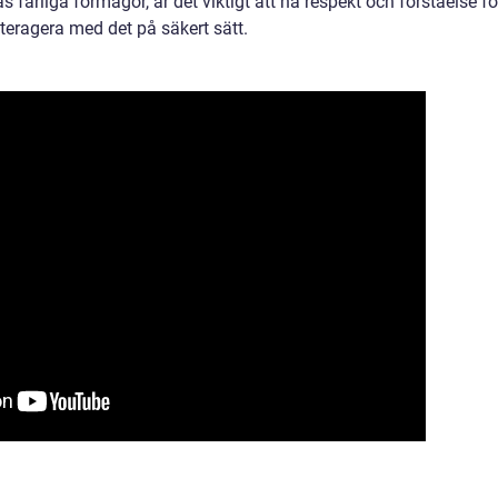
 farliga förmågor, är det viktigt att ha respekt och förståelse fö
interagera med det på säkert sätt.