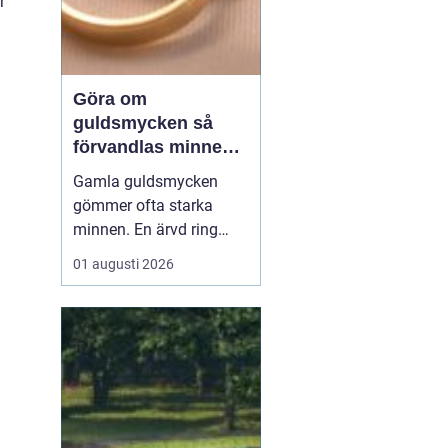
r
Göra om
guldsmycken så
förvandlas minnen
till nya favoriter
Gamla guldsmycken
gömmer ofta starka
minnen. En ärvd ring
som inte passar, ett
01 augusti 2026
armband som gått
sönder eller en vigselring
som inte längre
används. I stället för att
låta smyckena ligga
längst bak i
smyckeskrinet kan en
guldsmed förvandla