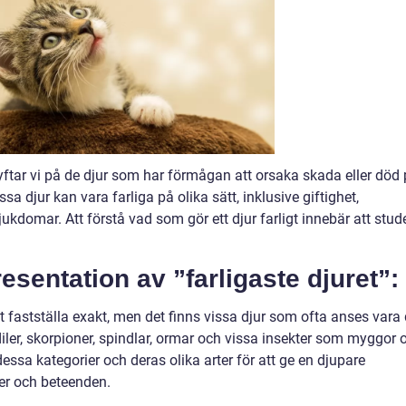
 syftar vi på de djur som har förmågan att orsaka skada eller död
 djur kan vara farliga på olika sätt, inklusive giftighet,
ukdomar. Att förstå vad som gör ett djur farligt innebär att stud
esentation av ”farligaste djuret”:
tt fastställa exakt, men det finns vissa djur som ofta anses vara
iler, skorpioner, spindlar, ormar och vissa insekter som myggor 
essa kategorier och deras olika arter för att ge en djupare
per och beteenden.