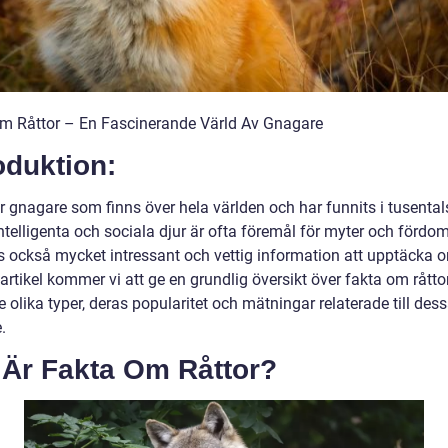
m Råttor – En Fascinerande Värld Av Gnagare
oduktion:
r gnagare som finns över hela världen och har funnits i tusentals
ntelligenta och sociala djur är ofta föremål för myter och fördo
ns också mycket intressant och vettig information att upptäcka
artikel kommer vi att ge en grundlig översikt över fakta om råttor
e olika typer, deras popularitet och mätningar relaterade till des
.
 Är Fakta Om Råttor?