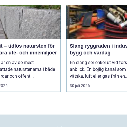
t – tidlös natursten för
Slang ryggraden i industri,
ara ute- och innemiljöer
bygg och vardag
 är en av de mest
En slang ser enkel ut vid för
attade naturstenarna i både
anblick. En böjlig kanal som 
rdar och offent...
vätska, luft eller gas från en..
 2026
30 juli 2026