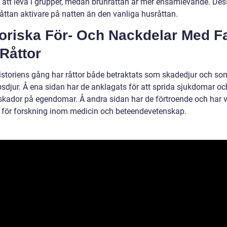
 att leva i grupper, medan brunråttan är mer ensamlevande. De
råttan aktivare på natten än den vanliga husråttan.
toriska För- Och Nackdelar Med F
Råttor
istoriens gång har råttor både betraktats som skadedjur och so
psdjur. Å ena sidan har de anklagats för att sprida sjukdomar oc
skador på egendomar. Å andra sidan har de förtroende och har v
 för forskning inom medicin och beteendevetenskap.