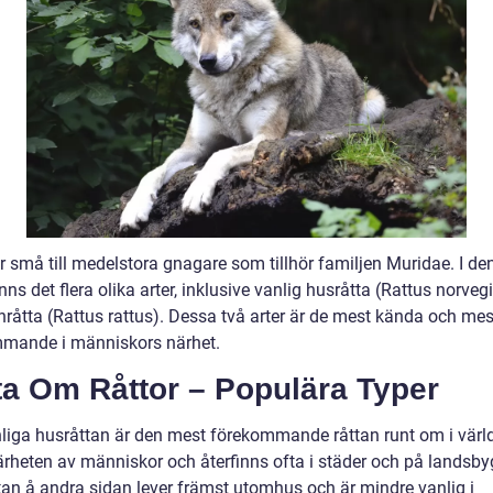
r små till medelstora gnagare som tillhör familjen Muridae. I de
inns det flera olika arter, inklusive vanlig husråtta (Rattus norveg
nråtta (Rattus rattus). Dessa två arter är de mest kända och mes
mande i människors närhet.
ta Om Råttor – Populära Typer
liga husråttan är den mest förekommande råttan runt om i värl
 närheten av människor och återfinns ofta i städer och på landsb
tan å andra sidan lever främst utomhus och är mindre vanlig i