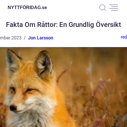
NYTTFÖRIDAG.
se
Fakta Om Råttor: En Grundlig Översikt
red
ember 2023
Jon Larsson