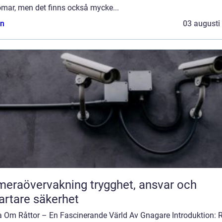
omar, men det finns också mycke...
n
03 augusti
övervakning trygghet, ansvar och
rtare säkerhet
a Om Råttor – En Fascinerande Värld Av Gnagare Introduktion: R