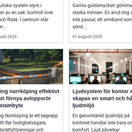
liska system styrs i
Gamla guldsmycken gömmer
n av en sak: kontroll över
starka minnen. En ärvd ring
och flöde. I centrum står
inte passar, ett armband som
r...
sönd...
usti 2026
01 augusti 2026
g norrköping effektivt
Ljudsystem för kontor så
att förnya avloppsrör
skapas en smart och hå
 stambyte
ljudmiljö
ng Norrköping är ett begrepp
En genomtänkt ljudmiljö på
lt fler fastighetsägare,
kontoret handlar inte bara o
dsrättsföreningar och
komfort. Ljud påverkar