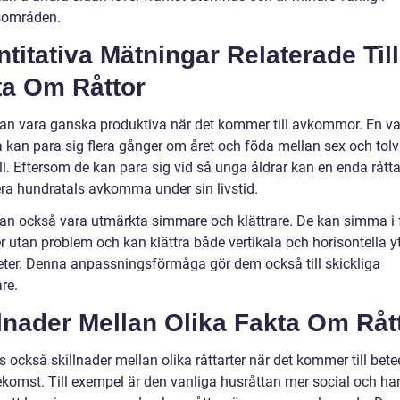
sområden.
titativa Mätningar Relaterade Till
ta Om Råttor
kan vara ganska produktiva när det kommer till avkommor. En va
a kan para sig flera gånger om året och föda mellan sex och tolv
ll. Eftersom de kan para sig vid så unga åldrar kan en enda rått
ra hundratals avkomma under sin livstid.
kan också vara utmärkta simmare och klättrare. De kan simma i f
r utan problem och kan klättra både vertikala och horisontella y
eter. Denna anpassningsförmåga gör dem också till skickliga
re.
lnader Mellan Olika Fakta Om Råt
s också skillnader mellan olika råttarter när det kommer till bet
ekomst. Till exempel är den vanliga husråttan mer social och ha