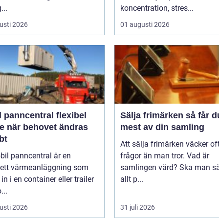
...
koncentration, stres...
usti 2026
01 augusti 2026
anncentral flexibel
Sälja frimärken så får du ut
e när behovet ändras
mest av din samling
bt
Att sälja frimärken väcker oft
il panncentral är en
frågor än man tror. Vad är
ett värmeanläggning som
samlingen värd? Ska man sä
in i en container eller trailer
allt p...
...
usti 2026
31 juli 2026