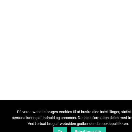
På vores website bruges cookies til at huske dine indstillinger, statist
personalisering af indhold og annoncer. Denne information deles med tre
Ved fortsat brug af websiden godkender du cookiepolitikken.
Ok
Privatlivspolitik