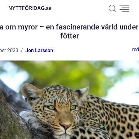
NYTTFÖRIDAG.
se
a om myror – en fascinerande värld under
fötter
red
ber 2023
Jon Larsson