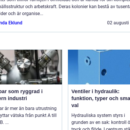
llsstruktur och arbetskraft. Deras kolonier kan bestå av tusent
ider och är organise...
da Eklund
02 augusti
ar som ryggrad i
Ventiler i hydraulik:
rn industri
funktion, typer och sma
val
r är mer än bara utrustning
yttar vätska från punkt A till
Hydrauliska system styrs i
. ...
grunden av en sak: kontroll 
tryck och flöde. I centrum stå