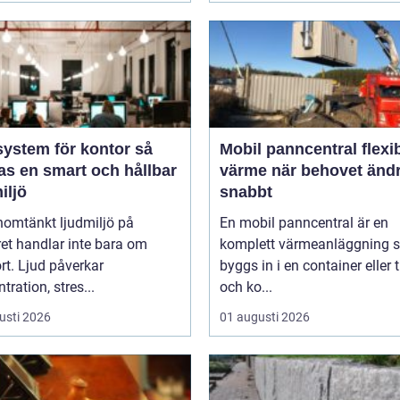
ystem för kontor så
Mobil panncentral flexibel
as en smart och hållbar
värme när behovet änd
iljö
snabbt
nomtänkt ljudmiljö på
En mobil panncentral är en
et handlar inte bara om
komplett värmeanläggning 
t. Ljud påverkar
byggs in i en container eller t
tration, stres...
och ko...
usti 2026
01 augusti 2026