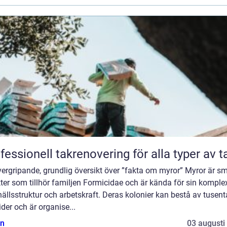
fessionell takrenovering för alla typer av t
ergripande, grundlig översikt över ”fakta om myror” Myror är s
ter som tillhör familjen Formicidae och är kända för sin komple
llsstruktur och arbetskraft. Deras kolonier kan bestå av tusent
ider och är organise...
n
03 augusti