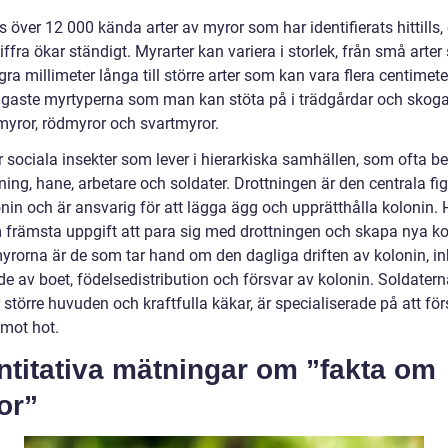
s över 12 000 kända arter av myror som har identifierats hittills,
ffra ökar ständigt. Myrarter kan variera i storlek, från små arter
ra millimeter långa till större arter som kan vara flera centimete
igaste myrtyperna som man kan stöta på i trädgårdar och skoga
myror, rödmyror och svartmyror.
 sociala insekter som lever i hierarkiska samhällen, som ofta be
ning, hane, arbetare och soldater. Drottningen är den centrala fig
nin och är ansvarig för att lägga ägg och upprätthålla kolonin.
 främsta uppgift att para sig med drottningen och skapa nya kol
yrorna är de som tar hand om den dagliga driften av kolonin, in
e av boet, födelsedistribution och försvar av kolonin. Soldater
 större huvuden och kraftfulla käkar, är specialiserade på att fö
 mot hot.
ntitativa mätningar om ”fakta om
or”