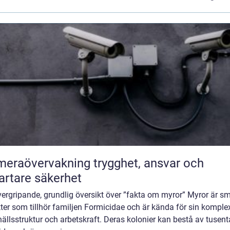
övervakning trygghet, ansvar och
rtare säkerhet
ergripande, grundlig översikt över ”fakta om myror” Myror är s
ter som tillhör familjen Formicidae och är kända för sin komple
llsstruktur och arbetskraft. Deras kolonier kan bestå av tusent