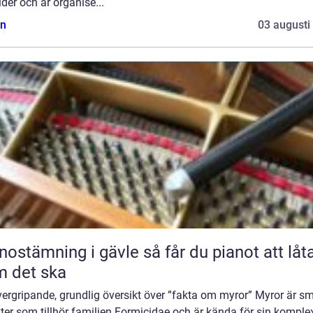
ider och är organise...
n
03 augusti
ämning i gävle så får du pianot att låta
 det ska
ergripande, grundlig översikt över ”fakta om myror” Myror är s
ter som tillhör familjen Formicidae och är kända för sin komple