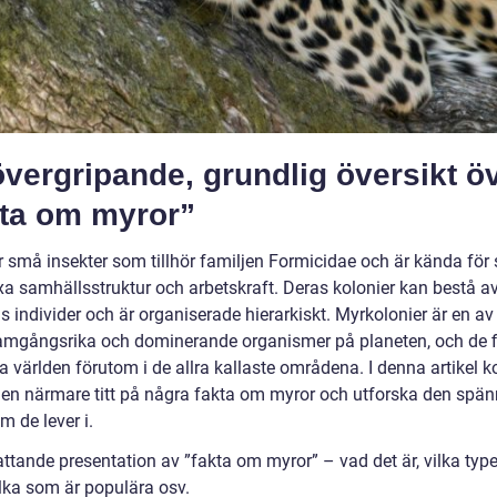
vergripande, grundlig översikt ö
kta om myror”
r små insekter som tillhör familjen Formicidae och är kända för 
a samhällsstruktur och arbetskraft. Deras kolonier kan bestå a
s individer och är organiserade hierarkiskt. Myrkolonier är en av
amgångsrika och dominerande organismer på planeten, och de f
la världen förutom i de allra kallaste områdena. I denna artikel
ta en närmare titt på några fakta om myror och utforska den spä
m de lever i.
ttande presentation av ”fakta om myror” – vad det är, vilka typ
ilka som är populära osv.