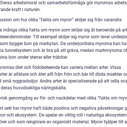
! Deras arbetsmoral och samarbetsförmåga gör myrornas arbets
ande kraft i naturen.
ussion om hur olika ”fakta om myror” skiljer sig från varandra
ns många olika fakta om myror som skiljer sig åt beroende på ar
eteendemönster. Till exempel skiljer sig myror som lever underjo
 som bygger bon på markytan. De underjordiska myrorna kan ha
a tunnelsystem och är bra på att gräva, medan markmyrorna o
ina bon under stenar eller träbitar.
rornas diet och födobeteende kan variera mellan arter. Vissa
ter är allätare och äter allt från frön och bär till döda insekter oc
 små ryggradsdjur. Andra arter är specialiserade på att odla sv
r deras huvudsakliga näringskälla.
orisk genomgång av för- och nackdelar med olika ”fakta om myr
skt sett har myror haft både positiva och negativa påverkningar 
or och ekosystem. De spelar en viktig roll i naturliga ekosyste
örer och som rengörare av organiskt material. Myror hjälper till a