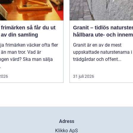
märken så får du ut
Granit – tidlös naturste
 av din samling
hållbara ute- och innem
lja frimärken väcker ofta fler
Granit är en av de mest
 än man tror. Vad är
uppskattade naturstenarna i
ngen värd? Ska man sälja
trädgårdar och offent...
.
 2026
31 juli 2026
Adress