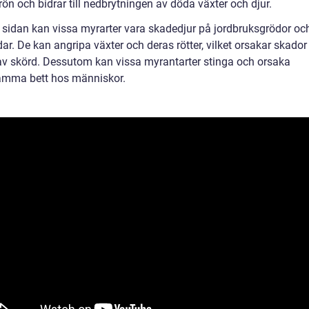
rön och bidrar till nedbrytningen av döda växter och djur.
 sidan kan vissa myrarter vara skadedjur på jordbruksgrödor oc
ar. De kan angripa växter och deras rötter, vilket orsakar skador
 av skörd. Dessutom kan vissa myrantarter stinga och orsaka
mma bett hos människor.