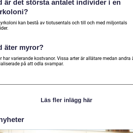
 är det största antalet individer i en
rkoloni?
yrkoloni kan bestå av tiotusentals och till och med miljontals
ider.
d äter myror?
r har varierande kostvanor. Vissa arter är allätare medan andra 
ialiserade på att odla svampar.
Läs fler inlägg här
 nyheter