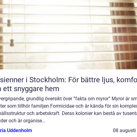
sienner i Stockholm: För bättre ljus, komfo
 ett snyggare hem
ergripande, grundlig översikt över ”fakta om myror” Myror är s
ter som tillhör familjen Formicidae och är kända för sin komple
llsstruktur och arbetskraft. Deras kolonier kan bestå av tusent
ider och är organise...
oria Uddenholm
08 augusti