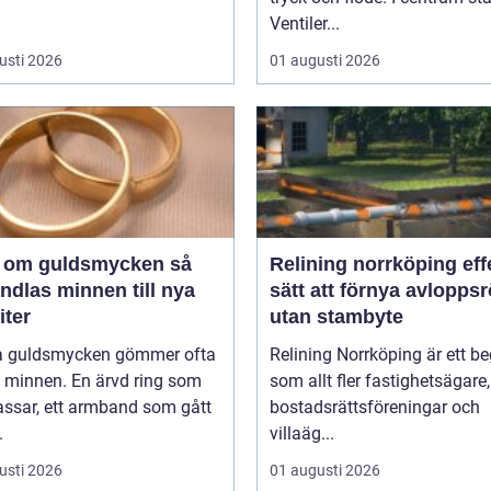
Ventiler...
usti 2026
01 augusti 2026
 om guldsmycken så
Relining norrköping effektivt
ndlas minnen till nya
sätt att förnya avloppsr
iter
utan stambyte
 guldsmycken gömmer ofta
Relining Norrköping är ett b
a minnen. En ärvd ring som
som allt fler fastighetsägare,
assar, ett armband som gått
bostadsrättsföreningar och
.
villaäg...
usti 2026
01 augusti 2026