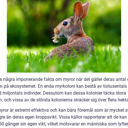
ns några imponerande fakta om myror när det gäller deras antal
n på ekosystemet. En enda myrkoloni kan bestå av tiotusentals o
 miljontals individer. Dessutom kan dessa kolonier täcka stora
 och vissa av de största kolonierna sträcker sig över flera hekta
yror är extremt effektiva och kan bära föremål som är mycket s
re än deras egen kroppsvikt. Vissa källor rapporterar att de kan
 50 gånger sin egen vikt, vilket motsvarar en människa som lyfte