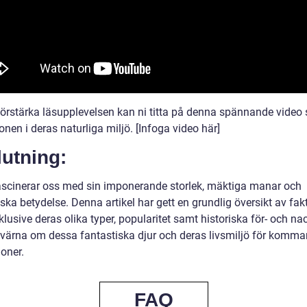
 förstärka läsupplevelsen kan ni titta på denna spännande video
jonen i deras naturliga miljö. [Infoga video här]
utning:
ascinerar oss med sin imponerande storlek, mäktiga manar och
ska betydelse. Denna artikel har gett en grundlig översikt av fa
nklusive deras olika typer, popularitet samt historiska för- och na
 värna om dessa fantastiska djur och deras livsmiljö för komm
oner.
FAQ