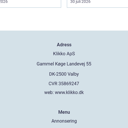
 2026
30 juli 2026
Adress
web:
www.klikko.dk
Menu
Annonsering