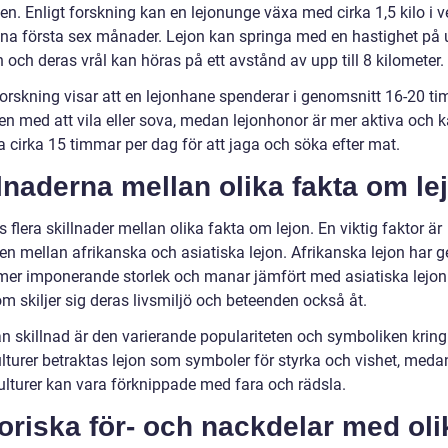
en. Enligt forskning kan en lejonunge växa med cirka 1,5 kilo i 
ina första sex månader. Lejon kan springa med en hastighet på u
och deras vrål kan höras på ett avstånd av upp till 8 kilometer.
forskning visar att en lejonhane spenderar i genomsnitt 16-20 t
n med att vila eller sova, medan lejonhonor är mer aktiva och 
ga cirka 15 timmar per dag för att jaga och söka efter mat.
lnaderna mellan olika fakta om le
s flera skillnader mellan olika fakta om lejon. En viktig faktor är
en mellan afrikanska och asiatiska lejon. Afrikanska lejon har ge
 mer imponerande storlek och manar jämfört med asiatiska lejon
m skiljer sig deras livsmiljö och beteenden också åt.
 skillnad är den varierande populariteten och symboliken kring l
lturer betraktas lejon som symboler för styrka och vishet, medan
ulturer kan vara förknippade med fara och rädsla.
oriska för- och nackdelar med oli