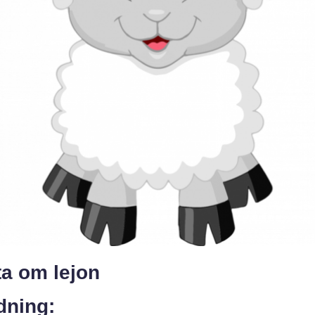
ta om lejon
dning: