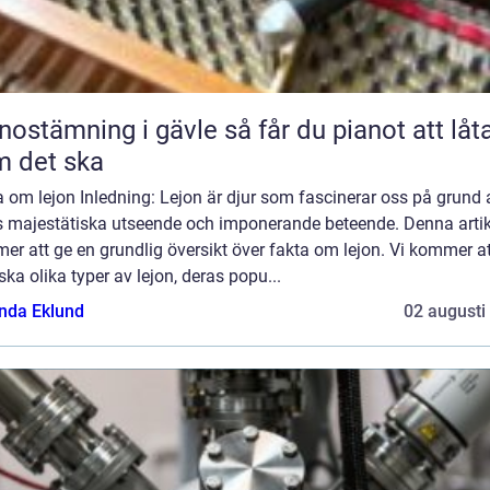
ämning i gävle så får du pianot att låta
 det ska
 om lejon Inledning: Lejon är djur som fascinerar oss på grund 
s majestätiska utseende och imponerande beteende. Denna artik
r att ge en grundlig översikt över fakta om lejon. Vi kommer at
ska olika typer av lejon, deras popu...
da Eklund
02 augusti