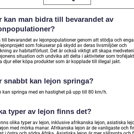
 kan man bidra till bevarandet av
jonpopulationer?
a till bevarandet av lejonpopulationer genom att stödja och eng
 lejonprojekt som fokuserar på skydd av deras livsmiljöer och
kning av habitatförlust. Det är också viktigt att skapa medveten
jonens situation och undvika att delta i aktiviteter som troféjak
 djur eller köpa produkter som är kopplade till illegal jakt.
r snabbt kan lejon springa?
n kan springa med en hastighet på upp till 80 km/h.
ka typer av lejon finns det?
inns olika typer av lejon, inklusive afrikanska lejon, asiatiska lej
lejon med mörka manar. Afrikanska lejon är de vanligaste och fi
t i östra och södra Afrika. Asiatiska lejon är mer sällsynta och 