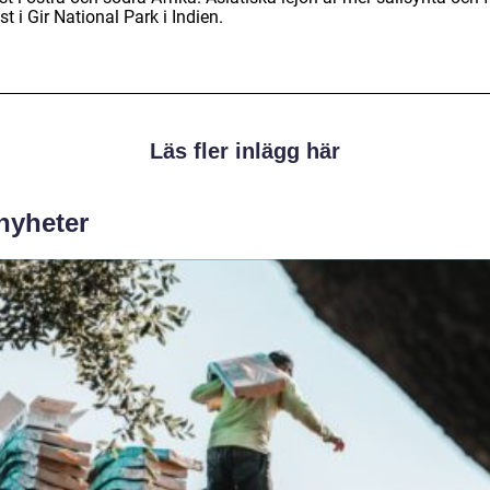
t i Gir National Park i Indien.
Läs fler inlägg här
 nyheter