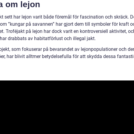
a om lejon
kt sett har lejon varit både föremål för fascination och skräck. 
som ”kungar på savannen” har gjort dem till symboler för kraft o
et. Troféjakt på lejon har dock varit en kontroversiell aktivitet, oc
har drabbats av habitatförlust och illegal jakt.
ojekt, som fokuserar på bevarandet av lejonpopulationer och de
öer, har blivit alltmer betydelsefulla för att skydda dessa fantast