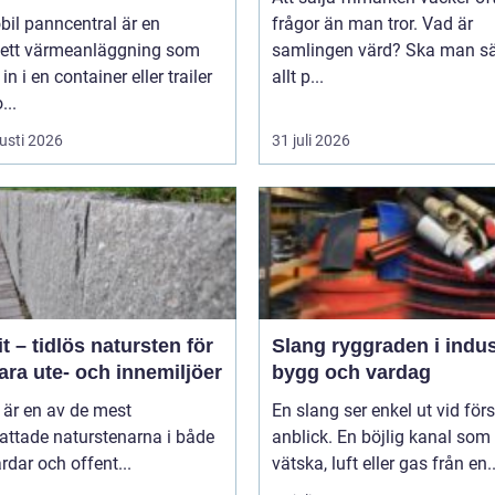
il panncentral är en
frågor än man tror. Vad är
ett värmeanläggning som
samlingen värd? Ska man sä
in i en container eller trailer
allt p...
...
usti 2026
31 juli 2026
t – tidlös natursten för
Slang ryggraden i industri,
ara ute- och innemiljöer
bygg och vardag
 är en av de mest
En slang ser enkel ut vid för
attade naturstenarna i både
anblick. En böjlig kanal som 
rdar och offent...
vätska, luft eller gas från en..