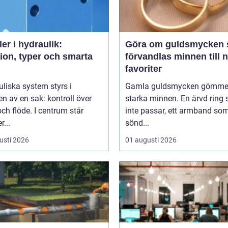
ler i hydraulik:
Göra om guldsmycken så
ion, typer och smarta
förvandlas minnen till 
favoriter
liska system styrs i
Gamla guldsmycken gömmer
n av en sak: kontroll över
starka minnen. En ärvd ring
och flöde. I centrum står
inte passar, ett armband som
r...
sönd...
usti 2026
01 augusti 2026