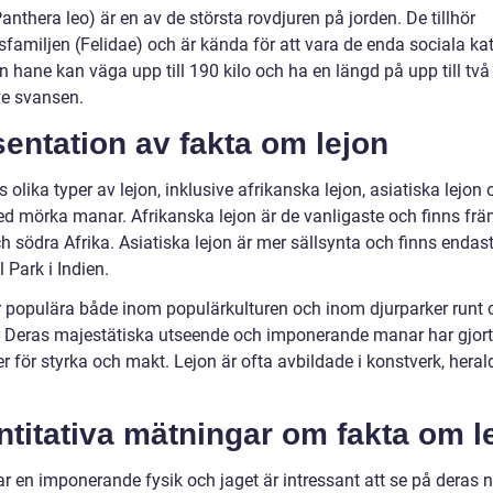
anthera leo) är en av de största rovdjuren på jorden. De tillhör
sfamiljen (Felidae) och är kända för att vara de enda sociala kat
 hane kan väga upp till 190 kilo och ha en längd på upp till två
ve svansen.
entation av fakta om lejon
s olika typer av lejon, inklusive afrikanska lejon, asiatiska lejon
ed mörka manar. Afrikanska lejon är de vanligaste och finns frä
h södra Afrika. Asiatiska lejon är mer sällsynta och finns endast 
 Park i Indien.
r populära både inom populärkulturen och inom djurparker runt 
. Deras majestätiska utseende och imponerande manar har gjort 
 för styrka och makt. Lejon är ofta avbildade i konstverk, herald
titativa mätningar om fakta om l
r en imponerande fysik och jaget är intressant att se på deras n