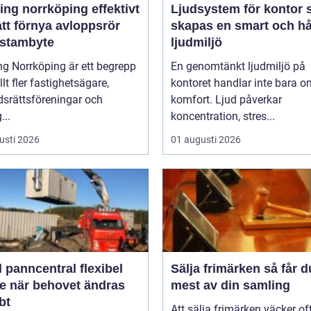
g norrköping effektivt
Ljudsystem för kontor så
att förnya avloppsrör
skapas en smart och hå
 stambyte
ljudmiljö
ng Norrköping är ett begrepp
En genomtänkt ljudmiljö på
lt fler fastighetsägare,
kontoret handlar inte bara o
dsrättsföreningar och
komfort. Ljud påverkar
...
koncentration, stres...
usti 2026
01 augusti 2026
anncentral flexibel
Sälja frimärken så får du ut
e när behovet ändras
mest av din samling
bt
Att sälja frimärken väcker oft