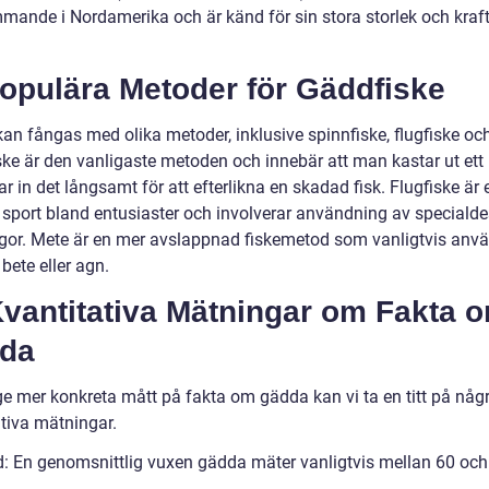
mande i Nordamerika och är känd för sin stora storlek och kraf
Populära Metoder för Gäddfiske
an fångas med olika metoder, inklusive spinnfiske, flugfiske oc
ske är den vanligaste metoden och innebär att man kastar ut ett
r in det långsamt för att efterlikna en skadad fisk. Flugfiske är 
 sport bland entusiaster och involverar användning av speciald
gor. Mete är en mer avslappnad fiskemetod som vanligtvis anv
 bete eller agn.
 Kvantitativa Mätningar om Fakta 
da
 ge mer konkreta mått på fakta om gädda kan vi ta en titt på någ
ativa mätningar.
: En genomsnittlig vuxen gädda mäter vanligtvis mellan 60 oc