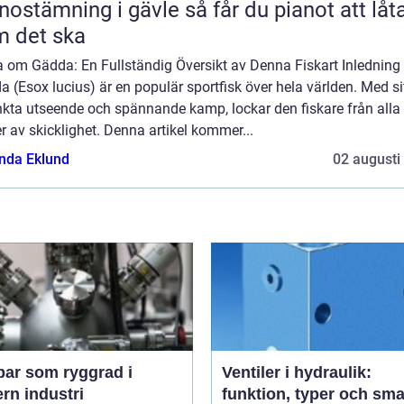
ämning i gävle så får du pianot att låta
 det ska
a om Gädda: En Fullständig Översikt av Denna Fiskart Inledning
 (Esox lucius) är en populär sportfisk över hela världen. Med si
nkta utseende och spännande kamp, lockar den fiskare från alla
r av skicklighet. Denna artikel kommer...
da Eklund
02 augusti
ar som ryggrad i
Ventiler i hydraulik:
rn industri
funktion, typer och sma