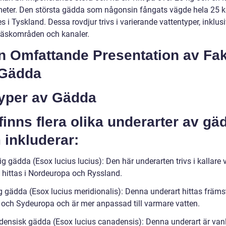
meter. Den största gädda som någonsin fångats vägde hela 25 
 i Tyskland. Dessa rovdjur trivs i varierande vattentyper, inklusi
 träskområden och kanaler.
En Omfattande Presentation av Fa
Gädda
Typer av Gädda
finns flera olika underarter av gä
 inkluderar:
ig gädda (Esox lucius lucius): Den här underarten trivs i kallare 
 hittas i Nordeuropa och Ryssland.
g gädda (Esox lucius meridionalis): Denna underart hittas främst
- och Sydeuropa och är mer anpassad till varmare vatten.
densisk gädda (Esox lucius canadensis): Denna underart är vanl