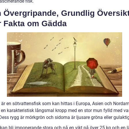
ascinerande fisk.
n Övergripande, Grundlig Översik
r Fakta om Gädda
är en sötvattensfisk som kan hittas i Europa, Asien och Nordam
 en karakteristisk långsmal kropp med en stor mun fylld med v
Dess rygg är mörkgrön och sidorna är ljusare gröna eller gulakti
kan bli imponerande stora och nå en vikt på över 25 kg och en 