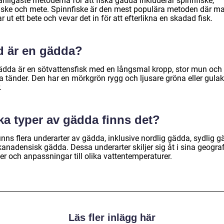
anligaste metoderna för att fiska gädda inkluderar spinnfiske,
fiske och mete. Spinnfiske är den mest populära metoden där m
r ut ett bete och vevar det in för att efterlikna en skadad fisk.
d är en gädda?
ädda är en sötvattensfisk med en långsmal kropp, stor mun och
a tänder. Den har en mörkgrön rygg och ljusare gröna eller gulak
.
ka typer av gädda finns det?
inns flera underarter av gädda, inklusive nordlig gädda, sydlig 
kanadensisk gädda. Dessa underarter skiljer sig åt i sina geogra
er och anpassningar till olika vattentemperaturer.
Läs fler inlägg här