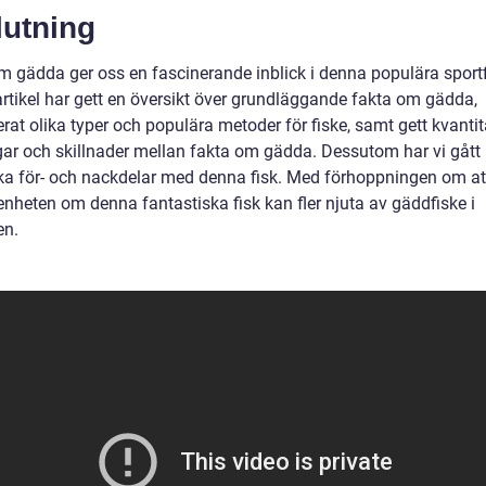
lutning
m gädda ger oss en fascinerande inblick i denna populära sportf
rtikel har gett en översikt över grundläggande fakta om gädda,
rat olika typer och populära metoder för fiske, samt gett kvantit
ar och skillnader mellan fakta om gädda. Dessutom har vi gåt
ska för- och nackdelar med denna fisk. Med förhoppningen om at
nheten om denna fantastiska fisk kan fler njuta av gäddfiske i
en.