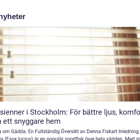
 nyheter
sienner i Stockholm: För bättre ljus, komfo
 ett snyggare hem
a om Gädda: En Fullständig Översikt av Denna Fiskart Inledning
 (Esox lucius) är en populär sportfisk över hela världen. Med si