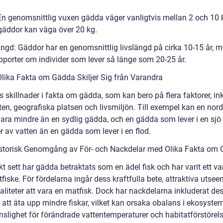
 En genomsnittlig vuxen gädda väger vanligtvis mellan 2 och 10
 gäddor kan väga över 20 kg.
ängd: Gäddor har en genomsnittlig livslängd på cirka 10-15 år, m
apporter om individer som lever så länge som 20-25 år.
 Olika Fakta om Gädda Skiljer Sig från Varandra
s skillnader i fakta om gädda, som kan bero på flera faktorer, in
en, geografiska platsen och livsmiljön. Till exempel kan en nord
ara mindre än en sydlig gädda, och en gädda som lever i en sjö
r av vatten än en gädda som lever i en flod.
istorisk Genomgång av För- och Nackdelar med Olika Fakta om
kt sett har gädda betraktats som en ädel fisk och har varit ett va
tfiske. För fördelarna ingår dess kraftfulla bete, attraktiva utse
aliteter att vara en matfisk. Dock har nackdelarna inkluderat de
att äta upp mindre fiskar, vilket kan orsaka obalans i ekosystem
nslighet för förändrade vattentemperaturer och habitatförstörels