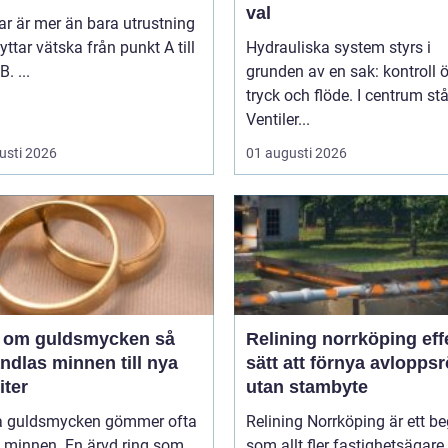
val
r är mer än bara utrustning
yttar vätska från punkt A till
Hydrauliska system styrs i
. ...
grunden av en sak: kontroll 
tryck och flöde. I centrum stå
Ventiler...
usti 2026
01 augusti 2026
 om guldsmycken så
Relining norrköping effektivt
ndlas minnen till nya
sätt att förnya avloppsr
iter
utan stambyte
 guldsmycken gömmer ofta
Relining Norrköping är ett b
a minnen. En ärvd ring som
som allt fler fastighetsägare,