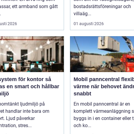
assar, ett armband som gått
bostadsrättsföreningar och
.
villaäg...
usti 2026
01 augusti 2026
ystem för kontor så
Mobil panncentral flexibel
as en smart och hållbar
värme när behovet änd
iljö
snabbt
nomtänkt ljudmiljö på
En mobil panncentral är en
et handlar inte bara om
komplett värmeanläggning 
t. Ljud påverkar
byggs in i en container eller t
tration, stres...
och ko...