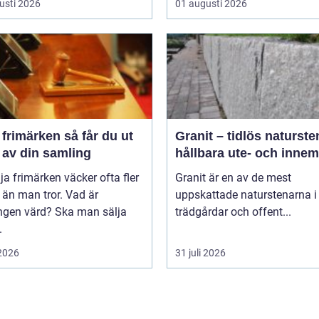
usti 2026
01 augusti 2026
märken så får du ut
Granit – tidlös naturste
 av din samling
hållbara ute- och innem
lja frimärken väcker ofta fler
Granit är en av de mest
 än man tror. Vad är
uppskattade naturstenarna i
ngen värd? Ska man sälja
trädgårdar och offent...
.
 2026
31 juli 2026