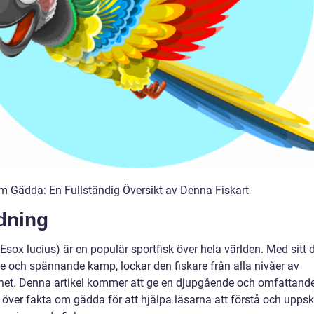
m Gädda: En Fullständig Översikt av Denna Fiskart
dning
sox lucius) är en populär sportfisk över hela världen. Med sitt d
e och spännande kamp, lockar den fiskare från alla nivåer av
ghet. Denna artikel kommer att ge en djupgående och omfattand
 över fakta om gädda för att hjälpa läsarna att förstå och uppsk