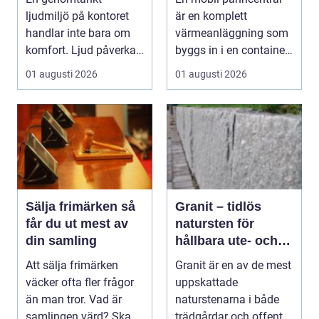
ljudmiljö på kontoret
är en komplett
handlar inte bara om
värmeanläggning som
komfort. Ljud påverkar
byggs in i en container
koncentration, stres...
eller trailer och ko...
01 augusti 2026
01 augusti 2026
Sälja frimärken så
Granit – tidlös
får du ut mest av
natursten för
din samling
hållbara ute- och
innemiljöer
Att sälja frimärken
Granit är en av de mest
väcker ofta fler frågor
uppskattade
än man tror. Vad är
naturstenarna i både
samlingen värd? Ska
trädgårdar och offent...