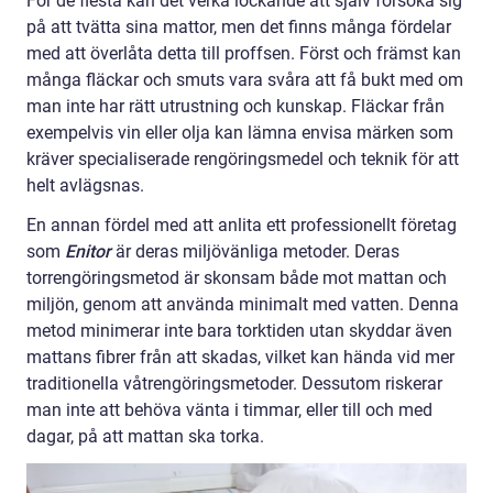
För de flesta kan det verka lockande att själv försöka sig
på att tvätta sina mattor, men det finns många fördelar
med att överlåta detta till proffsen. Först och främst kan
många fläckar och smuts vara svåra att få bukt med om
man inte har rätt utrustning och kunskap. Fläckar från
exempelvis vin eller olja kan lämna envisa märken som
kräver specialiserade rengöringsmedel och teknik för att
helt avlägsnas.
En annan fördel med att anlita ett professionellt företag
som
Enitor
är deras miljövänliga metoder. Deras
torrengöringsmetod är skonsam både mot mattan och
miljön, genom att använda minimalt med vatten. Denna
metod minimerar inte bara torktiden utan skyddar även
mattans fibrer från att skadas, vilket kan hända vid mer
traditionella våtrengöringsmetoder. Dessutom riskerar
man inte att behöva vänta i timmar, eller till och med
dagar, på att mattan ska torka.