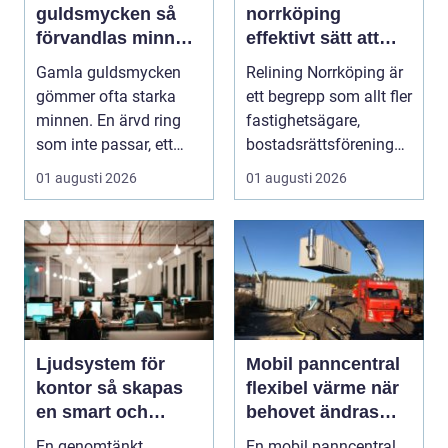
guldsmycken så
norrköping
förvandlas minnen
effektivt sätt att
till nya favoriter
förnya avloppsrör
Gamla guldsmycken
Relining Norrköping är
utan stambyte
gömmer ofta starka
ett begrepp som allt fler
minnen. En ärvd ring
fastighetsägare,
som inte passar, ett
bostadsrättsföreningar
armband som gått
och villaäg...
01 augusti 2026
01 augusti 2026
sönd...
Ljudsystem för
Mobil panncentral
kontor så skapas
flexibel värme när
en smart och
behovet ändras
hållbar ljudmiljö
snabbt
En genomtänkt
En mobil panncentral