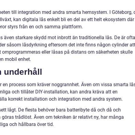
gheten till integration med andra smarta hemsystem. I Göteborg, 
lväxt, kan digitala lås enkelt bli en del av ett helt ekosystem där
ror styrs från en och samma plattform.
s även starkare skydd mot inbrott än traditionella lås. De är oft
r såsom låsdyrkning eftersom det inte finns någon cylinder at
 omprogrammeras eller låsas på distans om säkerheten skulle
 en mobil enhet.
 underhåll
g är en process som kräver noggrannhet. Även om vissa smarta lå
iga och tillåter DIY-installation, kan andra kräva att en
tälla korrekt installation och integration med andra system.
 sett lågt. De flesta behöver bara batteribyte då och då och
öras trådlöst. Även om tekniken är relativt ny, har många
liga och hållbara över tid.