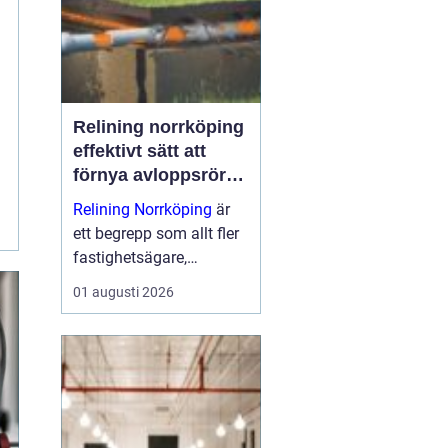
dem till nå...
Relining norrköping
effektivt sätt att
förnya avloppsrör
utan stambyte
Relining Norrköping
är
ett begrepp som allt fler
fastighetsägare,
bostadsrättsföreningar
01 augusti 2026
och villaägare i området
har börjat intressera sig
för. Metoden gör det
möjligt att förlänga
livslängden på gam...