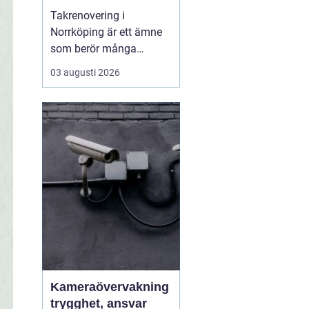
Takrenovering i
Norrköping är ett ämne
som berör många
husägare som vill
03 augusti 2026
skydda sina fastigheter
mot fukt, kyla och
onödigt höga
energikostnader. Ett
välmående tak ger
längre livslängd p&a...
Kameraövervakning
trygghet, ansvar