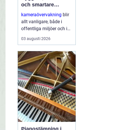
och smartare
säkerhet
kameraövervakning
blir
allt vanligare, både i
offentliga miljöer och i
privata hem. Tekniken
03 augusti 2026
utvecklas snabbt,
priserna sjunker och
möjligheterna ökar.
Samtidigt växer kraven
på ...
Pianostämning i