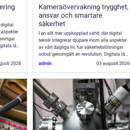
ering
Kameraövervakning trygghet,
ansvar och smartare
säkerhet
digital
a aspekter
I en allt mer uppkopplad värld, där digital
ösningar
teknik integrerar djupare inom alla aspekter
gitala lås
av vårt dagliga liv, har säkerhetslösningar
också genomgått en revolution. Digitala lås
har på relativt kort ti...
gusti 2026
admin
03 augusti 2026