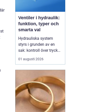
där
Ventiler i hydraulik:
funktion, typer och
smarta val
ast
t
Hydrauliska system
styrs i grunden av en
sak: kontroll över tryck
och flöde. I centrum står
01 augusti 2026
Ventiler
, som avgör när
oljan ska flöda, åt vilket
s
håll och med vilket tryck.
Utan rätt ventiler blir
även den m...