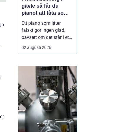
gävle så får du
pianot att låta som
det ska
Ett piano som låter
iga
falskt gör ingen glad,
oavsett om det står i ett
vardagsrum i Gävle eller
r
02 augusti 2026
på en mindre scen. När
tonerna glider iväg
tappar både spelglädjen
och musiken sin skärpa.
a
Samtidigt är pianot ett
ganska tåligt instrument,
som med regelbu...
er