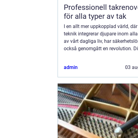
Professionell takrenov
för alla typer av tak
I en allt mer uppkopplad värld, där 
teknik integrerar djupare inom all
av vårt dagliga liv, har säkerhetsl
också genomgått en revolution. Di
har på relativt kort ti...
admin
03 au