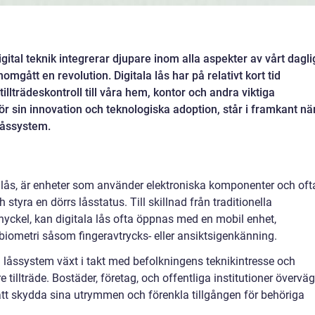
igital teknik integrerar djupare inom alla aspekter av vårt dagl
omgått en revolution. Digitala lås har på relativt kort tid
illträdeskontroll till våra hem, kontor och andra viktiga
r sin innovation och teknologiska adoption, står i framkant nä
 låssystem.
 lås, är enheter som använder elektroniska komponenter och oft
ch styra en dörrs låsstatus. Till skillnad från traditionella
nyckel, kan digitala lås ofta öppnas med en mobil enhet,
d biometri såsom fingeravtrycks- eller ansiktsigenkänning.
a låssystem växt i takt med befolkningens teknikintresse och
tillträde. Bostäder, företag, och offentliga institutioner överväg
tt skydda sina utrymmen och förenkla tillgången för behöriga