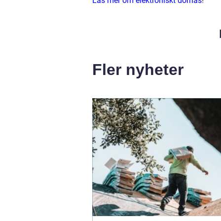
Läs mer om elektroniskt dörrlås
!
Fler nyheter