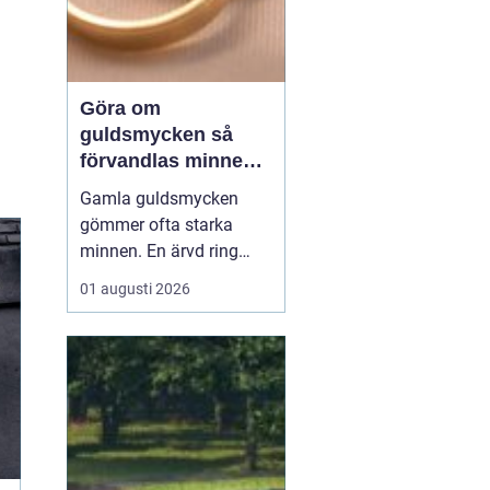
Göra om
guldsmycken så
förvandlas minnen
till nya favoriter
Gamla guldsmycken
gömmer ofta starka
minnen. En ärvd ring
som inte passar, ett
01 augusti 2026
armband som gått
sönder eller en vigselring
som inte längre
används. I stället för att
låta smyckena ligga
längst bak i
smyckeskrinet kan en
guldsmed förvandla