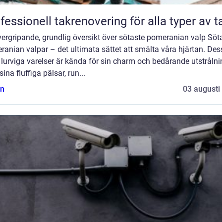
fessionell takrenovering för alla typer av t
ergripande, grundlig översikt över sötaste pomeranian valp Söt
anian valpar – det ultimata sättet att smälta våra hjärtan. Des
lurviga varelser är kända för sin charm och bedårande utstrålni
ina fluffiga pälsar, run...
n
03 augusti