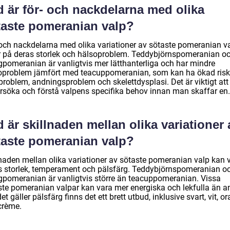
d är för- och nackdelarna med olika
taste pomeranian valp?
 och nackdelarna med olika variationer av sötaste pomeranian v
r på deras storlek och hälsoproblem. Teddybjörnspomeranian o
gpomeranian är vanligtvis mer lätthanterliga och har mindre
oproblem jämfört med teacuppomeranian, som kan ha ökad risk
problem, andningsproblem och skelettdysplasi. Det är viktigt att
rsöka och förstå valpens specifika behov innan man skaffar en.
 är skillnaden mellan olika variationer 
taste pomeranian valp?
lnaden mellan olika variationer av sötaste pomeranian valp kan 
s storlek, temperament och pälsfärg. Teddybjörnspomeranian o
gpomeranian är vanligtvis större än teacuppomeranian. Vissa
ste pomeranian valpar kan vara mer energiska och lekfulla än a
et gäller pälsfärg finns det ett brett utbud, inklusive svart, vit, o
crème.