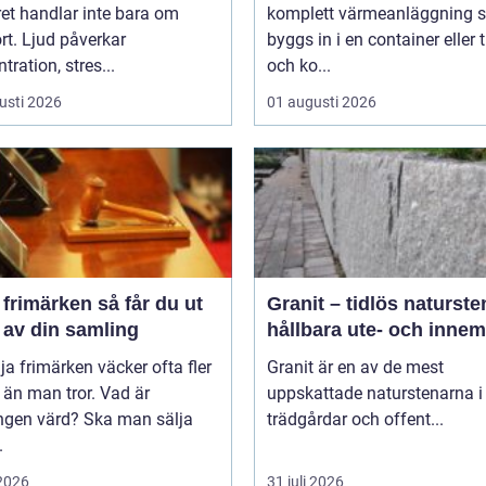
et handlar inte bara om
komplett värmeanläggning 
t. Ljud påverkar
byggs in i en container eller t
tration, stres...
och ko...
usti 2026
01 augusti 2026
märken så får du ut
Granit – tidlös naturste
 av din samling
hållbara ute- och innem
lja frimärken väcker ofta fler
Granit är en av de mest
 än man tror. Vad är
uppskattade naturstenarna i
ngen värd? Ska man sälja
trädgårdar och offent...
.
 2026
31 juli 2026