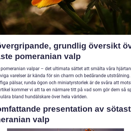
vergripande, grundlig översikt ö
aste pomeranian valp
 pomeranian valpar – det ultimata sättet att smälta våra hjärta
rviga varelser är kända för sin charm och bedårande utstrålning
ffiga pälsar, runda ögon och miniatyrstorlek är de svåra att motst
rtikel kommer vi att ta en närmare titt på vad som gör dem så sp
ulära bland hundälskare över hela världen.
omfattande presentation av sötas
eranian valp