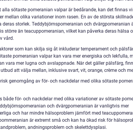
tt alla sötaste pomeranian valpar är bedårande, kan det finnas v
er mellan olika variationer inom rasen. En av de största skillnad
a deras storlek. Teddybjörnspomeranian och dvärgpomeranian 
vis större än teacuppomeranian, vilket kan påverka deras hälsa 
v vård.
aktorer som kan skilja sig åt inkluderar temperament och pälsfä
ötaste pomeranian valpar kan vara mer energiska och lekfulla,
an vara mer lugna och avslappnade. När det gäller pälsfärg, finn
t utbud att välja mellan, inklusive svart, vit, orange, crème och me
orisk genomgång av för- och nackdelar med olika sötaste pomer
ns både för- och nackdelar med olika variationer av sötaste pom
eddybjörnspomeranian och dvärgpomeranian är vanligtvis mer
terliga och har mindre hälsoproblem jämfört med teacuppomera
ommeranian är extremt små och kan ha ökad risk för hälsopro
andproblem, andningsproblem och skelettdysplasi.