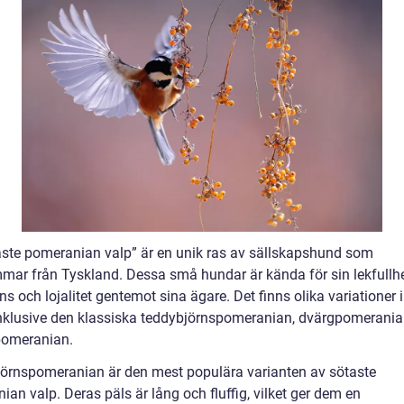
aste pomeranian valp” är en unik ras av sällskapshund som
mar från Tyskland. Dessa små hundar är kända för sin lekfullhe
ens och lojalitet gentemot sina ägare. Det finns olika variationer
inklusive den klassiska teddybjörnspomeranian, dvärgpomerani
pomeranian.
örnspomeranian är den mest populära varianten av sötaste
an valp. Deras päls är lång och fluffig, vilket ger dem en