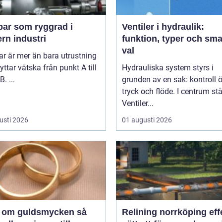
ar som ryggrad i
Ventiler i hydraulik:
rn industri
funktion, typer och sma
val
r är mer än bara utrustning
yttar vätska från punkt A till
Hydrauliska system styrs i
. ...
grunden av en sak: kontroll 
tryck och flöde. I centrum stå
Ventiler...
usti 2026
01 augusti 2026
 om guldsmycken så
Relining norrköping effektivt