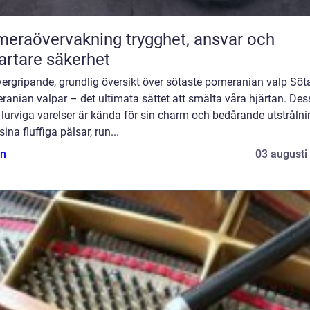
övervakning trygghet, ansvar och
rtare säkerhet
ergripande, grundlig översikt över sötaste pomeranian valp Söt
anian valpar – det ultimata sättet att smälta våra hjärtan. Des
lurviga varelser är kända för sin charm och bedårande utstrålni
ina fluffiga pälsar, run...
n
03 augusti