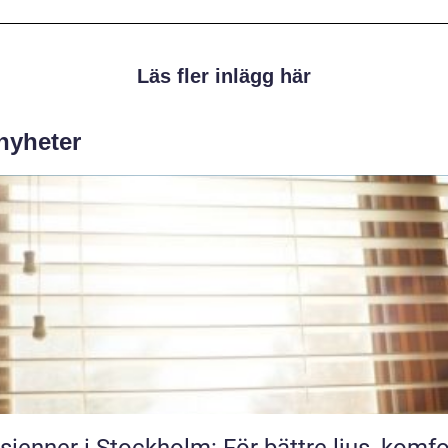
Läs fler inlägg här
 nyheter
sienner i Stockholm: För bättre ljus, komfo