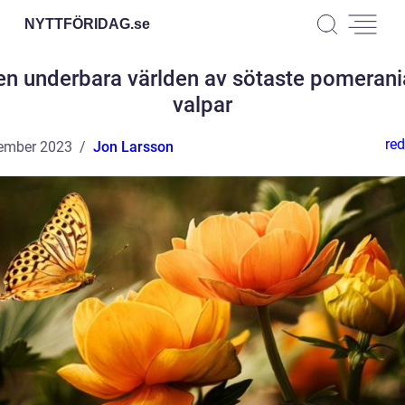
NYTTFÖRIDAG.
se
en underbara världen av sötaste pomerani
valpar
red
ember 2023
Jon Larsson