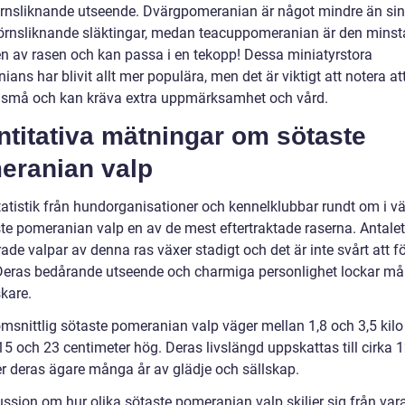
örnsliknande utseende. Dvärgpomeranian är något mindre än si
örnsliknande släktingar, medan teacuppomeranian är den minst
en av rasen och kan passa i en tekopp! Dessa miniatyrstora
ans har blivit allt mer populära, men det är viktigt att notera at
 små och kan kräva extra uppmärksamhet och vård.
titativa mätningar om sötaste
eranian valp
tatistik från hundorganisationer och kennelklubbar rundt om i vä
ste pomeranian valp en av de mest eftertraktade raserna. Antalet
rade valpar av denna ras växer stadigt och det är inte svårt att f
 Deras bedårande utseende och charmiga personlighet lockar m
kare.
msnittlig sötaste pomeranian valp väger mellan 1,8 och 3,5 kilo
5 och 23 centimeter hög. Deras livslängd uppskattas till cirka 1
ger deras ägare många år av glädje och sällskap.
ussion om hur olika sötaste pomeranian valp skiljer sig från var