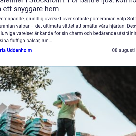
 ett snyggare hem
ergripande, grundlig översikt över sötaste pomeranian valp Söt
anian valpar – det ultimata sättet att smälta våra hjärtan. Des
lurviga varelser är kända för sin charm och bedårande utstrålni
ina fluffiga pälsar, run...
oria Uddenholm
08 augusti