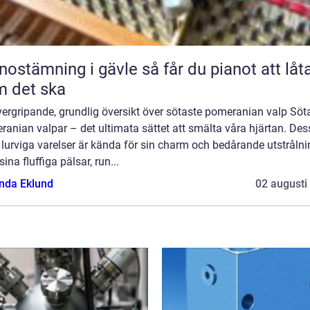
ämning i gävle så får du pianot att låta
 det ska
ergripande, grundlig översikt över sötaste pomeranian valp Söt
anian valpar – det ultimata sättet att smälta våra hjärtan. Des
lurviga varelser är kända för sin charm och bedårande utstrålni
ina fluffiga pälsar, run...
da Eklund
02 augusti