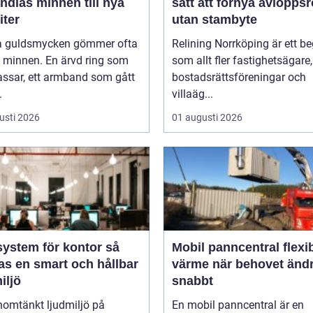
ndlas minnen till nya
sätt att förnya avloppsr
iter
utan stambyte
 guldsmycken gömmer ofta
Relining Norrköping är ett b
a minnen. En ärvd ring som
som allt fler fastighetsägare,
assar, ett armband som gått
bostadsrättsföreningar och
.
villaäg...
usti 2026
01 augusti 2026
ystem för kontor så
Mobil panncentral flexibel
as en smart och hållbar
värme när behovet änd
iljö
snabbt
nomtänkt ljudmiljö på
En mobil panncentral är en