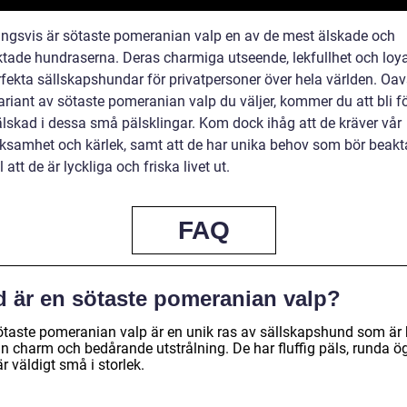
ingsvis är sötaste pomeranian valp en av de mest älskade och
ktade hundraserna. Deras charmiga utseende, lekfullhet och loyal
fekta sällskapshundar för privatpersoner över hela världen. Oav
ariant av sötaste pomeranian valp du väljer, kommer du att bli fö
älskad i dessa små pälsklingar. Kom dock ihåg att de kräver vår
samhet och kärlek, samt att de har unika behov som bör beakt
ll att de är lyckliga och friska livet ut.
FAQ
d är en sötaste pomeranian valp?
ötaste pomeranian valp är en unik ras av sällskapshund som är
in charm och bedårande utstrålning. De har fluffig päls, runda ö
r väldigt små i storlek.