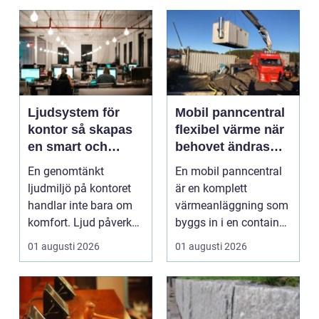
Ljudsystem för
Mobil panncentral
kontor så skapas
flexibel värme när
en smart och
behovet ändras
hållbar ljudmiljö
snabbt
En genomtänkt
En mobil panncentral
ljudmiljö på kontoret
är en komplett
handlar inte bara om
värmeanläggning som
komfort. Ljud påverkar
byggs in i en container
koncentration, stres...
eller trailer och ko...
01 augusti 2026
01 augusti 2026