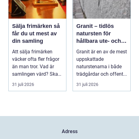
Sälja frimärken så
Granit – tidlös
får du ut mest av
natursten för
din samling
hållbara ute- och
innemiljöer
Att sälja frimärken
Granit är en av de mest
väcker ofta fler frågor
uppskattade
än man tror. Vad är
naturstenarna i både
samlingen värd? Ska
trädgårdar och offent...
man sälja allt p...
31 juli 2026
31 juli 2026
Adress