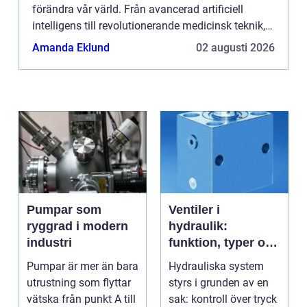
förändra vår värld. Från avancerad artificiell
intelligens till revolutionerande medicinsk teknik,
kommer dessa framste...
Amanda Eklund
02 augusti 2026
Pumpar som
Ventiler i
ryggrad i modern
hydraulik:
industri
funktion, typer och
smarta val
Pumpar är mer än bara
Hydrauliska system
utrustning som flyttar
styrs i grunden av en
vätska från punkt A till
sak: kontroll över tryck