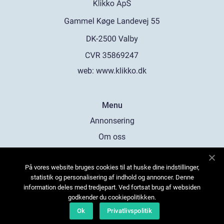
web:
www.klikko.dk
Menu
Annonsering
Om oss
Cookies
På vores website bruges cookies til at huske dine indstillinger,
Kontakta oss
statistik og personalisering af indhold og annoncer. Denne
Sitemap
information deles med tredjepart. Ved fortsat brug af websiden
godkender du cookiepolitikken.
Ok
Privatlivspolitik