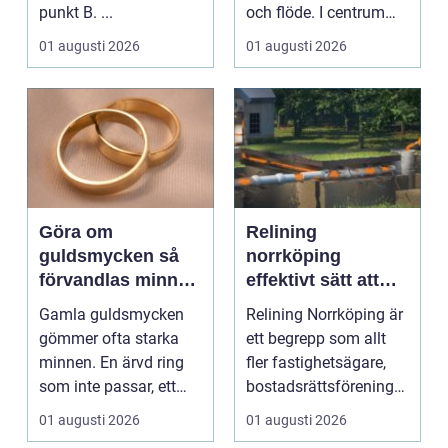
punkt B. ...
och flöde. I centrum
står Ventiler...
01 augusti 2026
01 augusti 2026
Göra om
Relining
guldsmycken så
norrköping
förvandlas minnen
effektivt sätt att
till nya favoriter
förnya avloppsrör
Gamla guldsmycken
Relining Norrköping är
utan stambyte
gömmer ofta starka
ett begrepp som allt
minnen. En ärvd ring
fler fastighetsägare,
som inte passar, ett
bostadsrättsföreningar
armband som gått
och villaäg...
01 augusti 2026
01 augusti 2026
sönd...