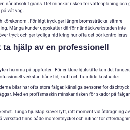
 når absolut gräns. Det minskar risken för vattenplaning och 
 på våt väg.
ch körekonomi. För lågt tryck ger längre bromssträcka, sämre
ning. Många kunder uppskattar därför när däckverkstaden inte
er tryck och ger tydliga råd kring hur ofta det bör kontrolleras.
t ta hjälp av en professionell
byten hemma på uppfarten. För enklare hjulskifte kan det fungera
fessionell verkstad både tid, kraft och framtida kostnader.
oderna bilar har ofta stora fälgar, känsliga sensorer för däcktryck
gar. Med en proffsmaskin minskar risken för skador på fälgar
rhet. Tunga hjulsläp kräver lyft, rätt moment vid åtdragning av
 På verkstad finns både momentnyckel och rutiner för efterdragni