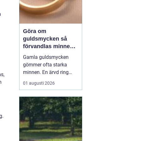
a
Göra om
guldsmycken så
förvandlas minnen
till nya favoriter
Gamla guldsmycken
gömmer ofta starka
minnen. En ärvd ring
as,
som inte passar, ett
n
01 augusti 2026
armband som gått
sönder eller en vigselring
som inte längre
används. I stället för att
g.
låta smyckena ligga
längst bak i
smyckeskrinet kan en
guldsmed förvandla