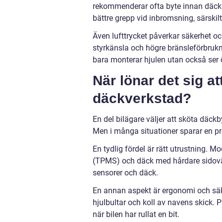
rekommenderar ofta byte innan däcken
bättre grepp vid inbromsning, särskilt
Även lufttrycket påverkar säkerhet o
styrkänsla och högre bränsleförbruk
bara monterar hjulen utan också ser öv
När lönar det sig at
däckverkstad?
En del bilägare väljer att sköta däck
Men i många situationer sparar en pro
En tydlig fördel är rätt utrustning. M
(TPMS) och däck med hårdare sidoväg
sensorer och däck.
En annan aspekt är ergonomi och säke
hjulbultar och koll av navens skick.
när bilen har rullat en bit.