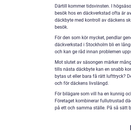
Därtill kommer tidsvinsten. I högsäso
besök hos en däckverkstad ofta är a
däckbyte med kontroll av däckens skic
besök.
För den som kör mycket, pendlar geno
däckverkstad i Stockholm bli en långsi
och kan ge råd innan problemen upps
Mot slutet av säsongen märker många at
tills nästa däckbyte kan en snabb kon
bytas ut eller bara få rätt lufttryck?
och för däckens livslängd.
För bilägare som vill ha en kunnig oc
Företaget kombinerar fullutrustad däc
på ett och samma ställe. På så sätt b