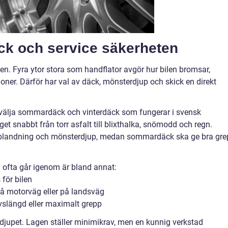
äck och service säkerheten
n. Fyra ytor stora som handflator avgör hur bilen bromsar,
ioner. Därför har val av däck, mönsterdjup och skick en direkt
t välja sommardäck och vinterdäck som fungerar i svensk
get snabbt från torr asfalt till blixthalka, snömodd och regn.
iblandning och mönsterdjup, medan sommardäck ska ge bra gre
 ofta går igenom är bland annat:
för bilen
 på motorväg eller på landsväg
ivslängd eller maximalt grepp
djupet. Lagen ställer minimikrav, men en kunnig verkstad