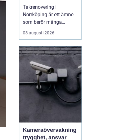
Takrenovering i
Norrköping är ett ämne
som berör många
husägare som vill
03 augusti 2026
skydda sina fastigheter
mot fukt, kyla och
onödigt höga
energikostnader. Ett
välmående tak ger
längre livslängd p&a...
Kameraövervakning
trygghet, ansvar