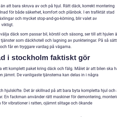
n att bara skruva av och på hjul. Rätt däck, korrekt montering
lnad för både säkerhet, komfort och plånbok. I en trafiktät stad
ingar och mycket stop-and-go-körning, blir valet av
viktigt.
välja däck som passar bil, körstil och säsong, ser till att hjulen ä
 tjänster som däckhotell och lagning av punkteringar. På så sätt
t och får en tryggare vardag på vägarna.
d i stockholm faktiskt gör
ett komplett paket kring däck och fälg. Målet är att bilen ska h
ken jämnt. De vanligaste tjänsterna kan delas in i några
hjulskifte. Det är skillnad på att bara byta kompletta hjul och 
gar. En fackman använder rätt maskiner för demontering, monter
 för vibrationer i ratten, ojämnt slitage och ökande