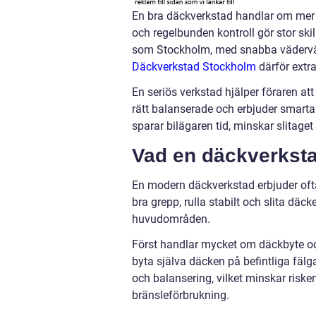
En bra däckverkstad handlar om mer ä
och regelbunden kontroll gör stor skil
som Stockholm, med snabba väderväxl
Däckverkstad Stockholm
därför extra 
En seriös verkstad hjälper föraren att 
rätt balanserade och erbjuder smarta
sparar bilägaren tid, minskar slitage
Vad en däckverksta
En modern däckverkstad erbjuder ofta 
bra grepp, rulla stabilt och slita däc
huvudområden.
Först handlar mycket om däckbyte och 
byta själva däcken på befintliga fäl
och balansering, vilket minskar risken
bränsleförbrukning.