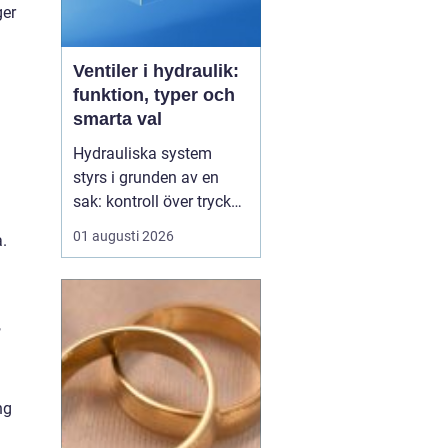
ger
Ventiler i hydraulik:
funktion, typer och
smarta val
Hydrauliska system
styrs i grunden av en
sak: kontroll över tryck
och flöde. I centrum står
01 augusti 2026
.
Ventiler
, som avgör när
oljan ska flöda, åt vilket
håll och med vilket tryck.
Utan rätt ventiler blir
,
även den m...
ng