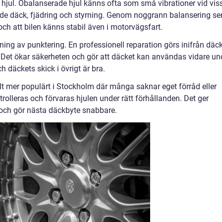
v hjul. Obalanserade hjul känns ofta som små vibrationer vid vis
åde däck, fjädring och styrning. Genom noggrann balansering se
t och att bilen känns stabil även i motorvägsfart.
ing av punktering. En professionell reparation görs inifrån däck
. Det ökar säkerheten och gör att däcket kan användas vidare un
ch däckets skick i övrigt är bra.
 allt mer populärt i Stockholm där många saknar eget förråd eller
trolleras och förvaras hjulen under rätt förhållanden. Det ger
 och gör nästa däckbyte snabbare.