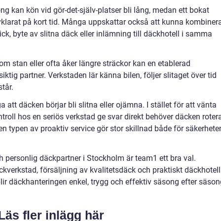
ng kan kön vid gör-det-själv-platser bli lång, medan ett bokat
vklarat på kort tid. Många uppskattar också att kunna kombiner
k, byte av slitna däck eller inlämning till däckhotell i samma
m stan eller ofta åker längre sträckor kan en etablerad
ktig partner. Verkstaden lär känna bilen, följer slitaget över tid
tår.
t däcken börjar bli slitna eller ojämna. I stället för att vänta
troll hos en seriös verkstad ge svar direkt behöver däcken roter
 Den typen av proaktiv service gör stor skillnad både för säkerhete
h personlig däckpartner i Stockholm är team1 ett bra val.
kverkstad, försäljning av kvalitetsdäck och praktiskt däckhotell
lir däckhanteringen enkel, trygg och effektiv säsong efter säson
Läs fler inlägg här