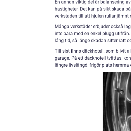
En annan viktig del är balansering a
hastigheter. Det kan på sikt skada b
verkstaden till att hjulen rullar jämn
Många verkstäder erbjuder också lagn
inte bara med en enkel plugg utifrån
lång tid, så länge skadan sitter rätt o
Till sist finns däckhotell, som blivit
garage. På ett däckhotell tvättas, kon
längre livslängd, frigör plats hemma