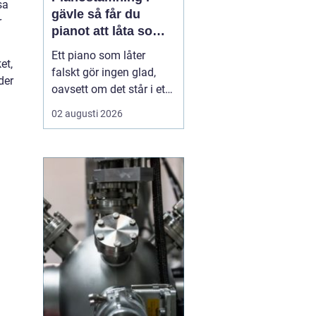
sa
gävle så får du
r
pianot att låta som
det ska
Ett piano som låter
et,
falskt gör ingen glad,
der
oavsett om det står i ett
vardagsrum i Gävle eller
02 augusti 2026
på en mindre scen. När
tonerna glider iväg
tappar både spelglädjen
och musiken sin skärpa.
Samtidigt är pianot ett
ganska tåligt instrument,
som med regelbu...