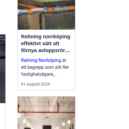
dem till nå...
Relining norrköping
effektivt sätt att
förnya avloppsrör
utan stambyte
Relining Norrköping
är
ett begrepp som allt fler
fastighetsägare,
bostadsrättsföreningar
01 augusti 2026
och villaägare i området
har börjat intressera sig
för. Metoden gör det
möjligt att förlänga
livslängden på gam...