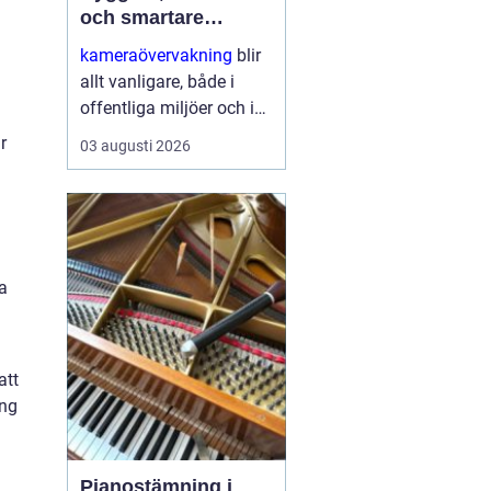
och smartare
säkerhet
kameraövervakning
blir
allt vanligare, både i
offentliga miljöer och i
privata hem. Tekniken
r
03 augusti 2026
utvecklas snabbt,
priserna sjunker och
möjligheterna ökar.
Samtidigt växer kraven
på ...
a
att
ing
Pianostämning i