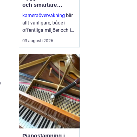
och smartare
säkerhet
kameraövervakning
blir
allt vanligare, både i
offentliga miljöer och i
privata hem. Tekniken
03 augusti 2026
utvecklas snabbt,
priserna sjunker och
möjligheterna ökar.
Samtidigt växer kraven
på ...
a
Pianostämning i