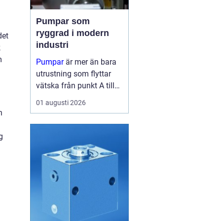
Pumpar som
ryggrad i modern
det
industri
k
m
Pumpar
är mer än bara
utrustning som flyttar
vätska från punkt A till
punkt B. I många
01 augusti 2026
fabriker är de lika viktiga
n
som blodomloppet i...
g