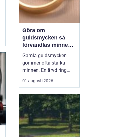
Göra om
guldsmycken så
förvandlas minnen
till nya favoriter
Gamla guldsmycken
gömmer ofta starka
minnen. En ärvd ring
som inte passar, ett
01 augusti 2026
armband som gått
sönder eller en vigselring
som inte längre
används. I stället för att
låta smyckena ligga
längst bak i
smyckeskrinet kan en
guldsmed förvandla