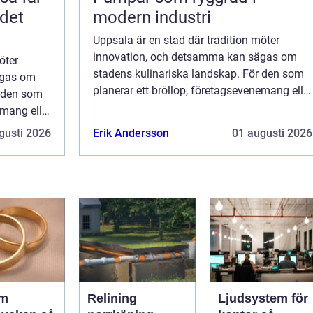
 det
modern industri
Uppsala är en stad där tradition möter
innovation, och detsamma kan sägas om
öter
stadens kulinariska landskap. För den som
ägas om
planerar ett bröllop, företagsevenemang eller
r den som
en stor grillfest, erbjuder cateringbranschen
emang eller
en r...
gbranschen
gusti 2026
Erik Andersson
01 augusti 2026
om
Relining
Ljudsystem för