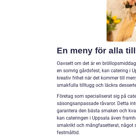
En meny för alla till
Oavsett om det är en bröllopsmiddag 
en somrig gårdsfest, kan catering i Up
kreativ frihet när det kommer till menyv
smakfulla tilltugg och läckra desserte
Företag som specialiserat sig på cater
säsongsanpassade råvaror. Detta inte 
garantera den bästa smaken och kvali
kan cateringen i Uppsala även framh
smakrikt och mångfasetterat, något s
festmåltid.