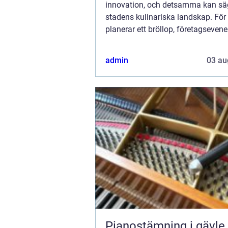
innovation, och detsamma kan s
stadens kulinariska landskap. Fö
planerar ett bröllop, företagseven
en stor grillfest, erbjuder caterin
en r...
admin
03 au
Pianostämning i gävle så får