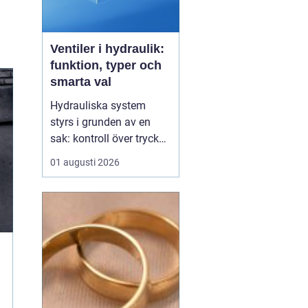
Ventiler i hydraulik:
funktion, typer och
smarta val
Hydrauliska system
styrs i grunden av en
sak: kontroll över tryck
och flöde. I centrum står
01 augusti 2026
Ventiler
, som avgör när
oljan ska flöda, åt vilket
håll och med vilket tryck.
Utan rätt ventiler blir
även den m...