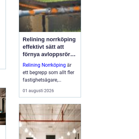
dem till nå...
Relining norrköping
effektivt sätt att
förnya avloppsrör
utan stambyte
Relining Norrköping
är
ett begrepp som allt fler
fastighetsägare,
bostadsrättsföreningar
01 augusti 2026
och villaägare i området
har börjat intressera sig
för. Metoden gör det
möjligt att förlänga
livslängden på gam...