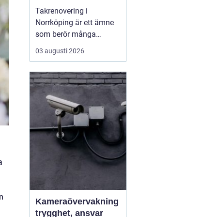
Takrenovering i
Norrköping är ett ämne
som berör många
husägare som vill
03 augusti 2026
skydda sina fastigheter
mot fukt, kyla och
onödigt höga
energikostnader. Ett
välmående tak ger
längre livslängd p&a...
a
n
Kameraövervakning
trygghet, ansvar