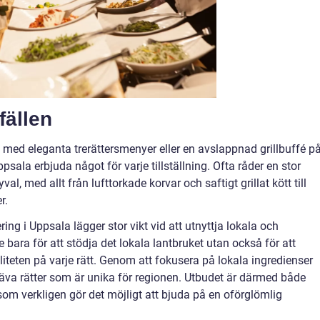
fällen
med eleganta trerättersmenyer eller en avslappnad grillbuffé p
psala erbjuda något för varje tillställning. Ofta råder en stor
al, med allt från lufttorkade korvar och saftigt grillat kött till
r.
ing i Uppsala lägger stor vikt vid att utnyttja lokala och
bara för att stödja det lokala lantbruket utan också för att
teten på varje rätt. Genom att fokusera på lokala ingredienser
äva rätter som är unika för regionen. Utbudet är därmed både
om verkligen gör det möjligt att bjuda på en oförglömlig