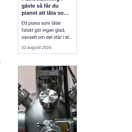
gävle så får du
pianot att låta som
det ska
Ett piano som låter
falskt gör ingen glad,
oavsett om det står i ett
vardagsrum i Gävle eller
02 augusti 2026
på en mindre scen. När
tonerna glider iväg
å
tappar både spelglädjen
och musiken sin skärpa.
Samtidigt är pianot ett
ganska tåligt instrument,
som med regelbu...