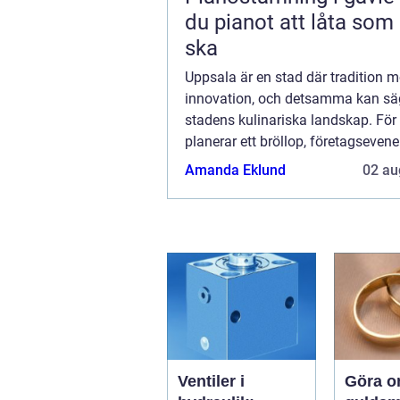
du pianot att låta som
ska
Uppsala är en stad där tradition m
innovation, och detsamma kan s
stadens kulinariska landskap. Fö
planerar ett bröllop, företagseven
en stor grillfest, erbjuder caterin
Amanda Eklund
02 au
en r...
Ventiler i
Göra 