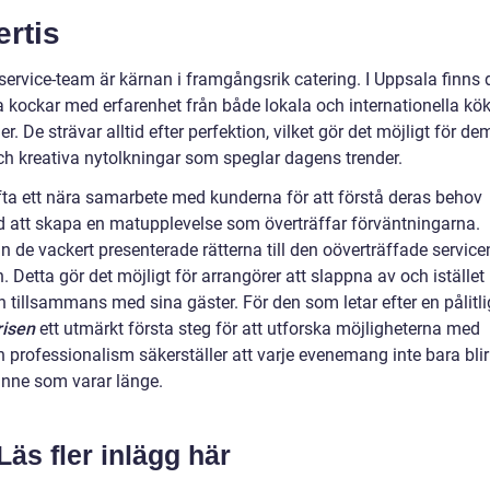
ertis
 service-team är kärnan i framgångsrik catering. I Uppsala finns 
a kockar med erfarenhet från både lokala och internationella kö
er. De strävar alltid efter perfektion, vilket gör det möjligt för de
 och kreativa nytolkningar som speglar dagens trender.
fta ett nära samarbete med kunderna för att förstå deras behov
d att skapa en matupplevelse som överträffar förväntningarna.
n de vackert presenterade rätterna till den oöverträffade service
n. Detta gör det möjligt för arrangörer att slappna av och istället
en tillsammans med sina gäster. För den som letar efter en pålitli
isen
ett utmärkt första steg för att utforska möjligheterna med
 professionalism säkerställer att varje evenemang inte bara blir
inne som varar länge.
Läs fler inlägg här