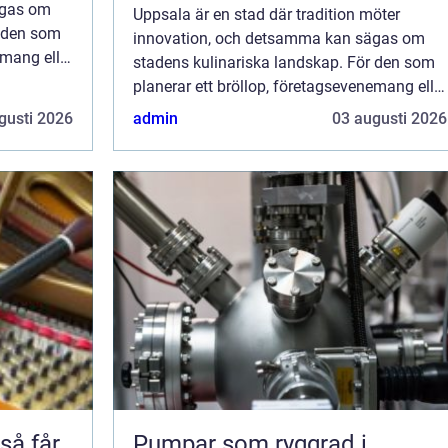
ägas om
Uppsala är en stad där tradition möter
r den som
innovation, och detsamma kan sägas om
emang eller
stadens kulinariska landskap. För den som
gbranschen
planerar ett bröllop, företagsevenemang eller
en stor grillfest, erbjuder cateringbranschen
gusti 2026
admin
03 augusti 2026
en r...
Pumpar som ryggrad i