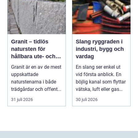
Granit – tidlös
Slang ryggraden i
natursten för
industri, bygg och
hållbara ute- och
vardag
innemiljöer
Granit är en av de mest
En slang ser enkel ut
uppskattade
vid första anblick. En
naturstenarna i både
böjlig kanal som flyttar
trädgårdar och offent...
vätska, luft eller gas
från en...
31 juli 2026
30 juli 2026