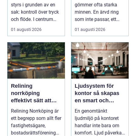
styrs i grunden av en
gömmer ofta starka
sak: kontroll över tryck
minnen. En ärvd ring
och flöde. I centrum
som inte passar, ett
står Ventiler...
armband som gått
01 augusti 2026
01 augusti 2026
sönd...
Relining
Ljudsystem för
norrköping
kontor så skapas
effektivt sätt att
en smart och
förnya avloppsrör
hållbar ljudmiljö
Relining Norrköping är
En genomtänkt
utan stambyte
ett begrepp som allt fler
ljudmiljö på kontoret
fastighetsägare,
handlar inte bara om
bostadsrättsföreningar
komfort. Ljud påverkar