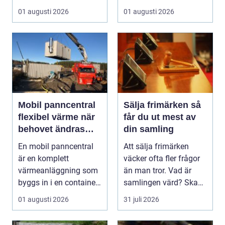
och villaäg...
koncentration, stres...
01 augusti 2026
01 augusti 2026
Mobil panncentral
Sälja frimärken så
flexibel värme när
får du ut mest av
behovet ändras
din samling
snabbt
En mobil panncentral
Att sälja frimärken
är en komplett
väcker ofta fler frågor
värmeanläggning som
än man tror. Vad är
byggs in i en container
samlingen värd? Ska
eller trailer och ko...
man sälja allt p...
01 augusti 2026
31 juli 2026