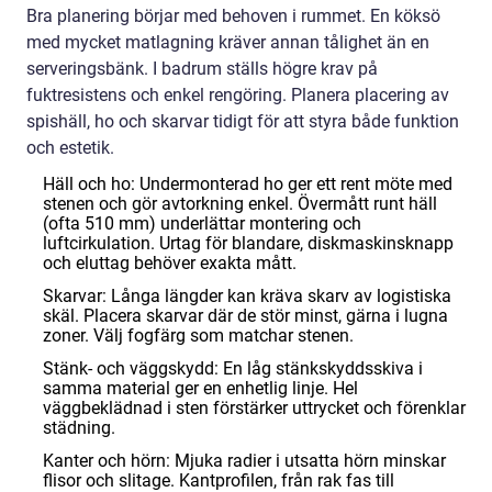
Bra planering börjar med behoven i rummet. En köksö
med mycket matlagning kräver annan tålighet än en
serveringsbänk. I badrum ställs högre krav på
fuktresistens och enkel rengöring. Planera placering av
spishäll, ho och skarvar tidigt för att styra både funktion
och estetik.
Häll och ho: Undermonterad ho ger ett rent möte med
stenen och gör avtorkning enkel. Övermått runt häll
(ofta 510 mm) underlättar montering och
luftcirkulation. Urtag för blandare, diskmaskinsknapp
och eluttag behöver exakta mått.
Skarvar: Långa längder kan kräva skarv av logistiska
skäl. Placera skarvar där de stör minst, gärna i lugna
zoner. Välj fogfärg som matchar stenen.
Stänk- och väggskydd: En låg stänkskyddsskiva i
samma material ger en enhetlig linje. Hel
väggbeklädnad i sten förstärker uttrycket och förenklar
städning.
Kanter och hörn: Mjuka radier i utsatta hörn minskar
flisor och slitage. Kantprofilen, från rak fas till