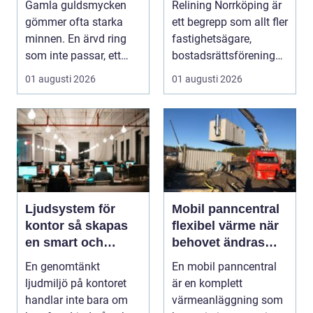
Gamla guldsmycken
Relining Norrköping är
utan stambyte
gömmer ofta starka
ett begrepp som allt fler
minnen. En ärvd ring
fastighetsägare,
som inte passar, ett
bostadsrättsföreningar
armband som gått
och villaäg...
01 augusti 2026
01 augusti 2026
sönd...
Ljudsystem för
Mobil panncentral
kontor så skapas
flexibel värme när
en smart och
behovet ändras
hållbar ljudmiljö
snabbt
En genomtänkt
En mobil panncentral
ljudmiljö på kontoret
är en komplett
handlar inte bara om
värmeanläggning som