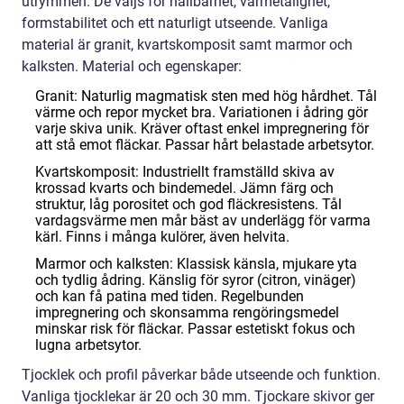
utrymmen. De väljs för hållbarhet, värmetålighet,
formstabilitet och ett naturligt utseende. Vanliga
material är granit, kvartskomposit samt marmor och
kalksten. Material och egenskaper:
Granit: Naturlig magmatisk sten med hög hårdhet. Tål
värme och repor mycket bra. Variationen i ådring gör
varje skiva unik. Kräver oftast enkel impregnering för
att stå emot fläckar. Passar hårt belastade arbetsytor.
Kvartskomposit: Industriellt framställd skiva av
krossad kvarts och bindemedel. Jämn färg och
struktur, låg porositet och god fläckresistens. Tål
vardagsvärme men mår bäst av underlägg för varma
kärl. Finns i många kulörer, även helvita.
Marmor och kalksten: Klassisk känsla, mjukare yta
och tydlig ådring. Känslig för syror (citron, vinäger)
och kan få patina med tiden. Regelbunden
impregnering och skonsamma rengöringsmedel
minskar risk för fläckar. Passar estetiskt fokus och
lugna arbetsytor.
Tjocklek och profil påverkar både utseende och funktion.
Vanliga tjocklekar är 20 och 30 mm. Tjockare skivor ger