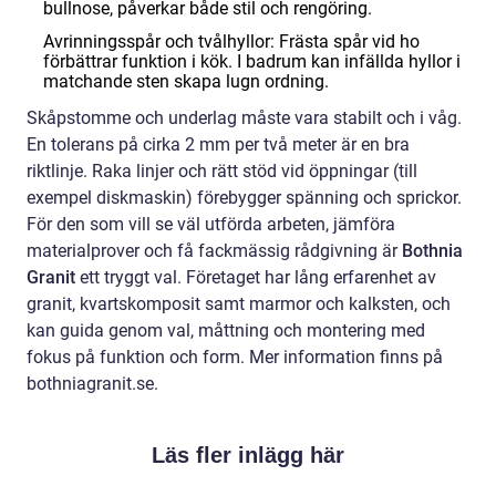
bullnose, påverkar både stil och rengöring.
Avrinningsspår och tvålhyllor: Frästa spår vid ho
förbättrar funktion i kök. I badrum kan infällda hyllor i
matchande sten skapa lugn ordning.
Skåpstomme och underlag måste vara stabilt och i våg.
En tolerans på cirka 2 mm per två meter är en bra
riktlinje. Raka linjer och rätt stöd vid öppningar (till
exempel diskmaskin) förebygger spänning och sprickor.
För den som vill se väl utförda arbeten, jämföra
materialprover och få fackmässig rådgivning är
Bothnia
Granit
ett tryggt val. Företaget har lång erfarenhet av
granit, kvartskomposit samt marmor och kalksten, och
kan guida genom val, måttning och montering med
fokus på funktion och form. Mer information finns på
bothniagranit.se.
Läs fler inlägg här