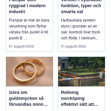
ryggrad i modern
funktion, typer och
industri
smarta val
Pumpar är mer än bara
Hydrauliska system
utrustning som flyttar
styrs i grunden av en
vätska från punkt A till
sak: kontroll över tryck
punkt B. ...
och flöde. I centrum
står Ventiler...
01 augusti 2026
01 augusti 2026
Göra om
Relining
guldsmycken så
norrköping
förvandlas minnen
effektivt sätt att
till nya favoriter
förnya avloppsrör