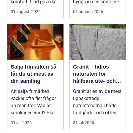
komfort. Ljud påverkar
byggs in i en container
koncentration, stres...
eller trailer och ko...
01 augusti 2026
01 augusti 2026
Sälja frimärken så
Granit – tidlös
får du ut mest av
natursten för
din samling
hållbara ute- och
innemiljöer
Att sälja frimärken
Granit är en av de mest
väcker ofta fler frågor
uppskattade
än man tror. Vad är
naturstenarna i både
samlingen värd? Ska
trädgårdar och offent...
man sälja allt p...
31 juli 2026
31 juli 2026