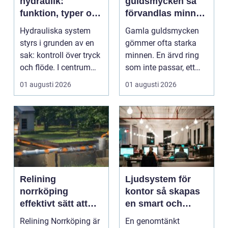
hydraulik:
guldsmycken så
funktion, typer och
förvandlas minnen
smarta val
till nya favoriter
Hydrauliska system
Gamla guldsmycken
styrs i grunden av en
gömmer ofta starka
sak: kontroll över tryck
minnen. En ärvd ring
och flöde. I centrum
som inte passar, ett
står Ventiler...
armband som gått
01 augusti 2026
01 augusti 2026
sönd...
Relining
Ljudsystem för
norrköping
kontor så skapas
effektivt sätt att
en smart och
förnya avloppsrör
hållbar ljudmiljö
Relining Norrköping är
En genomtänkt
utan stambyte