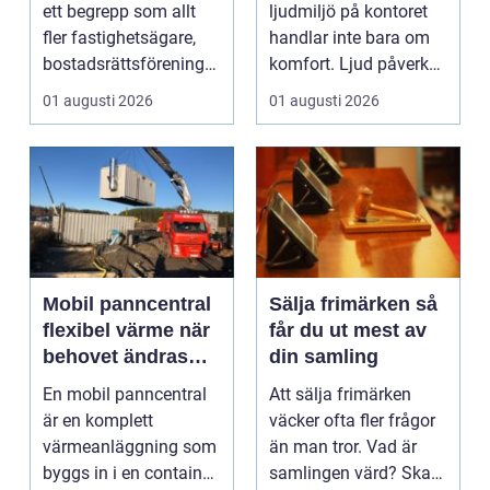
ett begrepp som allt
ljudmiljö på kontoret
fler fastighetsägare,
handlar inte bara om
bostadsrättsföreningar
komfort. Ljud påverkar
och villaäg...
koncentration, stres...
01 augusti 2026
01 augusti 2026
Mobil panncentral
Sälja frimärken så
flexibel värme när
får du ut mest av
behovet ändras
din samling
snabbt
En mobil panncentral
Att sälja frimärken
är en komplett
väcker ofta fler frågor
värmeanläggning som
än man tror. Vad är
byggs in i en container
samlingen värd? Ska