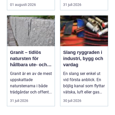
eller trailer och ko...
man sälja allt p...
01 augusti 2026
31 juli 2026
Granit – tidlös
Slang ryggraden i
natursten för
industri, bygg och
hållbara ute- och
vardag
innemiljöer
Granit är en av de mest
En slang ser enkel ut
uppskattade
vid första anblick. En
naturstenarna i både
böjlig kanal som flyttar
trädgårdar och offent...
vätska, luft eller gas
från en...
31 juli 2026
30 juli 2026