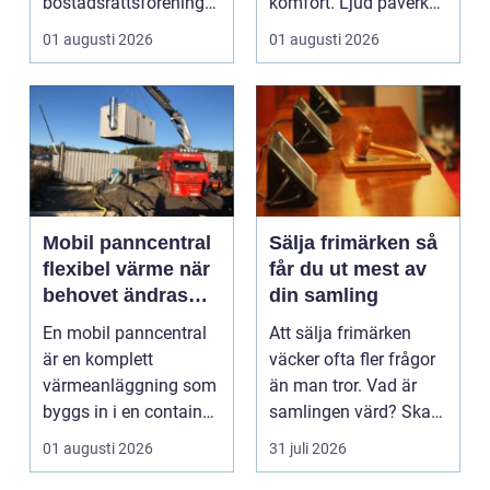
bostadsrättsföreningar
komfort. Ljud påverkar
och villaäg...
koncentration, stres...
01 augusti 2026
01 augusti 2026
Mobil panncentral
Sälja frimärken så
flexibel värme när
får du ut mest av
behovet ändras
din samling
snabbt
En mobil panncentral
Att sälja frimärken
är en komplett
väcker ofta fler frågor
värmeanläggning som
än man tror. Vad är
byggs in i en container
samlingen värd? Ska
eller trailer och ko...
man sälja allt p...
01 augusti 2026
31 juli 2026