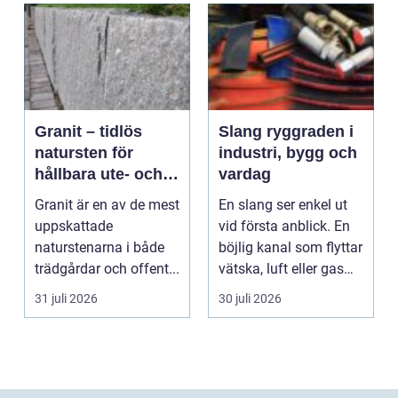
Granit – tidlös
Slang ryggraden i
natursten för
industri, bygg och
hållbara ute- och
vardag
innemiljöer
Granit är en av de mest
En slang ser enkel ut
uppskattade
vid första anblick. En
naturstenarna i både
böjlig kanal som flyttar
trädgårdar och offent...
vätska, luft eller gas
från en...
31 juli 2026
30 juli 2026