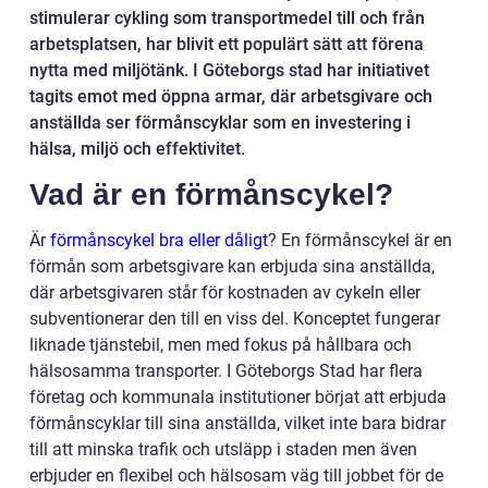
stimulerar cykling som transportmedel till och från
arbetsplatsen, har blivit ett populärt sätt att förena
nytta med miljötänk. I Göteborgs stad har initiativet
tagits emot med öppna armar, där arbetsgivare och
anställda ser förmånscyklar som en investering i
hälsa, miljö och effektivitet.
Vad är en förmånscykel?
Är
förmånscykel bra eller dåligt
? En förmånscykel är en
förmån som arbetsgivare kan erbjuda sina anställda,
där arbetsgivaren står för kostnaden av cykeln eller
subventionerar den till en viss del. Konceptet fungerar
liknade tjänstebil, men med fokus på hållbara och
hälsosamma transporter. I Göteborgs Stad har flera
företag och kommunala institutioner börjat att erbjuda
förmånscyklar till sina anställda, vilket inte bara bidrar
till att minska trafik och utsläpp i staden men även
erbjuder en flexibel och hälsosam väg till jobbet för de