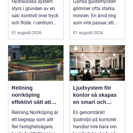
Hydrauliska system
Gamla guldsmycken
styrs i grunden av en
gömmer ofta starka
sak: kontroll över tryck
minnen. En ärvd ring
och flöde. I centrum
som inte passar, ett
står Ventiler...
armband som gått
01 augusti 2026
01 augusti 2026
sönd...
Relining
Ljudsystem för
norrköping
kontor så skapas
effektivt sätt att
en smart och
förnya avloppsrör
hållbar ljudmiljö
Relining Norrköping är
En genomtänkt
utan stambyte
ett begrepp som allt
ljudmiljö på kontoret
fler fastighetsägare,
handlar inte bara om