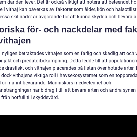
m där den lever. Det är också viktigt att notera att beteendet ho
ell vithaj kan påverkas av faktorer som ålder, kön och hälsotillst
dessa skillnader är avgörande för att kunna skydda och bevara a
oriska för- och nackdelar med fak
vithajen
l nyligen betraktades vithajen som en farlig och skadlig art och 
r jakt och predatorbekämpning. Detta ledde till att populationer
 drastiskt och vithajen placerades på listan över hotade arter. 
 dock vithajens viktiga roll i havsekosystemet som en topppred
för marint bevarande. Människors medvetenhet och
nsträngningar har bidragit till att bevara arten och ändra synen
 från hotfull till skyddsvärd.