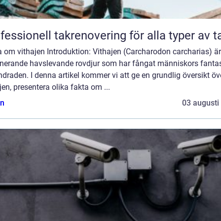
fessionell takrenovering för alla typer av t
 om vithajen Introduktion: Vithajen (Carcharodon carcharias) är
inerande havslevande rovdjur som har fångat människors fantas
draden. I denna artikel kommer vi att ge en grundlig översikt öv
jen, presentera olika fakta om ...
n
03 augusti