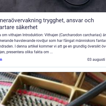
övervakning trygghet, ansvar och
rtare säkerhet
 om vithajen Introduktion: Vithajen (Carcharodon carcharias) är
inerande havslevande rovdjur som har fångat människors fantas
draden. I denna artikel kommer vi att ge en grundlig översikt öv
jen, presentera olika fakta om ...
n
03 augusti