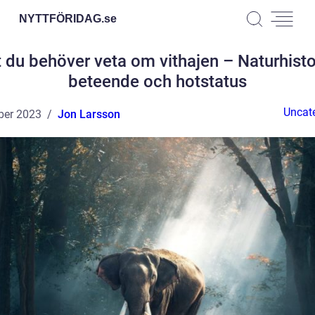
NYTTFÖRIDAG.
se
t du behöver veta om vithajen – Naturhisto
beteende och hotstatus
Uncat
ber 2023
Jon Larsson