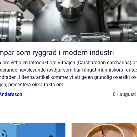
par som ryggrad i modern industri
 om vithajen Introduktion: Vithajen (Carcharodon carcharias) är
inerande havslevande rovdjur som har fångat människors fantas
draden. I denna artikel kommer vi att ge en grundlig översikt öv
jen, presentera olika fakta om ...
 Andersson
01 augusti