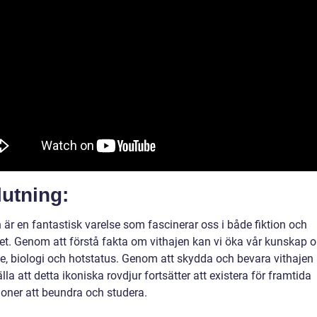
utning:
 är en fantastisk varelse som fascinerar oss i både fiktion och
het. Genom att förstå fakta om vithajen kan vi öka vår kunskap 
e, biologi och hotstatus. Genom att skydda och bevara vithajen 
lla att detta ikoniska rovdjur fortsätter att existera för framtida
ioner att beundra och studera.