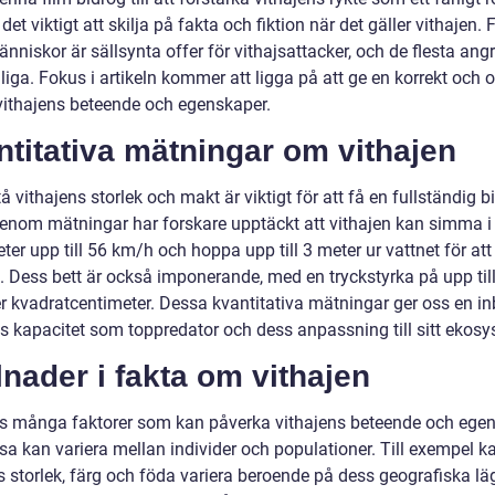
det viktigt att skilja på fakta och fiktion när det gäller vithajen.
änniskor är sällsynta offer för vithajsattacker, och de flesta ang
liga. Fokus i artikeln kommer att ligga på att ge en korrekt och o
 vithajens beteende och egenskaper.
titativa mätningar om vithajen
tå vithajens storlek och makt är viktigt för att få en fullständig b
Genom mätningar har forskare upptäckt att vithajen kan simma i
ter upp till 56 km/h och hoppa upp till 3 meter ur vattnet för at
e. Dess bett är också imponerande, med en tryckstyrka på upp til
r kvadratcentimeter. Dessa kvantitativa mätningar ger oss en inb
ns kapacitet som toppredator och dess anpassning till sitt ekosy
lnader i fakta om vithajen
ns många faktorer som kan påverka vithajens beteende och egen
sa kan variera mellan individer och populationer. Till exempel k
s storlek, färg och föda variera beroende på dess geografiska lä