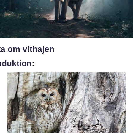
ta om vithajen
oduktion: