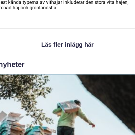
st kända typerna av vithajar inkluderar den stora vita hajen,
fenad haj och grönlandshaj.
Läs fler inlägg här
 nyheter