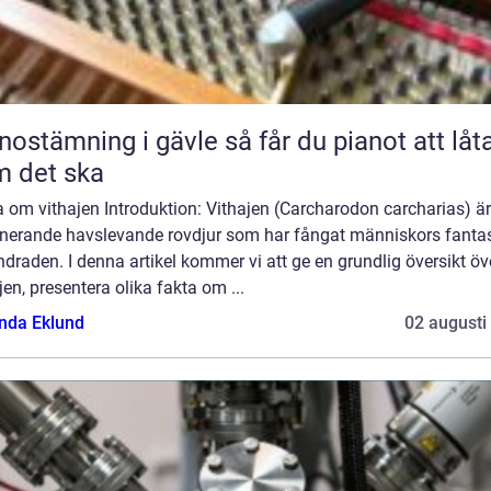
ämning i gävle så får du pianot att låta
 det ska
 om vithajen Introduktion: Vithajen (Carcharodon carcharias) är
inerande havslevande rovdjur som har fångat människors fantas
draden. I denna artikel kommer vi att ge en grundlig översikt öv
jen, presentera olika fakta om ...
da Eklund
02 augusti