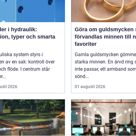
ler i hydraulik:
Göra om guldsmycken så
ion, typer och smarta
förvandlas minnen till 
favoriter
liska system styrs i
Gamla guldsmycken gömmer
n av en sak: kontroll över
starka minnen. En ärvd ring
och flöde. I centrum står
inte passar, ett armband som
r...
sönd...
usti 2026
01 augusti 2026