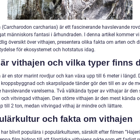
n (Carcharodon carcharias) är ett fascinerande havslevande rov
gat människors fantasi i århundraden. I denna artikel kommer vi 
lig översikt över vithajen, presentera olika fakta om arten och d
tydelse för ekosystemet och hotstatus idag.
är vithajen och vilka typer finns 
 är en stor marint rovdjur och kan växa upp till 6 meter i längd.
a kroppsbyggnad och skarpslipade tänder gör den till en av de m
e havslevande varelserna. Två välkända typer av vithajar är den 
n och vitvingad vithajen. Den större vithajen är den mest kända 
 till 2 ton, medan vitvingad vithaj är mindre och lättare.
lärkultur och fakta om vithajen
 har blivit populära i populärkulturen, särskilt efter filmen ”Hajen
nna film bidrog till att förstärka vithajens rykte som ett farligt r