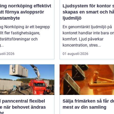
g norrköping effektivt
Ljudsystem för kontor så
att förnya avloppsrör
skapas en smart och hå
 stambyte
ljudmiljö
ng Norrköping är ett begrepp
En genomtänkt ljudmiljö på
lt fler fastighetsägare,
kontoret handlar inte bara o
dsrättsföreningar och
komfort. Ljud påverkar
...
koncentration, stres...
usti 2026
01 augusti 2026
anncentral flexibel
Sälja frimärken så får du ut
e när behovet ändras
mest av din samling
bt