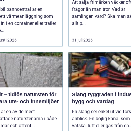
Att sälja frimärken väcker oft
il panncentral är en
frågor än man tror. Vad är
ett värmeanläggning som
samlingen värd? Ska man sä
in i en container eller trailer
allt p...
...
usti 2026
31 juli 2026
t – tidlös natursten för
Slang ryggraden i industri,
ara ute- och innemiljöer
bygg och vardag
 är en av de mest
En slang ser enkel ut vid för
attade naturstenarna i både
anblick. En böjlig kanal som 
rdar och offent...
vätska, luft eller gas från en..